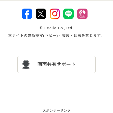
特定商取引法に基づく表示
古物営業法に基づく表示
カタログ・チラシからのご注
デジタルカタログ
ご注文は
お届けは
文
著作権・商標について
会社案内
交換・返品は
お支払は
カタログ無料プレゼント
特集一覧
© Cecile Co.,Ltd.
会員登録・お客様情報変更に
お客様番号・パスワードをお
本サイトの無断複写(コピー)・複製・転載を禁じます。
プレゼント＆キャンペーン
サイトマップ
ついて
忘れの場合
サイズガイド
よくある質問とお問い合わせ
画面共有サポート
- スポンサーリンク -