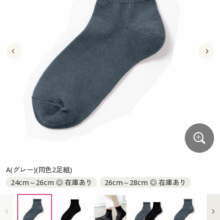
大きいサイズ
制服・スクールすべて
美容・健康・サプリメント
寝具・ベッド
制服・スクール
美容・健康通販すべて
家具・収納
キッチン・雑貨・日用品
バーゲン
大きいサイズ通販すべて
制服・学生服
カーテン・ラグ・ファブリック
大きいサイズ
制服・スクールすべて
美容・健康・サプリメント
寝具・ベッド
詳細検索
バーゲンセール
大きいサイズ レディース服
ジュニア・ティーンズ下着
バーゲン
大きいサイズ通販すべて
制服・学生服
カーテン・ラグ・ファブリック
商品カテゴリ一覧
シークレットセール
大きいサイズ レディース下着
詳細検索
バーゲンセール
大きいサイズ レディース服
ジュニア・ティーンズ下着
カタログ
大きいサイズ メンズ
商品カテゴリ一覧
シークレットセール
大きいサイズ レディース下着
カタログ・チラシからのご注文
カタログ
大きいサイズ 事務・制服
大きいサイズ メンズ
デジタルカタログ
カタログ・チラシからのご注文
A(グレー)(同色2足組)
大きいサイズ 事務・制服
24cm～26cm ◎ 在庫あり
26cm～28cm ◎ 在庫あり
カタログ無料プレゼント
デジタルカタログ
会員メニュー