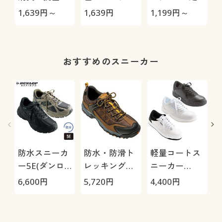
臭5本指ソッ
ソックス/男の
組
1,639
円～
1,639
円
1,199
円～
1
クス(中厚地)
汗消臭・抗菌
防臭
おすすめのスニーカー
防水スニーカ
防水・防滑ト
軽量コートス
ー5E(ダンロ
レッキングシ
ニーカー
ップリファイ
ューズ4E(ウ
3E(ウィンブ
6,600
円
5,720
円
4,400
円
8
ンド)
ィンブルド
ルドン)
ン)MO46WS
グ