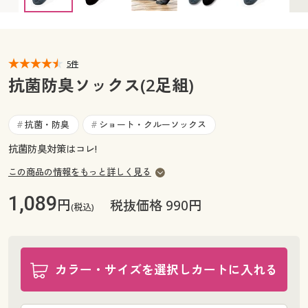
カタログ無料プレゼント
マイページ
会員メニュー
閲覧履歴
5件
マイページ
抗菌防臭ソックス(2足組)
お気に入り
閲覧履歴
抗菌・防臭
ショート・クルーソックス
#
#
サポート
お気に入り
抗菌防臭対策はコレ!
ご利用ガイド
この商品の情報をもっと詳しく見る
サポート
1,089
円
税抜価格 990円
よくある質問とお問い合わせ
(税込)
ご利用ガイド
よくある質問とお問い合わせ
カラー・サイズを選択しカートに入れる