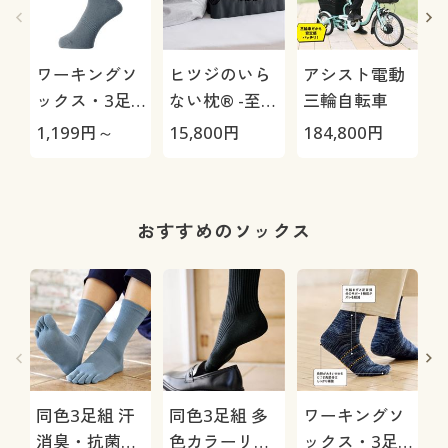
ワーキングソ
ヒツジのいら
アシスト電動
ックス・3足
ない枕® -至
三輪自転車
組
極-
1,199
円～
15,800
円
184,800
円
3
1
おすすめのソックス
同色3足組 汗
同色3足組 多
ワーキングソ
消臭・抗菌防
色カラーリブ
ックス・3足