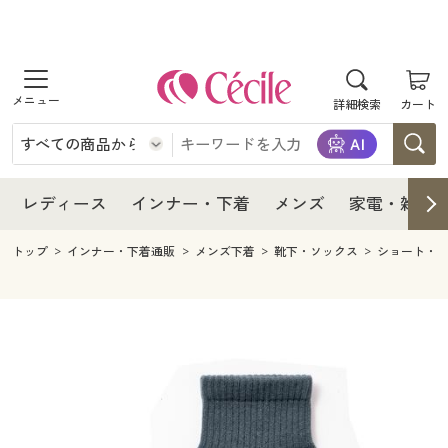
商品を探す
レディース
商品を探す
詳細検索
カート
インナー・下着
レディース通販すべて
レディース
メンズ
インナー・下着通販すべて
レディースファッション
インナー・下着
レディース通販すべて
レディース
インナー・下着
メンズ
家電・雑貨
家電・雑貨
メンズ通販すべて
女性下着
女性下着
メンズ
インナー・下着通販すべて
レディースファッション
トップ
インナー・下着通販
メンズ下着
靴下・ソックス
ショート・
寝具・インテリア・家具
家電・雑貨すべて
メンズファッション
メンズ下着
家電・雑貨
メンズ通販すべて
女性下着
女性下着
美容・健康
寝具・インテリア・家具通販すべて
家電
メンズ下着
ジュニア・ティーンズ下着
寝具・インテリア・家具
家電・雑貨すべて
メンズファッション
メンズ下着
制服・スクール
美容・健康通販すべて
家具・収納
キッチン・雑貨・日用品
美容・健康
寝具・インテリア・家具通販すべて
家電
メンズ下着
ジュニア・ティーンズ下着