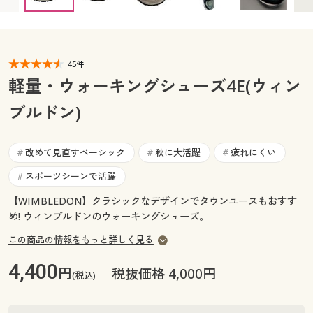
28cm ◎ 在庫あり
カタログ無料プレゼント
マイページ
会員メニュー
閲覧履歴
45件
マイページ
軽量・ウォーキングシューズ4E(ウィン
お気に入り
ブルドン)
閲覧履歴
サポート
お気に入り
改めて見直すベーシック
秋に大活躍
疲れにくい
#
#
#
ご利用ガイド
スポーツシーンで活躍
#
サポート
【WIMBLEDON】クラシックなデザインでタウンユースもおすす
よくある質問とお問い合わせ
ご利用ガイド
め! ウィンブルドンのウォーキングシューズ。
この商品の情報をもっと詳しく見る
よくある質問とお問い合わせ
4,400
円
税抜価格 4,000円
(税込)