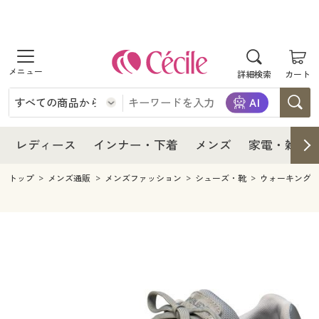
商品を探す
レディース
商品を探す
詳細検索
カート
インナー・下着
レディース通販すべて
レディース
メンズ
インナー・下着通販すべて
レディースファッション
インナー・下着
レディース通販すべて
レディース
インナー・下着
メンズ
家電・雑貨
家電・雑貨
メンズ通販すべて
女性下着
女性下着
メンズ
インナー・下着通販すべて
レディースファッション
トップ
メンズ通販
メンズファッション
シューズ・靴
ウォーキング
寝具・インテリア・家具
家電・雑貨すべて
メンズファッション
メンズ下着
家電・雑貨
メンズ通販すべて
女性下着
女性下着
美容・健康
寝具・インテリア・家具通販すべて
家電
メンズ下着
ジュニア・ティーンズ下着
寝具・インテリア・家具
家電・雑貨すべて
メンズファッション
メンズ下着
制服・スクール
美容・健康通販すべて
家具・収納
キッチン・雑貨・日用品
美容・健康
寝具・インテリア・家具通販すべて
家電
メンズ下着
ジュニア・ティーンズ下着