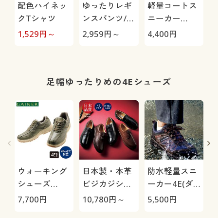
配色ハイネッ
ゆったりレギ
軽量コートス
クTシャツ
ンスパンツ/細
ニーカー
見えが叶うら
3E(ウィンブ
極
1,529
円～
2,959
円～
4,400
円
1
くちんテーパ
ルドン)
ード(ストレッ
チ・UVカッ
ト・速乾・洗
足幅ゆったりめの4Eシューズ
濯機OK)
ウォーキング
日本製・本革
防水軽量スニ
シューズ
ビジカジシュ
ーカー4E(ダ
4E(ゲイナー)
ーズ4E(リナ
ンロップリフ
7,700
円
10,780
円～
5,500
円
5
シャンテバレ
ァインド)