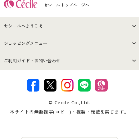
セシール トップページへ
セシールへようこそ
はじめての方へ
ご利用環境について
ショッピングメニュー
セシールご利用規約
プライバシーポリシー
商品カテゴリ
バーゲンセール
ご利用ガイド・お問い合わせ
特定商取引法に基づく表示
古物営業法に基づく表示
カタログ・チラシからのご注
デジタルカタログ
ご注文は
お届けは
文
著作権・商標について
会社案内
交換・返品は
お支払は
カタログ無料プレゼント
特集一覧
© Cecile Co.,Ltd.
会員登録・お客様情報変更に
お客様番号・パスワードをお
本サイトの無断複写(コピー)・複製・転載を禁じます。
プレゼント＆キャンペーン
サイトマップ
ついて
忘れの場合
サイズガイド
よくある質問とお問い合わせ