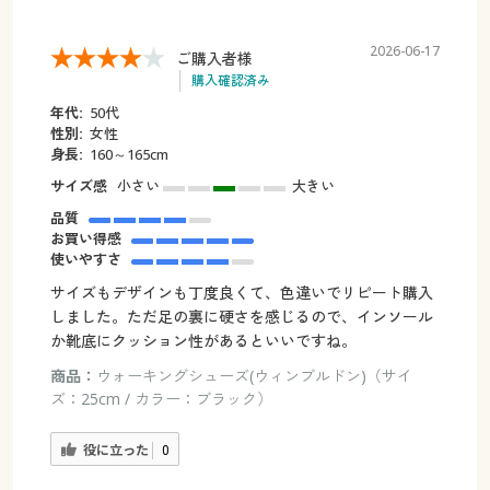
2026-06-17
ご購入者様
購入確認済み
年代:
50代
性別:
女性
身長:
160～165cm
サイズ感
小さい
大きい
品質
お買い得感
使いやすさ
サイズもデザインも丁度良くて、色違いでリピート購入
しました。ただ足の裏に硬さを感じるので、インソール
か靴底にクッション性があるといいですね。
商品：
ウォーキングシューズ(ウィンブルドン)（サイ
ズ：25cm / カラー：ブラック）
役に立った
0