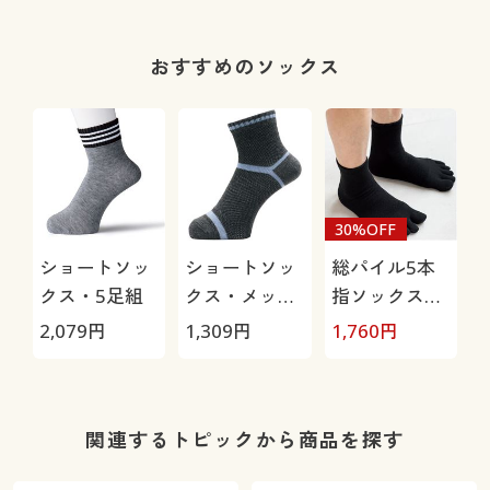
ンチノ)/はっ
水・抗菌防臭
おすすめのソックス
30%OFF
ショートソッ
ショートソッ
総パイル5本
クス・5足組
クス・メッシ
指ソックス・
ュ3足組(吸汗
2足組
2,079
円
1,309
円
1,760
円
速乾・抗菌防
臭)
関連するトピックから商品を探す