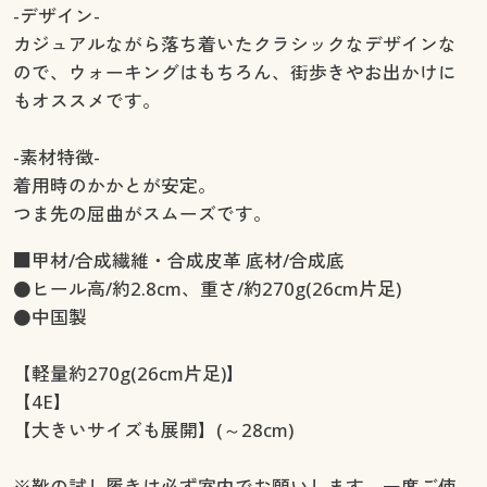
-デザイン-
カジュアルながら落ち着いたクラシックなデザインな
ので、ウォーキングはもちろん、街歩きやお出かけに
もオススメです。
-素材特徴-
着用時のかかとが安定。
つま先の屈曲がスムーズです。
■甲材/合成繊維・合成皮革 底材/合成底
●ヒール高/約2.8cm、重さ/約270g(26cm片足)
●中国製
【軽量約270g(26cm片足)】
【4E】
【大きいサイズも展開】(～28cm)
※靴の試し履きは必ず室内でお願いします。一度ご使