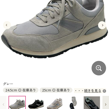
大きいサイズ
制服・スクールすべて
美容・健康・サプリメント
寝具・ベッド
制服・スクール
美容・健康通販すべて
家具・収納
キッチン・雑貨・日用品
バーゲン
大きいサイズ通販すべて
制服・学生服
カーテン・ラグ・ファブリック
大きいサイズ
制服・スクールすべて
美容・健康・サプリメント
寝具・ベッド
詳細検索
バーゲンセール
大きいサイズ レディース服
ジュニア・ティーンズ下着
バーゲン
大きいサイズ通販すべて
制服・学生服
カーテン・ラグ・ファブリック
商品カテゴリ一覧
シークレットセール
大きいサイズ レディース下着
詳細検索
バーゲンセール
大きいサイズ レディース服
ジュニア・ティーンズ下着
カタログ
大きいサイズ メンズ
商品カテゴリ一覧
シークレットセール
大きいサイズ レディース下着
カタログ・チラシからのご注文
カタログ
大きいサイズ 事務・制服
大きいサイズ メンズ
デジタルカタログ
カタログ・チラシからのご注文
グレー
大きいサイズ 事務・制服
24.5cm ◎ 在庫あり
25cm ◎ 在庫あり
続きを見る
カタログ無料プレゼント
デジタルカタログ
25.5cm ◎ 在庫あり
26cm ◎ 在庫あり
26.5cm ◎ 在庫あり
27cm ◎ 在庫あり
会員メニュー