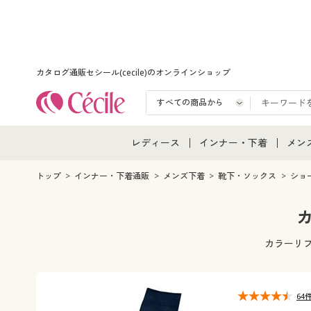
カタログ通販セシール(cecile)のオンラインショップ
レディース
インナー・下着
メン
レディース通販すべて
インナー・下着通販すべ
メン
トップ
インナー・下着通販
メンズ下着
靴下・ソックス
ショ
レディースファッション
女性下着
メン
女性下着
メンズ下着
メン
カラーリ
ジュニア・ティーンズ下
64