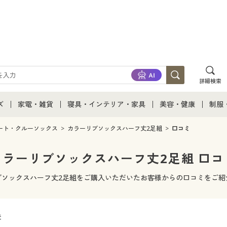
詳細検索
ズ
家電・雑貨
寝具・インテリア・家具
美容・健康
制服
て
ズ通販すべて
家電・雑貨すべて
寝具・インテリア・家具通販すべて
美容・健康通販すべ
制服
ート・クルーソックス
カラーリブソックスハーフ丈2足組
口コミ
ズファッション
家電
家具・収納
美容・健康・サプリ
制服
カラーリブソックスハーフ丈2足組 口コ
ズ下着
キッチン・雑貨・日用品
寝具・ベッド
ジュ
ブソックスハーフ丈2足組をご購入いただいたお客様からの口コミをご紹
着
カーテン・ラグ・ファブリック
件