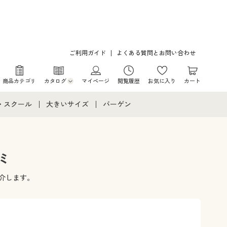
ご利用ガイド
よくある質問とお問い合わせ
商品カテゴリ
カタログ
マイページ
閲覧履歴
お気に入り
カート
カタログ・チラシからのご注文
・スクール
大きいサイズ
バーゲン
デジタルカタログ
て
・スクールすべて
大きいサイズ通販すべて
バーゲンセール
カタログ無料プレゼント
メント
・学生服
大きいサイズ レディース服
シークレットセール
ミ
ニア・ティーンズ下着
大きいサイズ レディース下着
介します。
大きいサイズ メンズ