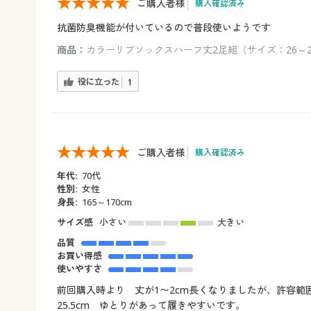
ご購入者様
購入確認済み
抗菌防臭機能が付いているので普段使いようです
商品：
カラーリブソックスハーフ丈2足組（サイズ：26～2
役に立った
1
ご購入者様
購入確認済み
年代:
70代
性別:
女性
身長:
165～170cm
サイズ感
小さい
大きい
品質
お買い得感
使いやすさ
前回購入時より 丈が1〜2cm長くなりましたが、許容範
25.5cm ゆとりがあって履きやすいです。