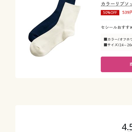
カラーリブソ
539
50%OFF
セシールおすす
■カラー/オフホ
■サイズ/24～26
4.