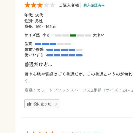
ご購入者様
購入確認済み
年代:
50代
性別:
男性
身長:
160～165cm
サイズ感
小さい
大きい
品質
お買い得感
使いやすさ
普通だけど…
履き心地や質感はごく普通だが，この普通というのが侮れ
う．
商品：
カラーリブソックスハーフ丈2足組（サイズ：24～2
役に立った
0