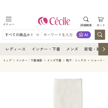
商品を探す
レディース
商品を探す
詳細検索
カート
インナー・下着
レディース通販すべて
レディース
メンズ
インナー・下着通販すべて
レディースファッション
インナー・下着
レディース通販すべて
レディース
インナー・下着
メンズ
家電・雑貨
家電・雑貨
メンズ通販すべて
女性下着
女性下着
メンズ
インナー・下着通販すべて
レディースファッション
トップ
インナー・下着通販
メンズ下着
靴下・ソックス
ショート・
寝具・インテリア・家具
家電・雑貨すべて
メンズファッション
メンズ下着
家電・雑貨
メンズ通販すべて
女性下着
女性下着
美容・健康
寝具・インテリア・家具通販すべて
家電
メンズ下着
ジュニア・ティーンズ下着
寝具・インテリア・家具
家電・雑貨すべて
メンズファッション
メンズ下着
制服・スクール
美容・健康通販すべて
家具・収納
キッチン・雑貨・日用品
美容・健康
寝具・インテリア・家具通販すべて
家電
メンズ下着
ジュニア・ティーンズ下着