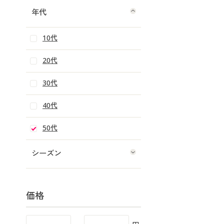
年代
10代
20代
30代
40代
50代
シーズン
価格