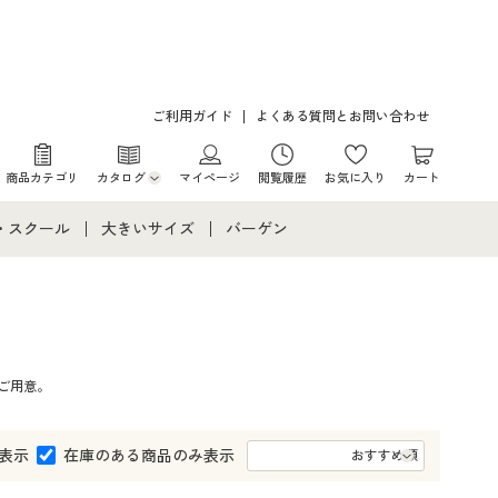
ご利用ガイド
よくある質問とお問い合わせ
商品カテゴリ
カタログ
マイページ
閲覧履歴
お気に入り
カート
カタログ・チラシからのご注文
・スクール
大きいサイズ
バーゲン
デジタルカタログ
て
・スクールすべて
大きいサイズ通販すべて
バーゲンセール
カタログ無料プレゼント
メント
・学生服
大きいサイズ レディース服
シークレットセール
ご用意。
ニア・ティーンズ下着
大きいサイズ レディース下着
大きいサイズ メンズ
表示
在庫のある商品のみ表示