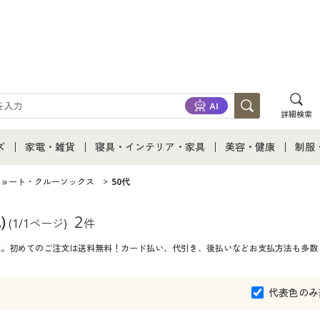
詳細検索
ズ
家電・雑貨
寝具・インテリア・家具
美容・健康
制服
て
ズ通販すべて
家電・雑貨すべて
寝具・インテリア・家具通販すべて
美容・健康通販すべ
制服
ョート・クルーソックス
50代
ズファッション
家電
家具・収納
美容・健康・サプリ
制服
)
2
(1/1ページ)
件
一覧。初めてのご注文は送料無料！カード払い、代引き、後払いなどお支払方法も多数
ズ下着
キッチン・雑貨・日用品
寝具・ベッド
ジュ
着
カーテン・ラグ・ファブリック
代表色のみ