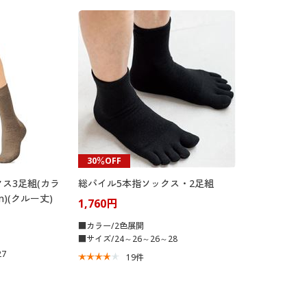
30％OFF
ス3足組(カラ
総パイル5本指ソックス・2足組
m)(クルー丈)
1,760円
■カラー/2色展開
■サイズ/24～26～26～28
7
19
件