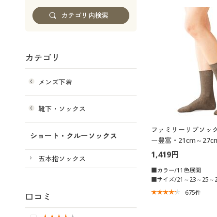
カテゴリ
メンズ下着
靴下・ソックス
ファミリーリブソック
ショート・クルーソックス
ー豊富・21cm～27c
1,419円
五本指ソックス
■カラー/11色展開
■サイズ/21～23～25～2
675
件
口コミ