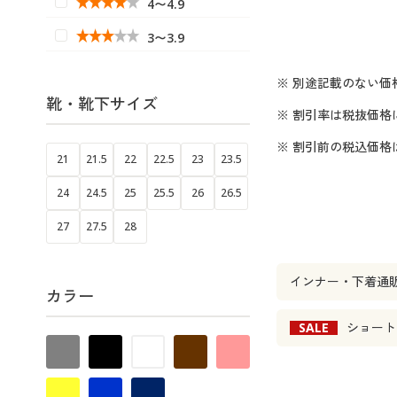
4〜4.9
3〜3.9
※ 別途記載のない価
靴・靴下サイズ
※ 割引率は税抜価格
※ 割引前の税込価
21
21.5
22
22.5
23
23.5
24
24.5
25
25.5
26
26.5
27
27.5
28
インナー・下着通
カラー
SALE
ショート