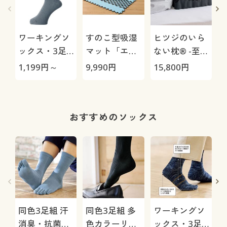
ワーキングソ
すのこ型吸湿
ヒツジのいら
ックス・3足
マット「エア
ない枕® -至
組
ージョブ®」
極-
1,199
円～
9,990
円
15,800
円
1
Max
おすすめのソックス
同色3足組 汗
同色3足組 多
ワーキングソ
消臭・抗菌防
色カラーリブ
ックス・3足