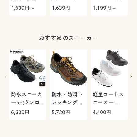
臭5本指ソッ
ソックス/男の
組
1,639
円～
1,639
円
1,199
円～
1
クス(中厚地)
汗消臭・抗菌
防臭
おすすめのスニーカー
防水スニーカ
防水・防滑ト
軽量コートス
ー5E(ダンロ
レッキングシ
ニーカー
ップリファイ
ューズ4E(ウ
3E(ウィンブ
6,600
円
5,720
円
4,400
円
8
ンド)
ィンブルド
ルドン)
ン)MO46WS
グ