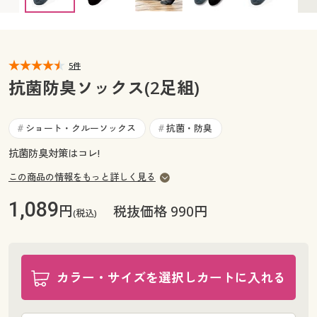
カタログ無料プレゼント
マイページ
会員メニュー
閲覧履歴
5件
マイページ
抗菌防臭ソックス(2足組)
お気に入り
閲覧履歴
ショート・クルーソックス
抗菌・防臭
#
#
サポート
お気に入り
抗菌防臭対策はコレ!
ご利用ガイド
この商品の情報をもっと詳しく見る
サポート
1,089
円
税抜価格 990円
よくある質問とお問い合わせ
(税込)
ご利用ガイド
よくある質問とお問い合わせ
カラー・サイズを選択しカートに入れる