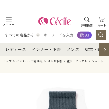
商品を探す
レディース
商品を探す
詳細検索
カート
インナー・下着
レディース通販すべて
レディース
メンズ
インナー・下着通販すべて
レディースファッション
インナー・下着
レディース通販すべて
レディース
インナー・下着
メンズ
家電・雑貨
家電・雑貨
メンズ通販すべて
女性下着
女性下着
メンズ
インナー・下着通販すべて
レディースファッション
トップ
インナー・下着通販
メンズ下着
靴下・ソックス
ショート・
寝具・インテリア・家具
家電・雑貨すべて
メンズファッション
メンズ下着
家電・雑貨
メンズ通販すべて
女性下着
女性下着
美容・健康
寝具・インテリア・家具通販すべて
家電
メンズ下着
ジュニア・ティーンズ下着
寝具・インテリア・家具
家電・雑貨すべて
メンズファッション
メンズ下着
制服・スクール
美容・健康通販すべて
家具・収納
キッチン・雑貨・日用品
美容・健康
寝具・インテリア・家具通販すべて
家電
メンズ下着
ジュニア・ティーンズ下着