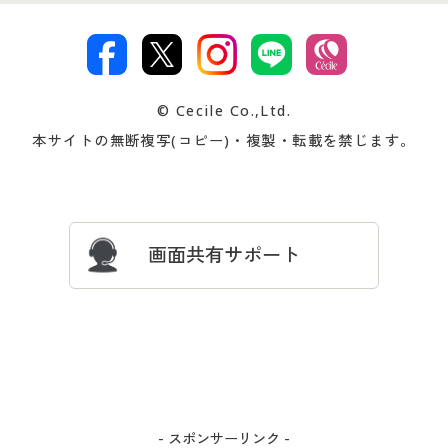
特定商取引法に基づく表示
古物営業法に基づく表示
カタログ・チラシからのご注
デジタルカタログ
ご注文は
お届けは
文
著作権・商標について
会社案内
交換・返品は
お支払は
カタログ無料プレゼント
特集一覧
© Cecile Co.,Ltd.
会員登録・お客様情報変更に
お客様番号・パスワードをお
本サイトの無断複写(コピー)・複製・転載を禁じます。
プレゼント＆キャンペーン
サイトマップ
ついて
忘れの場合
サイズガイド
よくある質問とお問い合わせ
画面共有サポート
- スポンサーリンク -