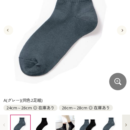
大きいサイズ
制服・スクールすべて
美容・健康・サプリメント
寝具・ベッド
制服・スクール
美容・健康通販すべて
家具・収納
キッチン・雑貨・日用品
バーゲン
大きいサイズ通販すべて
制服・学生服
カーテン・ラグ・ファブリック
大きいサイズ
制服・スクールすべて
美容・健康・サプリメント
寝具・ベッド
詳細検索
バーゲンセール
大きいサイズ レディース服
ジュニア・ティーンズ下着
バーゲン
大きいサイズ通販すべて
制服・学生服
カーテン・ラグ・ファブリック
商品カテゴリ一覧
シークレットセール
大きいサイズ レディース下着
詳細検索
バーゲンセール
大きいサイズ レディース服
ジュニア・ティーンズ下着
カタログ
大きいサイズ メンズ
商品カテゴリ一覧
シークレットセール
大きいサイズ レディース下着
カタログ・チラシからのご注文
カタログ
大きいサイズ 事務・制服
大きいサイズ メンズ
デジタルカタログ
カタログ・チラシからのご注文
A(グレー)(同色2足組)
大きいサイズ 事務・制服
24cm～26cm ◎ 在庫あり
26cm～28cm ◎ 在庫あり
カタログ無料プレゼント
デジタルカタログ
会員メニュー