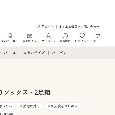
ご利用ガイド
よくある質問とお問い合わせ
商品カテゴリ
カタログ
マイページ
閲覧履歴
お気に入り
カート
カタログ・チラシからのご注文
・スクール
大きいサイズ
バーゲン
デジタルカタログ
て
・スクールすべて
大きいサイズ通販すべて
バーゲンセール
カタログ無料プレゼント
メント
・学生服
大きいサイズ レディース服
シークレットセール
ニア・ティーンズ下着
大きいサイズ レディース下着
りソックス・2足組
大きいサイズ メンズ
思ったら
節電に効く
冬支度をはじめる
#
#
防寒対策