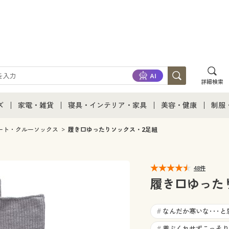
詳細検索
ズ
家電・雑貨
寝具・インテリア・家具
美容・健康
制服
て
ズ通販すべて
家電・雑貨すべて
寝具・インテリア・家具通販すべて
美容・健康通販すべ
制服
ート・クルーソックス
履き口ゆったりソックス・2足組
ズファッション
家電
家具・収納
美容・健康・サプリ
制服
48件
ズ下着
キッチン・雑貨・日用品
寝具・ベッド
ジュ
履き口ゆった
着
カーテン・ラグ・ファブリック
なんだか寒いな･･･と
#
着ぶくれせずこっそり
#