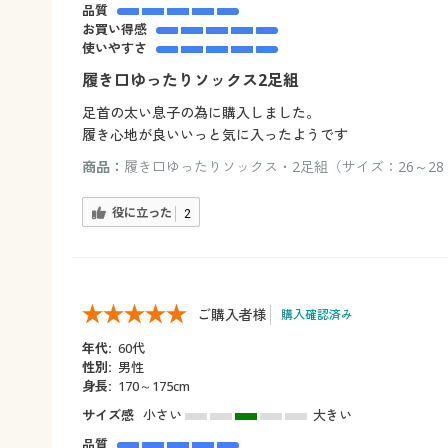
品質
お買い得感
使いやすさ
履き口ゆったりソックス2足組
足首の太い息子の為に購入しました。
履き心地が良いいっと気に入ったようです
商品：
履き口ゆったりソックス・2足組（サイズ：26～28 
役に立った
2
ご購入者様
購入確認済み
年代:
60代
性別:
男性
身長:
170～175cm
サイズ感
小さい
大きい
品質