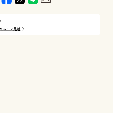
ら
クス・２足組