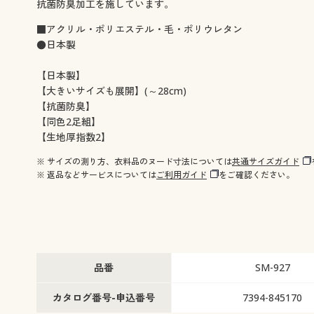
抗菌防臭加工を施しています。
■アクリル・ポリエステル・毛・ポリウレタン
●日本製
【日本製】
【大きいサイズも展開】(～28cm)
【抗菌防臭】
【同色2足組】
【生地厚指数2】
※ サイズの測り方、衣料品のヌード寸法については
共通サイズガイド
※ 返品などサービスについては
ご利用ガイド
をご確認ください。
品番
SM-927
カタログ番号-申込番号
7394-845170