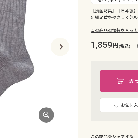
【抗菌防臭】【日本製】
足組足首をやさしく包む
この商品の情報をもっと
1,859
円
(税込)
カ
お気に入
チャコールグレー
この商品をシェアする