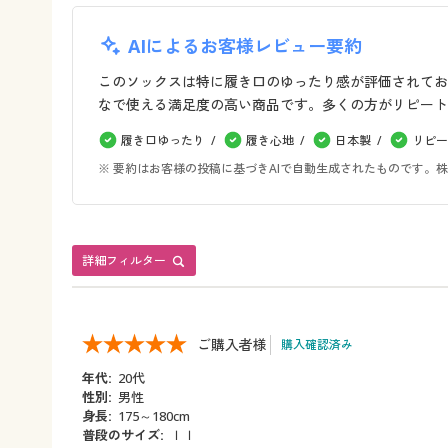
AIによるお客様レビュー要約
このソックスは特に履き口のゆったり感が評価されてお
なで使える満足度の高い商品です。多くの方がリピート
履き口ゆったり
履き心地
日本製
リピー
※ 要約はお客様の投稿に基づきAIで自動生成されたものです
詳細フィルター
ご購入者様
購入確認済み
年代:
20代
性別:
男性
身長:
175～180cm
普段のサイズ:
ｌｌ