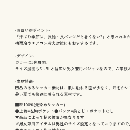
-お買い得ポイント-
『汗ばむ季節は、長袖・長パンツだと暑くない?』と思われる
梅雨冷やエアコン冷え対策にもおすすめです。
-デザイン-
カラーは5色展開。
サイズ展開もS～5Lと幅広い男女兼用パジャマなので、ご家族
-素材特徴-
凹凸のあるサッカー素材は、肌に触れる面が少なく、汗をかい
暑い夏でも快適に着られる素材です。
■綿100%(先染めサッカー)
●上着=左胸ポケット●パンツ=前とじ・ポケットなし
▼商品によって柄の位置が異なります
※男女兼用アイテムは男性のサイズ設定となっておりますので