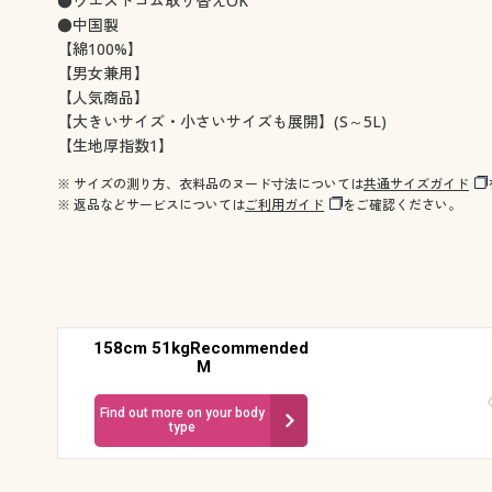
●ウエストゴム取り替えOK
●中国製
【綿100%】
【男女兼用】
【人気商品】
【大きいサイズ・小さいサイズも展開】(S～5L)
【生地厚指数1】
※ サイズの測り方、衣料品のヌード寸法については
共通サイズガイド
※ 返品などサービスについては
ご利用ガイド
をご確認ください。
158cm 51kgRecommended
M
Find out more on your body
type