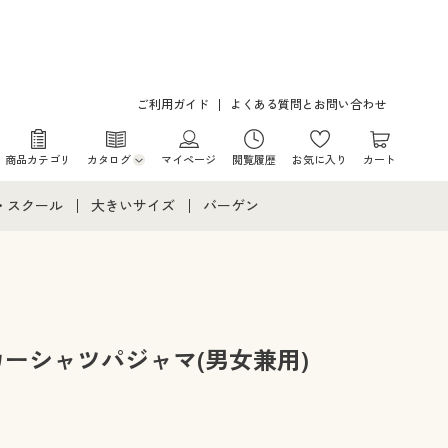
ご利用ガイド
よくある質問とお問い合わせ
商品カテゴリ
カタログ
マイページ
閲覧履歴
お気に入り
カート
カタログ・チラシからのご注文
・スクール
大きいサイズ
バーゲン
デジタルカタログ
て
・スクールすべて
大きいサイズ通販すべて
バーゲンセール
カタログ無料プレゼント
メント
・学生服
大きいサイズ レディース服
シークレットセール
ニア・ティーンズ下着
大きいサイズ レディース下着
カーシャツパジャマ(男女兼用)
大きいサイズ メンズ