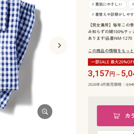
素肌にやさしい
#
着替えや診察がしやす
#
【男女兼用】毎年この季
み知らずの綿100%サ
あります!品番NM-1270
この商品の情報をもっと
一部SALE 最大20%OF
3,157
5,0
円～
2026年4月販売価格：
3,9
カ
C(ストライプ)