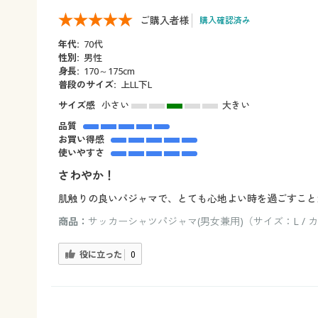
ご購入者様
購入確認済み
年代:
70代
性別:
男性
身長:
170～175cm
普段のサイズ:
上LL下L
サイズ感
小さい
大きい
品質
お買い得感
使いやすさ
さわやか！
肌触りの良いパジャマで、とても心地よい時を過ごすこと
商品：
サッカーシャツパジャマ(男女兼用)（サイズ：L /
役に立った
0