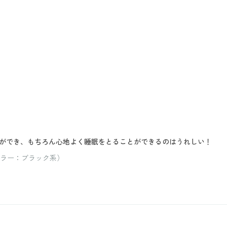
ができ、もちろん心地よく睡眠をとることができるのはうれしい！
 カラー：ブラック系）