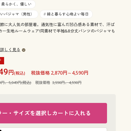
大きいサイズ 事務・制服
柔らかく、優しい
#
いパジャマ（男性）
綿と暮らす心地よい毎日
#
節に大人気の部屋着。通気性に富んだ凹凸感ある素材で、汗ば
ッカー生地ルームウェア!同素材で半袖&8分丈パンツのパジャマも
詳しく見る
F
49
円
税抜価格 2,870円～4,590円
(税込)
49円、5,049円(税込)
税抜価格
3,590円、4,590円
ラー・サイズを選択しカートに入れる
ブラック系