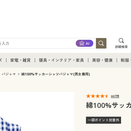
詳細検索
ズ
家電・雑貨
寝具・インテリア・家具
美容・健康
制服
て
ズ通販すべて
家電・雑貨すべて
寝具・インテリア・家具通販すべて
美容・健康通販すべ
制服
パジャマ
綿100%サッカーシャツパジャマ(男女兼用)
ズファッション
家電
家具・収納
美容・健康・サプリ
制服
447件
ズ下着
キッチン・雑貨・日用品
寝具・ベッド
ジュ
綿100%サッ
着
カーテン・ラグ・ファブリック
一部ポイント対象外