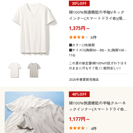
30％OFF
制服・スクール
美容・健康通販すべて
家具・収納
キッチン・雑貨・日用品
カテゴリ
綿100%快適機能の半袖Vネック
インナー(スマートドライ®)(吸汗
大きいサイズ
制服・スクールすべて
美容・健康・サプリメント
寝具・ベッド
速乾・接触冷感)
1,375円～
6
件
口コミ
バーゲン
大きいサイズ通販すべて
制服・学生服
カーテン・ラグ・ファブリック
(4〜4.9)
■カラー/2色展開
■サイズ/S(胸囲80～88)～3L(胸囲108～
メンズサイズ
詳細検索
116)
バーゲンセール
大きいサイズ レディース服
ジュニア・ティーンズ下着
S
M
L
LL
3L
5L
この夏の新定番!綿100%の肌ざわりはそ
のままに汗もすぐ乾く! 断然涼しい!
商品カテゴリ一覧
シークレットセール
大きいサイズ レディース下着
カラー
2026年春夏販売商品
カタログ
大きいサイズ メンズ
40％OFF
こだわり条件
柄・デザイン
カタログ・チラシからのご注文
で絞り込む
綿100%快適機能の半袖クルーネ
大きいサイズ 事務・制服
ックインナー(スマートドライ®)
襟・ネック
ボーダー
チェック
(吸汗速乾・接触冷感)
デジタルカタログ
1,177円～
袖
4
件
Ｖネック
無地