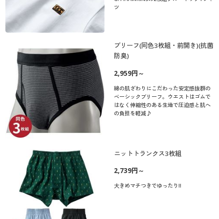
ツ
ブリーフ(同色3枚組・前開き)(抗菌
防臭)
2,959円～
綿の肌ざわりにこだわった安定感抜群の
ベーシックブリーフ。ウエストはゴムで
はなく伸縮性のある生地で圧迫感と肌へ
の負担を軽減♪
ニットトランクス3枚組
2,739円～
大きめマチつきでゆったり!!