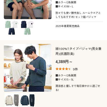
■カラー/2色展開
■サイズ/M～L
別々でも使い勝手良し ルームウエアと
してもおすすめ! セット組パジャマ
2025年春夏販売商品
綿100%Tタイプパジャマ(男女兼
用)(抗菌防臭)
4,389円～
9
件
■カラー/2色展開
■サイズ/S～5L
清涼感と優しさで毎日爽やかに過ごせ
る!