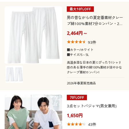
テイスト
最大10％OFF
男の昔ながらの夏定番素材クレー
着用感
ナチュラル
プ綿100%素材7分ロンパン・2枚
組
2,464円～
シーズン
レギュラー
93
件
価格
夏
春
～
円
絞込
■カラー/ホワイト
■サイズ/S～5L
高温多湿な日本の夏にぴったり!シャリ
感のある薄手の綿100%素材が涼やかな
クレープ素材ロンパン!
解除する
2026年春夏販売商品
閉じる
70％OFF
3点セットパジャマ(男女兼用)
1,650円
43
件