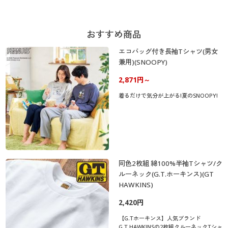
おすすめ商品
エコバッグ付き長袖Tシャツ(男女
兼用)(SNOOPY)
2,871円～
着るだけで気分が上がる!夏のSNOOPY!
同色2枚組 綿100%半袖Tシャツ/ク
ルーネック(G.T.ホーキンス)(GT
HAWKINS)
2,420円
【G.Tホーキンス】人気ブランド
G.T.HAWKINSの2枚組クルーネックTシャ