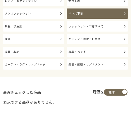
レディースファッション
女性下着
メンズファッション
メンズ下着
制服・学生服
ファッション・下着すべて
家電
キッチン・雑貨・日用品
家具・収納
寝具・ベッド
カーテン・ラグ・ファブリック
美容・健康・サプリメント
履歴を
最近チェックした商品
表示できる商品がありません。