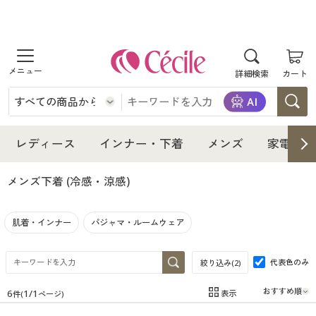
商品を探す
詳細検索
カート
レディース
インナー・下着
レディース通販すべて
レディース
インナー・下着
メンズ
家電・雑
メンズ
インナー・下着通販すべて
レディースファッション
メンズ下着
(冷感・涼感)
家電・雑貨
メンズ通販すべて
女性下着
女性下着
肌着・インナー
パジャマ・ルームウェア
寝具・インテリア・家具
家電・雑貨すべて
メンズファッション
メンズ下着
代表色のみ
絞り込み(
2
)
美容・健康
寝具・インテリア・家具通販すべて
家電
メンズ下着
ジュニア・ティーンズ下着
6
1
/
1
表示
件(
ページ)
在庫
在庫のある商品のみ表示