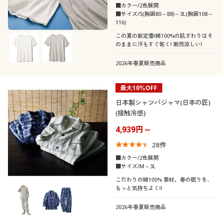
カタログ無料プレゼント
■カラー/2色展開
■サイズ/S(胸囲80～88)～3L(胸囲108～
素材
半袖
116)
会員メニュー
この夏の新定番!綿100%の肌ざわりはそ
機能・特徴
コットン・綿100
のままに汗もすぐ乾く! 断然涼しい!
マイページ
2026年春夏販売商品
ウォッシャブル(洗
抗菌防臭
える)
閲覧履歴
最大10％OFF
日本製シャツパジャマ(日本の匠)
お気に入り
吸汗速乾
消臭
(接触冷感)
4,939円～
サポート
ストレッチ
冷感・涼感
28
件
ご利用ガイド
■カラー/2色展開
ＵＶカット・紫外線
■サイズ/M～3L
脇汗・汗取り
対策
こだわりの綿100% 素材。春の眠りを、
よくある質問とお問い合わせ
もっと気持ちよく!!
形態安定
撥水
2026年春夏販売商品