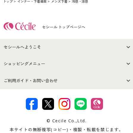
トップ
インナー・下着通販
メンズ下着
冷感・涼感
セシール トップページへ
セシールへようこそ
はじめての方へ
ご利用環境について
ショッピングメニュー
セシールご利用規約
プライバシーポリシー
商品カテゴリ
バーゲンセール
ご利用ガイド・お問い合わせ
特定商取引法に基づく表示
古物営業法に基づく表示
カタログ・チラシからのご注
デジタルカタログ
ご注文は
お届けは
文
著作権・商標について
会社案内
交換・返品は
お支払は
カタログ無料プレゼント
特集一覧
© Cecile Co.,Ltd.
会員登録・お客様情報変更に
お客様番号・パスワードをお
本サイトの無断複写(コピー)・複製・転載を禁じます。
プレゼント＆キャンペーン
サイトマップ
ついて
忘れの場合