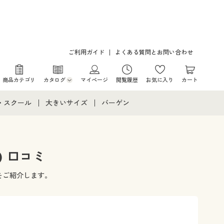
ご利用ガイド
よくある質問とお問い合わせ
商品カテゴリ
カタログ
マイページ
閲覧履歴
お気に入り
カート
カタログ・チラシからのご注文
・スクール
大きいサイズ
バーゲン
デジタルカタログ
て
・スクールすべて
大きいサイズ通販すべて
バーゲンセール
カタログ無料プレゼント
メント
・学生服
大きいサイズ レディース服
シークレットセール
) 口コミ
ニア・ティーンズ下着
大きいサイズ レディース下着
ミをご紹介します。
大きいサイズ メンズ