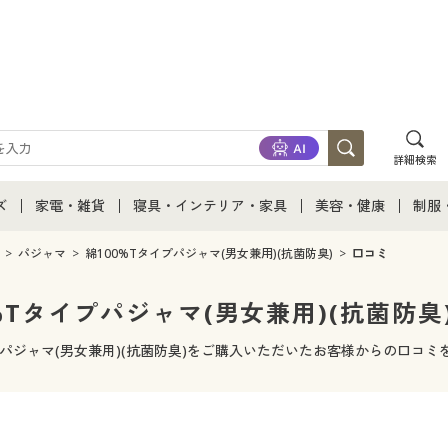
詳細検索
ズ
家電・雑貨
寝具・インテリア・家具
美容・健康
制服
て
ズ通販すべて
家電・雑貨すべて
寝具・インテリア・家具通販すべて
美容・健康通販すべ
制服
パジャマ
綿100%Tタイプパジャマ(男女兼用)(抗菌防臭)
口コミ
ズファッション
家電
家具・収納
美容・健康・サプリ
制服
%Tタイプパジャマ(男女兼用)(抗菌防臭
ズ下着
キッチン・雑貨・日用品
寝具・ベッド
ジュ
プパジャマ(男女兼用)(抗菌防臭)をご購入いただいたお客様からの口コ
着
カーテン・ラグ・ファブリック