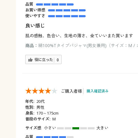
品質
お買い得感
使いやすさ
良い感じ
肌の感触、色合い、生地の薄さ、全ていいまた買います
商品：
綿100%Tタイプパジャマ(男女兼用)（サイズ：M 
役に立った
0
ご購入者様
購入確認済み
年代:
20代
性別:
男性
身長:
170～175cm
普段のサイズ:
M
サイズ感
小さい
大きい
品質