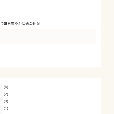
大きいサイズ 事務・制服
さで毎日爽やかに過ごせる!
(6)
(2)
(0)
(1)