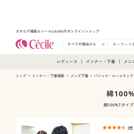
カタログ通販セシール(cecile)のオンラインショップ
レディース
インナー・下着
メン
レディース通販すべて
インナー・下着通販すべ
メン
トップ
インナー・下着通販
メンズ下着
パジャマ・ルームウェア
レディースファッション
女性下着
メン
綿100
女性下着
メンズ下着
メン
綿100%Tタイ
ジュニア・ティーンズ下
9件