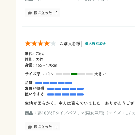
役に立った
0
ご購入者様
購入確認済み
年代:
70代
性別:
男性
身長:
165～170cm
サイズ感
小さい
大きい
品質
お買い得感
使いやすさ
生地が柔らかく、主人は喜んでいました。ありがとうござ
商品：
綿100%Tタイプパジャマ(男女兼用)（サイズ：L /
役に立った
0