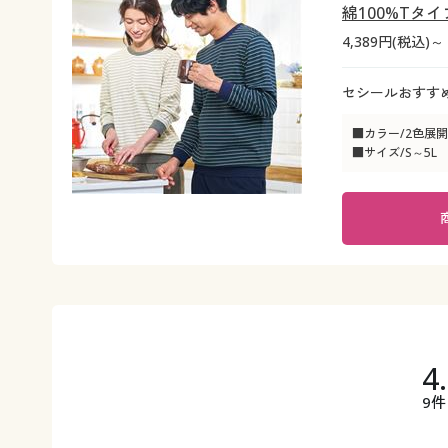
綿100%Tタイ
4,389円(税込)～
セシールおすすめ
■カラー/2色展開
■サイズ/S～5L
4
9件