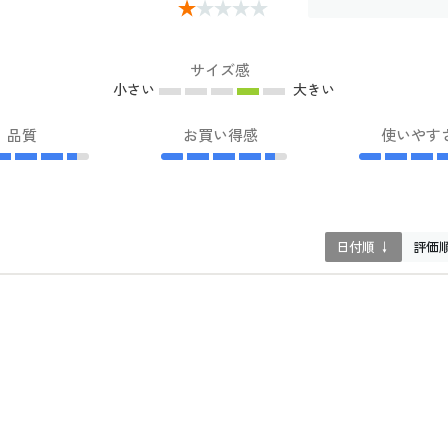
サイズ感
小さい
大きい
品質
お買い得感
使いやす
日付順 ↓
評価