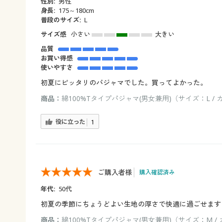
性別:
男性
身長:
175～180cm
普段のサイズ:
L
サイズ感
小さい
大きい
品質
お買い得感
使いやすさ
初夏にピッタリのパジャマでした。買ってよかった。
商品：
綿100%Tタイプパジャマ(男女兼用)（サイズ：L 
役に立った
1
ご購入者様
購入確認済み
年代:
50代
初夏の季節にちょうどよい生地の厚さで快適に過ごせます
商品：
綿100%Tタイプパジャマ(男女兼用)（サイズ：M /