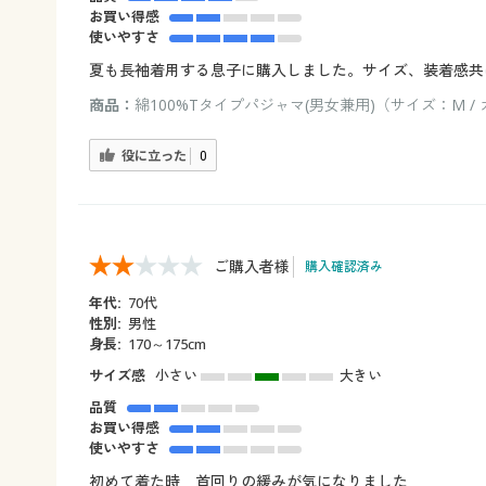
お買い得感
使いやすさ
夏も長袖着用する息子に購入しました。サイズ、装着感共
商品：
綿100%Tタイプパジャマ(男女兼用)（サイズ：M 
役に立った
0
ご購入者様
購入確認済み
年代:
70代
性別:
男性
身長:
170～175cm
サイズ感
小さい
大きい
品質
お買い得感
使いやすさ
初めて着た時 首回りの緩みが気になりました