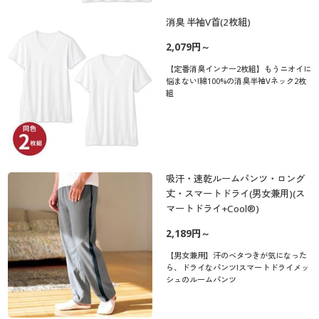
消臭 半袖V首(2枚組)
2,079円～
【定番消臭インナー2枚組】もうニオイに
悩まない!綿100%の消臭半袖Vネック2枚
組
吸汗・速乾ルームパンツ・ロング
丈・スマートドライ(男女兼用)(ス
マートドライ+Cool®)
2,189円～
【男女兼用】汗のベタつきが気になった
ら、ドライなパンツ!スマートドライメッ
シュのルームパンツ