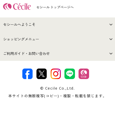
セシール トップページへ
セシールへようこそ
はじめての方へ
ご利用環境について
ショッピングメニュー
セシールご利用規約
プライバシーポリシー
商品カテゴリ
バーゲンセール
ご利用ガイド・お問い合わせ
特定商取引法に基づく表示
古物営業法に基づく表示
カタログ・チラシからのご注
デジタルカタログ
ご注文は
お届けは
文
著作権・商標について
会社案内
交換・返品は
お支払は
カタログ無料プレゼント
特集一覧
© Cecile Co.,Ltd.
会員登録・お客様情報変更に
お客様番号・パスワードをお
本サイトの無断複写(コピー)・複製・転載を禁じます。
プレゼント＆キャンペーン
サイトマップ
ついて
忘れの場合
サイズガイド
よくある質問とお問い合わせ