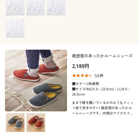
のホワイトリブソックス同丈3足組
靴感覚のあったかルームシューズ
2,189円
55
件
■カラー/2色展開
■サイズ/M(21.0～23.0cm)～L(24.0～
26.0cm)
まるで靴を履いているかのようなフィッ
ト感で歩きやすい! 靴感覚のあったかル
ームシューズです。内側はマイクロファ
イバー素材でぬくぬく気持ちいい♪