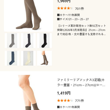
1,969円
カタログ無料プレゼント
701
件
会員メニュー
■カラー/11色展開
こだわり条件
柄・デザイン
■サイズ/21～23～25～27
で絞り込む
マイページ
【シリーズ累計販売セット数92万セット
突破!(2026年3月末現在)】21cm～27cm
機能・特徴
無地
まで対応!色・丈の豊富さも支持される
閲覧履歴
ロングセラー。全11色のリブハイソック
ス・3足組
シーン
ウォッシャブル(洗
抗菌防臭
える)
お気に入り
テイスト
スクール
オフィス
消臭
サポート
着用感
カジュアル
フェミニン
スポーツ
ご利用ガイド
年代
ファミリーリブソックス3足組(カ
レギュラー
ラー豊富・21cm～27cm)(ローク
よくある質問とお問い合わせ
ルー丈)
シーズン
1,419円
10代
20代
771
件
価格
春
冬
～
円
絞込
30代
40代
■カラー/11色展開