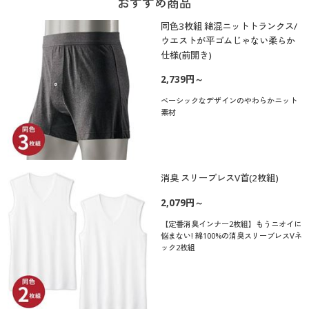
おすすめ商品
同色3枚組 綿混ニットトランクス/
ウエストが平ゴムじゃない柔らか
仕様(前開き)
2,739円～
ベーシックなデザインのやわらかニット
素材
消臭 スリーブレスV首(2枚組)
2,079円～
【定番消臭インナー2枚組】もうニオイに
悩まない! 綿100%の消臭スリーブレスVネ
ック2枚組