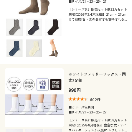
■サイズ/21～23～25～27
【シリーズ累計販売セット数92万セット
夏
秋
解除する
50代
突破!(2026年3月末現在)】21cm～27cm
まで対応!色・丈の豊富さも支持される
ロングセラー。全11色のロークルー丈リ
閉じる
ブソックス・同色3足組
ホワイトファミリーソックス・同
丈3足組
990円
602
件
■カラー/4色展開
■サイズ/21～23～25～27
【シリーズ累計販売セット数38万セット
突破!!(2025年8月現在)】豊富な丈・サイ
ズバリエーションが人気!ロングヒット