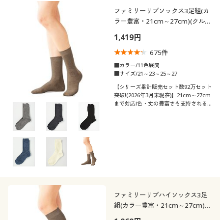
制服・スクール
美容・健康通販すべて
家具・収納
ファミリーリブソックス3足組(カ
キッチン・雑貨・日用品
カテゴリ
ラー豊富・21cm～27cm)(クルー
丈)
1,419円
大きいサイズ
制服・スクールすべて
美容・健康・サプリメント
寝具・ベッド
675
件
口コミ
バーゲン
大きいサイズ通販すべて
制服・学生服
■カラー/11色展開
カーテン・ラグ・ファブリック
(4〜4.9)
■サイズ/21～23～25～27
【シリーズ累計販売セット数92万セット
靴・靴下サイ
詳細検索
バーゲンセール
大きいサイズ レディース服
ジュニア・ティーンズ下着
21
21.5
22
22.5
23
23.5
突破!(2026年3月末現在)】21cm～27cm
ズ
まで対応!色・丈の豊富さも支持される
ロングセラー。全11色のクルー丈リブソ
商品カテゴリ一覧
24
24.5
25
25.5
26
26.5
シークレットセール
大きいサイズ レディース下着
ックス・同色3足組
カタログ
27
27.5
28
28.5
29
29.5
大きいサイズ メンズ
カタログ・チラシからのご注文
30
大きいサイズ 事務・制服
デジタルカタログ
ファミリーリブハイソックス3足
カラー
組(カラー豊富・21cm～27cm)
(ハイソックス)