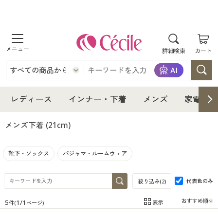
商品を探す
詳細検索
カート
レディース
インナー・下着
レディース通販すべて
レディース
インナー・下着
メンズ
家電・雑
メンズ
インナー・下着通販すべて
レディースファッション
メンズ下着
(21cm)
家電・雑貨
メンズ通販すべて
女性下着
女性下着
靴下・ソックス
パジャマ・ルームウェア
寝具・インテリア・家具
家電・雑貨すべて
メンズファッション
メンズ下着
代表色のみ
絞り込み(
2
)
美容・健康
寝具・インテリア・家具通販すべて
家電
メンズ下着
ジュニア・ティーンズ下着
5
1
/
1
表示
件(
ページ)
在庫
在庫のある商品のみ表示