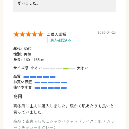
ざいました。
2026-04-25
ご購入者様
購入確認済み
年代:
60代
性別:
男性
身長:
160～165cm
サイズ感
小さい
大きい
品質
お買い得感
使いやすさ
冬用
真冬用に主人に購入しました。暖かく肌あたりも良いと
言っていました。
商品：
背裏ふわもこシャツパジャマ（サイズ：3L / カラ
ー：チャコールグレー）