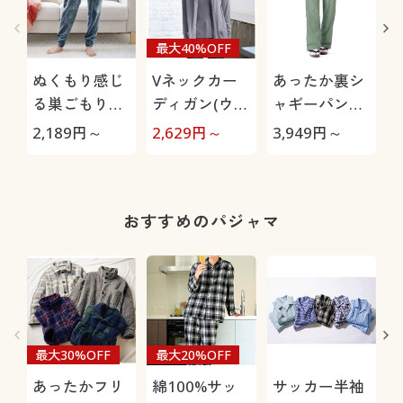
最大40%OFF
ぬくもり感じ
Vネックカー
あったか裏シ
る巣ごもりル
ディガン(ウー
ャギーパンツ
ームパンツ(両
ル混・洗濯機
(防寒パンツ・
2,189
円～
2,629
円～
3,949
円～
3
面起毛フリー
OK)
お散歩パン
ス)
ツ・ペットの
毛が付きにく
い・人気商
おすすめのパジャマ
品・選べる股
下展開・節電
対策)
最大30%OFF
最大20%OFF
あったかフリ
綿100%サッ
サッカー半袖