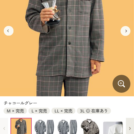
大きいサイズ
制服・スクールすべて
美容・健康・サプリメント
寝具・ベッド
制服・スクール
美容・健康通販すべて
家具・収納
キッチン・雑貨・日用品
バーゲン
大きいサイズ通販すべて
制服・学生服
カーテン・ラグ・ファブリック
大きいサイズ
制服・スクールすべて
美容・健康・サプリメント
寝具・ベッド
詳細検索
バーゲンセール
大きいサイズ レディース服
ジュニア・ティーンズ下着
バーゲン
大きいサイズ通販すべて
制服・学生服
カーテン・ラグ・ファブリック
商品カテゴリ一覧
シークレットセール
大きいサイズ レディース下着
詳細検索
バーゲンセール
大きいサイズ レディース服
ジュニア・ティーンズ下着
カタログ
大きいサイズ メンズ
商品カテゴリ一覧
シークレットセール
大きいサイズ レディース下着
カタログ・チラシからのご注文
カタログ
大きいサイズ 事務・制服
大きいサイズ メンズ
デジタルカタログ
カタログ・チラシからのご注文
チャコールグレー
大きいサイズ 事務・制服
M × 完売
L × 完売
LL × 完売
3L ◎ 在庫あり
カタログ無料プレゼント
デジタルカタログ
会員メニュー