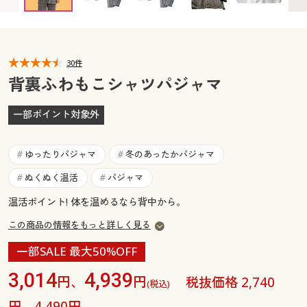
カタログ無料プレゼント
マイページ
会員メニュー
閲覧履歴
30件
マイページ
背裏ふわもこシャツパジャマ
お気に入り
閲覧履歴
一部ポイント対象外
サポート
お気に入り
ゆったりパジャマ
冬のあったかパジャマ
#
#
ご利用ガイド
サポート
ぬくぬく温活
パジャマ
#
#
温活ポイント! 体を温めるなら背中から。
よくある質問とお問い合わせ
ご利用ガイド
この商品の情報をもっと詳しく見る
よくある質問とお問い合わせ
一部SALE 最大50%OFF
3,014
4,939
円、
円
税抜価格 2,740
(税込)
円、4,490円