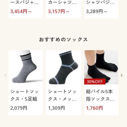
ースパジャマ
カーシャツパ
シャツパジャ
(男女兼用)
ジャマ(男女兼
マ(男女兼用)
3,454
円～
3,157
円～
3,289
円～
4
用)
おすすめのソックス
30%OFF
ショートソッ
ショートソッ
総パイル5本
クス・5足組
クス・メッシ
指ソックス・
ュ3足組(吸汗
2足組
2,079
円
1,309
円
1,760
円
1
速乾・抗菌防
臭)