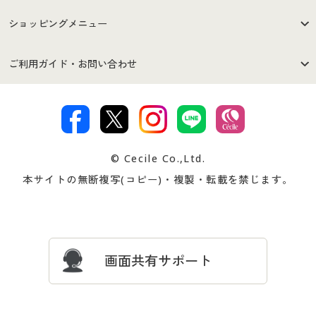
はじめての方へ
ご利用環境について
ショッピングメニュー
セシールご利用規約
プライバシーポリシー
商品カテゴリ
バーゲンセール
ご利用ガイド・お問い合わせ
特定商取引法に基づく表示
古物営業法に基づく表示
カタログ・チラシからのご注
デジタルカタログ
ご注文は
お届けは
文
著作権・商標について
会社案内
交換・返品は
お支払は
カタログ無料プレゼント
特集一覧
© Cecile Co.,Ltd.
会員登録・お客様情報変更に
お客様番号・パスワードをお
本サイトの無断複写(コピー)・複製・転載を禁じます。
プレゼント＆キャンペーン
サイトマップ
ついて
忘れの場合
サイズガイド
よくある質問とお問い合わせ
画面共有サポート