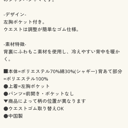
-デザイン-
左胸ポケット付き。
ウエストは調整が簡単なゴム仕様。
-素材特徴-
背裏にふわもこ素材を使用し、冷えやすい背中を暖か
く。
■本体=ポリエステル70%綿30%(シャギー) 背あて部分
=ポリエステル100%
●上着=左胸ポケット
●パンツ=前開き・ポケットなし
▼商品によって柄の位置が異なります
●ウエストゴム取り替えOK
●中国製