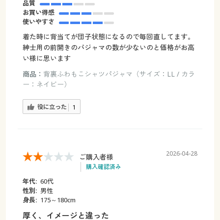
品質
お買い得感
使いやすさ
着た時に背当てが団子状態になるので毎回直してます。
紳士用の前開きのパジャマの数が少ないのと価格がお高
い様に思います
商品：
背裏ふわもこシャツパジャマ（サイズ：LL / カラ
ー：ネイビー）
役に立った
1
2026-04-28
ご購入者様
購入確認済み
年代:
60代
性別:
男性
身長:
175～180cm
厚く、イメージと違った