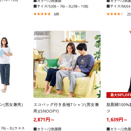
■カラー/2色展開
■カラー/2色
■サイズ/S(68～76)～3L(98～108)
■サイズ/M(64～
6
件
2
最大50％OF
ン(男女兼用)
エコバッグ付き長袖Tシャツ(男女兼
肌側綿100
用)(SNOOPY)
ツ
2,871円～
1,639円～
76)～3L(ウエス
■カラー/2色展開
■カラー/2色