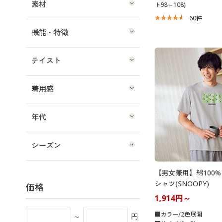
素材
ト98～108)
60
件
機能・特徴
テイスト
着用感
年代
シーズン
【男女兼用】綿100
シャツ(SNOOPY)
価格
1,914円～
■カラー/2色展開
～
円