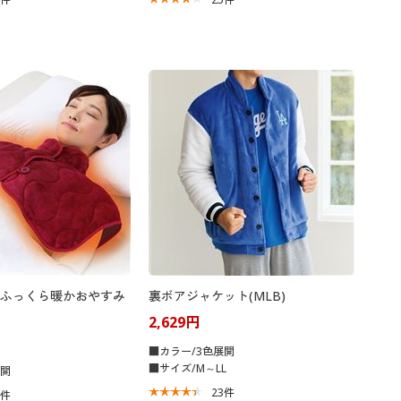
ふっくら暖かおやすみ
裏ボアジャケット(MLB)
2,629円
■カラー/3色展開
■サイズ/M～LL
展開
23
件
4
件