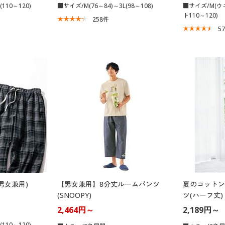
110～120)
■サイズ/M(76～84)～3L(98～108)
■サイズ/M(ウエ
ト110～120)
258
件
5
男女兼用)
【男女兼用】8分丈ルームパンツ
夏のコットン
(SNOOPY)
ツ(ハーフ丈)
2,464円～
2,189円～
110～120)