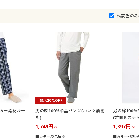
代表色のみ
最大20％OFF
ッカー素材ルー
男の綿100%単品パンツ(パンツ前開
男の綿100
き)
(前開きステテ
1,749円～
1,397円～
■カラー/2色展開
■カラー/6色