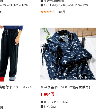
展開
■カラー/2色展開
70)～5L(101～109)
■サイズ/M(76～84)～5L(110～120)
5
件
184
件
F
%裏地付きフリースパン
かぶり甚平(SNOOPY)(男女兼用)
1,804円
■カラー/クリーム系
■サイズ/M
展開