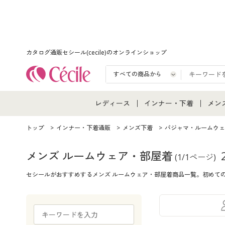
カタログ通販セシール(cecile)のオンラインショップ
レディース
インナー・下着
メン
レディース通販すべて
インナー・下着通販すべ
メン
トップ
インナー・下着通販
メンズ下着
パジャマ・ルームウェ
レディースファッション
女性下着
メン
メンズ ルームウェア・部屋着
(1/1ページ)
セシールがおすすめするメンズ ルームウェア・部屋着商品一覧。初めて
女性下着
メンズ下着
メン
ジュニア・ティーンズ下