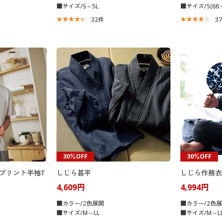
■サイズ/S～5L
■サイズ/S(68～
32
件
3
30％OFF
30％OFF
%プリント半袖T
しじら甚平
しじら作務衣
4,609円
4,994円
■カラー/2色展開
■カラー/2色
■サイズ/M～LL
■サイズ/M～L