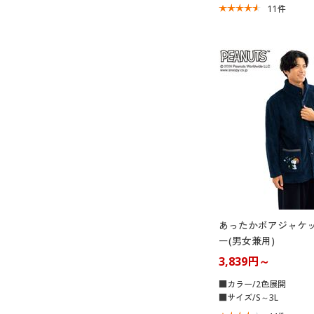
11
件
あったかボアジャケ
ー(男女兼用)
3,839円～
■カラー/2色展開
■サイズ/S～3L