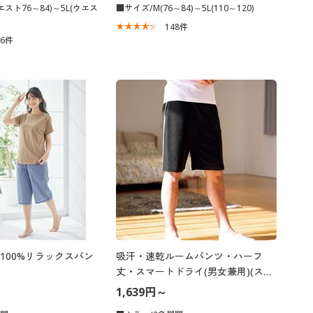
スト76～84)～5L(ウエス
■サイズ/M(76～84)～5L(110～120)
148
件
76
件
100%リラックスパン
吸汗・速乾ルームパンツ・ハーフ
丈・スマートドライ(男女兼用)(スマ
ートドライ+Cool®)
1,639円～