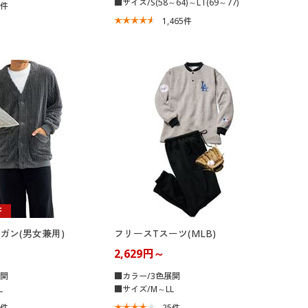
■サイズ/S(58～64)～LT(69～77)
3
件
1,465
件
F
ガン(男女兼用)
フリースTスーツ(MLB)
2,629円～
展開
■カラー/3色展開
L
■サイズ/M～LL
1
件
25
件