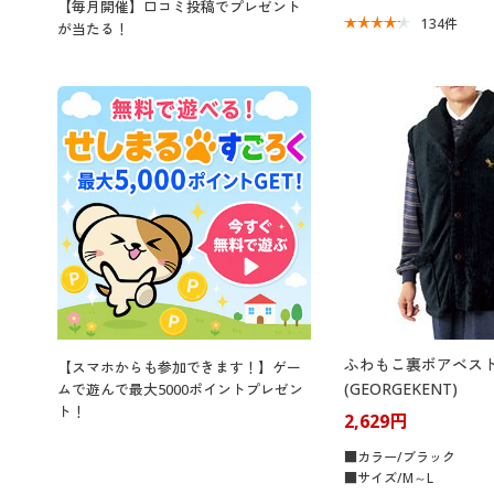
【毎月開催】口コミ投稿でプレゼント
134
件
が当たる！
ふわもこ裏ボアベス
【スマホからも参加できます！】ゲー
(GEORGEKENT)
ムで遊んで最大5000ポイントプレゼン
ト！
2,629円
■カラー/ブラック
■サイズ/M～L