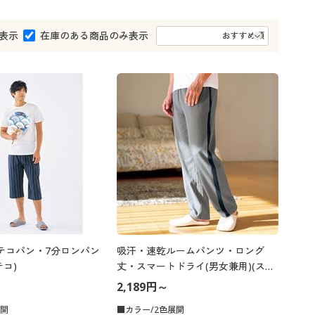
大きいサイズ 事務・制服
表示
在庫のある商品のみ表示
%テコパン・7分ロンパン
吸汗・速乾ルームパンツ・ロング
コ)
丈・スマートドライ(男女兼用)(スマ
ートドライ+Cool®)
2,189円～
展開
■カラー/2色展開