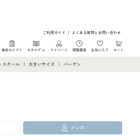
ご利用ガイド
よくある質問とお問い合わせ
商品カテゴリ
カタログ
マイページ
閲覧履歴
お気に入り
カート
カタログ・チラシからのご注文
・スクール
大きいサイズ
バーゲン
デジタルカタログ
て
・スクールすべて
大きいサイズ通販すべて
バーゲンセール
カタログ無料プレゼント
メント
・学生服
大きいサイズ レディース服
シークレットセール
ニア・ティーンズ下着
大きいサイズ レディース下着
大きいサイズ メンズ
メンズ