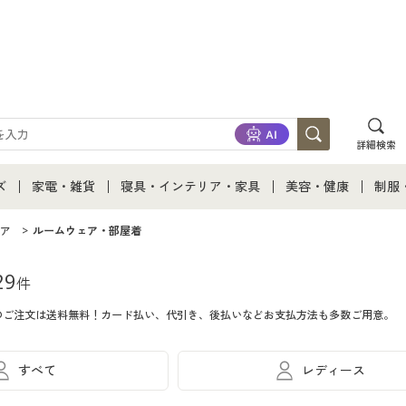
詳細検索
ズ
家電・雑貨
寝具・インテリア・家具
美容・健康
制服
て
ズ通販すべて
家電・雑貨すべて
寝具・インテリア・家具通販すべて
美容・健康通販すべ
制服
ア
ルームウェア・部屋着
ズファッション
家電
家具・収納
美容・健康・サプリ
制服
29
件
のご注文は送料無料！カード払い、代引き、後払いなどお支払方法も多数ご用意。
ズ下着
キッチン・雑貨・日用品
寝具・ベッド
ジュ
着
カーテン・ラグ・ファブリック
すべて
レディース