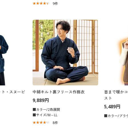
9
件
ット・スヌーピ
中綿キルト裏フリース作務衣
首まで暖かコ
スト
9,889円
5,489円
■カラー/2色展開
■サイズ/M～LL
■カラー/ブラ
8
件