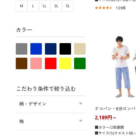
M
L
LL
3L
5L
139
件
カラー
こだわり条件で絞り込む
柄・デザイン
テコパン・8分ロンパ
2,189円～
袖
■カラー/2色展開
■サイズ/S(ウエスト68～