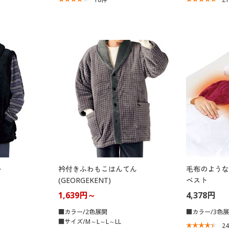
ト
衿付きふわもこはんてん
毛布のような
(GEORGEKENT)
ベスト
1,639円～
4,378円
■カラー/2色展開
■カラー/3色
■サイズ/M～L～L～LL
2