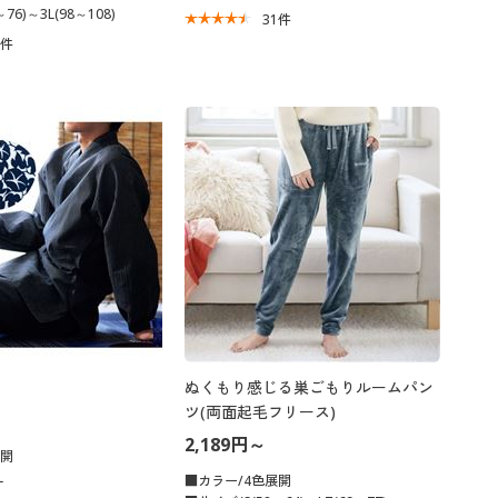
76)～3L(98～108)
31
件
7
件
ぬくもり感じる巣ごもりルームパン
ツ(両面起毛フリース)
2,189円～
展開
L
■カラー/4色展開