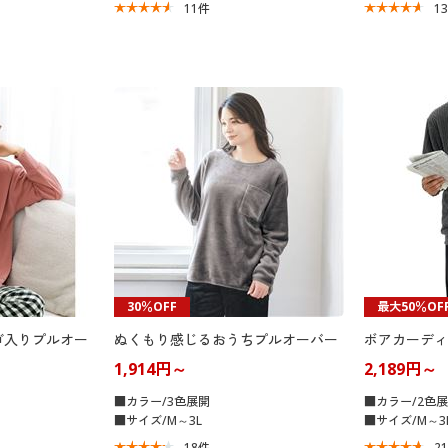
11
件
1
30％OFF
最大50％OF
ゴ入りプルオー
ぬくもり感じるおうちプルオーバー
ボアカーディ
1,914円～
2,189円～
■カラー/3色展開
■カラー/2色
■サイズ/M～3L
■サイズ/M～3
18
件
2