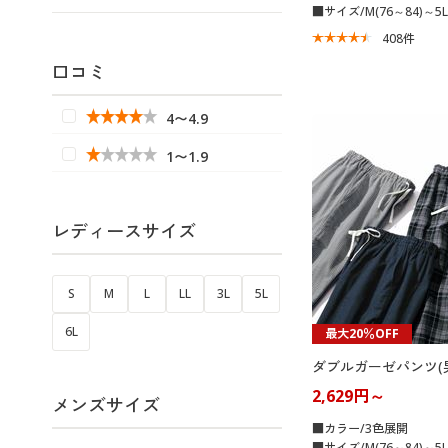
■サイズ/M(76～84)～5L(
408
件
口コミ
4〜4.9
1〜1.9
レディースサイズ
S
M
L
LL
3L
5L
6L
最大20％OFF
ダブルガーゼパンツ(
2,629円～
メンズサイズ
■カラー/3色展開
■サイズ/M(76～84)～5L(