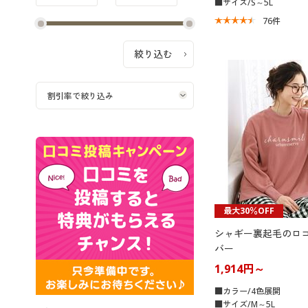
■サイズ/S～5L
76
件
最大30％OFF
シャギー裏起毛のロ
バー
1,914円～
■カラー/4色展開
■サイズ/M～5L