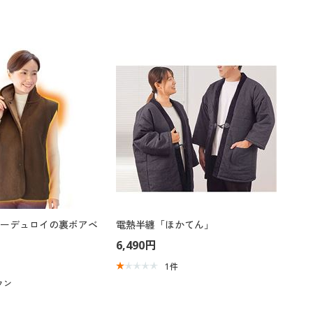
ーデュロイの裏ボアベ
電熱半纏「ほかてん」
6,490円
1
件
ウン