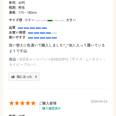
年代:
30代
性別:
男性
身長:
175～180cm
サイズ感
小さい
大きい
品質
お買い得感
使いやすさ
洗い替えに色違いで購入しました^_^気に入って履いている
ようです🤗
商品：
8分丈ルームパンツ(SNOOPY)（サイズ：L / カラー：
ネイビーブルー）
役に立った
0
2026-04-24
ご購入者様
購入確認済み
年代:
30代