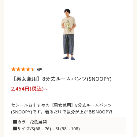
大きいサイズ
制服・スクールすべて
美容・健康・サプリメント
寝具・ベッド
制服・スクール
美容・健康通販すべて
家具・収納
キッチン・雑貨・日用品
バーゲン
大きいサイズ通販すべて
制服・学生服
カーテン・ラグ・ファブリック
大きいサイズ
制服・スクールすべて
美容・健康・サプリメント
寝具・ベッド
詳細検索
バーゲンセール
大きいサイズ レディース服
ジュニア・ティーンズ下着
バーゲン
大きいサイズ通販すべて
制服・学生服
カーテン・ラグ・ファブリック
商品カテゴリ一覧
シークレットセール
大きいサイズ レディース下着
詳細検索
バーゲンセール
大きいサイズ レディース服
ジュニア・ティーンズ下着
カタログ
6件
大きいサイズ メンズ
商品カテゴリ一覧
シークレットセール
大きいサイズ レディース下着
【男女兼用】8分丈ルームパンツ(SNOOPY)
カタログ・チラシからのご注文
2,464円(税込)～
カタログ
大きいサイズ 事務・制服
大きいサイズ メンズ
デジタルカタログ
カタログ・チラシからのご注文
セシールおすすめの【男女兼用】8分丈ルームパンツ
大きいサイズ 事務・制服
(SNOOPY)です。着るだけで気分が上がる!SNOOPY!
カタログ無料プレゼント
デジタルカタログ
■カラー/2色展開
■サイズ/S(68～76)～3L(98～108)
会員メニュー