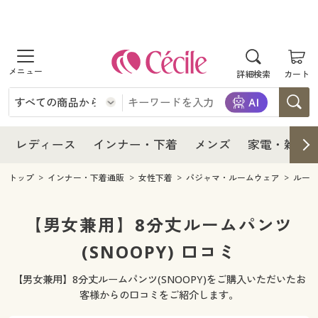
商品を探す
レディース
商品を探す
詳細検索
カート
インナー・下着
レディース通販すべて
レディース
メンズ
インナー・下着通販すべて
レディースファッション
インナー・下着
レディース通販すべて
レディース
インナー・下着
メンズ
家電・雑貨
家電・雑貨
メンズ通販すべて
女性下着
女性下着
メンズ
インナー・下着通販すべて
レディースファッション
トップ
インナー・下着通販
女性下着
パジャマ・ルームウェア
ルー
寝具・インテリア・家具
家電・雑貨すべて
メンズファッション
メンズ下着
家電・雑貨
メンズ通販すべて
女性下着
女性下着
【男女兼用】8分丈ルームパンツ
美容・健康
寝具・インテリア・家具通販すべて
(SNOOPY) 口コミ
家電
メンズ下着
ジュニア・ティーンズ下着
寝具・インテリア・家具
家電・雑貨すべて
メンズファッション
メンズ下着
【男女兼用】8分丈ルームパンツ(SNOOPY)をご購入いただいたお
制服・スクール
美容・健康通販すべて
家具・収納
キッチン・雑貨・日用品
美容・健康
寝具・インテリア・家具通販すべて
家電
メンズ下着
客様からの口コミをご紹介します。
ジュニア・ティーンズ下着