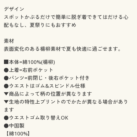
デザイン
スポットかぶるだけで簡単に脱ぎ着できてはだける心
配もなし、夏祭りにもおすすめ
素材
表面変化のある楊柳素材で夏も快適に過ごせます。
■本体=綿100%(楊柳)
●上着=右前ポケット
●パンツ=前閉じ・後右ポケット付き
●ウエストはゴム&スピンドル仕様
▼商品によって柄の位置が異なります
▼生地の特性上プリントのでかたが異なる場合があり
ます
●ウエストゴム取り替えOK
●中国製
【綿100%】