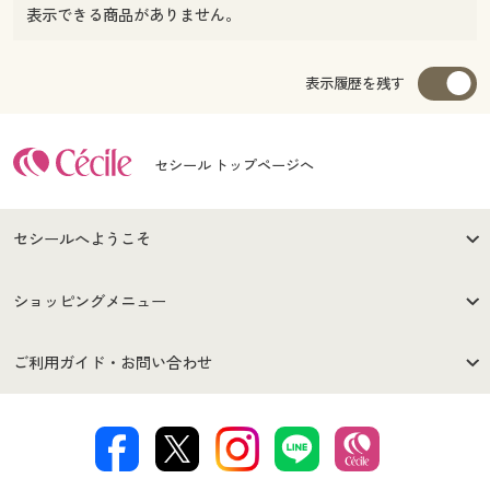
表示できる商品がありません。
表示履歴を残す
セシール トップページへ
セシールへようこそ
はじめての方へ
ご利用環境について
ショッピングメニュー
セシールご利用規約
プライバシーポリシー
商品カテゴリ
バーゲンセール
ご利用ガイド・お問い合わせ
特定商取引法に基づく表示
古物営業法に基づく表示
カタログ・チラシからのご注
デジタルカタログ
ご注文は
お届けは
文
著作権・商標について
会社案内
交換・返品は
お支払は
カタログ無料プレゼント
特集一覧