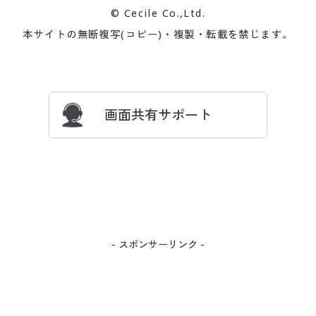
© Cecile Co.,Ltd.
会員登録・お客様情報変更に
お客様番号・パスワードをお
本サイトの無断複写(コピー)・複製・転載を禁じます。
プレゼント＆キャンペーン
サイトマップ
ついて
忘れの場合
サイズガイド
よくある質問とお問い合わせ
画面共有サポート
- スポンサーリンク -