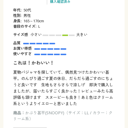
購入確認済み
年代:
50代
性別:
男性
身長:
165～170cm
普段のサイズ:
L
サイズ感
小さい
大きい
品質
お買い得感
使いやすさ
これは！かわいい！
夏物パジャマを探していて、偶然見つけたかわいい甚
平。のんびり過ごす夏の休日、だらだら過ごすのにちょ
うど良いです 生地もさらさらで涼しげ 即決で購入し
ましたが、届いたらすごく良かった！レビューみたら高
評価も頷けます スヌーピーも良き！あと色はクリーム
系というよりイエローと思いました
商品：
かぶり甚平(SNOOPY)（サイズ：LL / カラー：ク
リーム系）