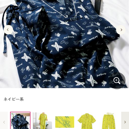
大きいサイズ
制服・スクールすべて
美容・健康・サプリメント
寝具・ベッド
制服・スクール
美容・健康通販すべて
家具・収納
キッチン・雑貨・日用品
バーゲン
大きいサイズ通販すべて
制服・学生服
カーテン・ラグ・ファブリック
大きいサイズ
制服・スクールすべて
美容・健康・サプリメント
寝具・ベッド
詳細検索
バーゲンセール
大きいサイズ レディース服
ジュニア・ティーンズ下着
バーゲン
大きいサイズ通販すべて
制服・学生服
カーテン・ラグ・ファブリック
商品カテゴリ一覧
シークレットセール
大きいサイズ レディース下着
詳細検索
バーゲンセール
大きいサイズ レディース服
ジュニア・ティーンズ下着
カタログ
大きいサイズ メンズ
商品カテゴリ一覧
シークレットセール
大きいサイズ レディース下着
カタログ・チラシからのご注文
カタログ
大きいサイズ 事務・制服
大きいサイズ メンズ
デジタルカタログ
カタログ・チラシからのご注文
ネイビー系
大きいサイズ 事務・制服
カタログ無料プレゼント
デジタルカタログ
会員メニュー