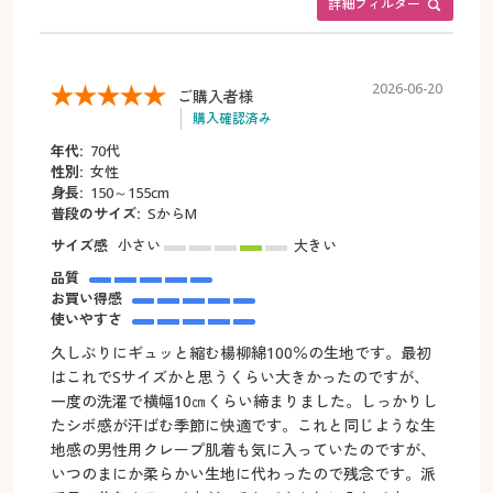
詳細フィルター
2026-06-20
ご購入者様
購入確認済み
年代:
70代
性別:
女性
身長:
150～155cm
普段のサイズ:
SからM
サイズ感
小さい
大きい
品質
お買い得感
使いやすさ
久しぶりにギュッと縮む楊柳綿100％の生地です。最初
はこれでSサイズかと思うくらい大きかったのですが、
一度の洗濯で横幅10㎝くらい締まりました。しっかりし
たシボ感が汗ばむ季節に快適です。これと同じような生
地感の男性用クレープ肌着も気に入っていたのですが、
いつのまにか柔らかい生地に代わったので残念です。派