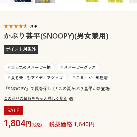
カタログ無料プレゼント
マイページ
会員メニュー
31件
閲覧履歴
マイページ
かぶり甚平(SNOOPY)(男女兼用)
お気に入り
閲覧履歴
ポイント対象外
サポート
お気に入り
大人気のスヌーピー柄
スヌーピーグッズ
#
#
ご利用ガイド
夏を楽しむアイディアグッズ
スヌーピー部屋着
#
#
サポート
「SNOOPY」で夏を楽しく! この夏かぶり甚平が新登場
よくある質問とお問い合わせ
ご利用ガイド
この商品の情報をもっと詳しく見る
SALE
よくある質問とお問い合わせ
1,804
円
税抜価格 1,640円
(税込)