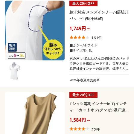
最大20％OFF
制服・スクール
美容・健康通販すべて
家具・収納
キッチン・雑貨・日用品
カテゴリ
脇汗対策 メンズインナー/4層脇汗
パット付(吸汗速乾)
大きいサイズ
制服・スクールすべて
美容・健康・サプリメント
寝具・ベッド
1,749円～
161
件
口コミ
バーゲン
大きいサイズ通販すべて
制服・学生服
カーテン・ラグ・ファブリック
(4〜4.9)
■カラー/ホワイト
■サイズ/S～5L
メンズサイズ
詳細検索
バーゲンセール
大きいサイズ レディース服
ジュニア・ティーンズ下着
S
M
男の汗に!!脇に仕込んだ4層構造のパッド
で汗シミを徹底ガードする、毎年人気の
脇汗対策インナーの決定版。爆汗さんに
商品カテゴリ一覧
シークレットセール
大きいサイズ レディース下着
もおすすめのメンズのための吸汗・速乾
カラー
素材半袖インナー
2026年春夏販売商品
カタログ
大きいサイズ メンズ
最大20％OFF
こだわり条件
柄・デザイン
カタログ・チラシからのご注文
で絞り込む
Tシャツ専用インナーin.T(インテ
大きいサイズ 事務・制服
ィー)カットオフ(グンゼ)(吸汗速
襟・ネック
無地
乾・抗菌防臭)
デジタルカタログ
1,584円～
袖
22
件
Ｖネック