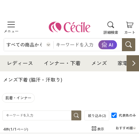
商品を探す
詳細検索
カート
レディース
インナー・下着
レディース通販すべて
レディース
インナー・下着
メンズ
家電・雑
メンズ
インナー・下着通販すべて
レディースファッション
メンズ下着
(脇汗・汗取り)
家電・雑貨
メンズ通販すべて
女性下着
女性下着
肌着・インナー
寝具・インテリア・家具
家電・雑貨すべて
メンズファッション
メンズ下着
代表色のみ
絞り込み(
2
)
美容・健康
寝具・インテリア・家具通販すべて
家電
メンズ下着
ジュニア・ティーンズ下着
4
1
/
1
表示
件(
ページ)
在庫
在庫のある商品のみ表示