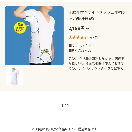
ための汗取り吸汗・速乾素材半袖インナ
年代
レギュラー
ー
汗取り付きサイドメッシュ半袖シ
ャツ(吸汗速乾)
シーズン
30代
40代
2,189円～
価格
春
夏
～
円
絞込
55
件
■カラー/ホワイト
■サイズ/S～5L
秋
男の汗に!『脇汗対策しながら、快適さ
も欲しい!』そんな欲張りさんにおすす
めの、サイドメッシュタイプの登場で
解除する
す。脇部分は吸汗+染み防止の2層構造
の特殊素材で脇の汗を強力キャッチ!帝
閉じる
人デュアルファイン®の、汗を吸うのに
染み出しにくい特殊素材を使用していま
す。
1
/
1
※ 別途記載のない価格はすべて税込価格です。