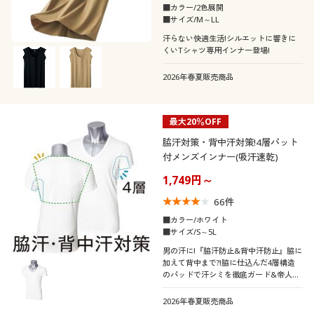
カタログ無料プレゼント
■カラー/2色展開
■サイズ/M～LL
機能・特徴
半袖
会員メニュー
汗らない快適生活!シルエットに響きに
くいTシャツ専用インナー登場!
ウォッシャブル(洗
抗菌防臭
マイページ
える)
2026年春夏販売商品
閲覧履歴
吸汗速乾
消臭
最大20％OFF
脇汗対策・背中汗対策!4層パット
お気に入り
ストレッチ
冷感・涼感
付メンズインナー(吸汗速乾)
1,749円～
サポート
ＵＶカット・紫外線
66
件
脇汗・汗取り
対策
ご利用ガイド
■カラー/ホワイト
■サイズ/S～5L
形態安定
撥水
男の汗に!『脇汗防止&背中汗防止』脇に
よくある質問とお問い合わせ
加えて背中まで?!脇に仕込んだ4層構造
のパッドで汗シミを徹底ガード&帝人デ
ュアルファインの汗を吸うのに染み出し
着用感
にくい特殊素材で背中汗をしっかりガー
2026年春夏販売商品
ド。爆汗さん®にもおすすめのメンズの