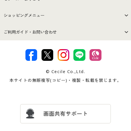
はじめての方へ
ご利用環境について
ショッピングメニュー
セシールご利用規約
プライバシーポリシー
商品カテゴリ
バーゲンセール
ご利用ガイド・お問い合わせ
特定商取引法に基づく表示
古物営業法に基づく表示
カタログ・チラシからのご注
デジタルカタログ
ご注文は
お届けは
文
著作権・商標について
会社案内
交換・返品は
お支払は
カタログ無料プレゼント
特集一覧
© Cecile Co.,Ltd.
会員登録・お客様情報変更に
お客様番号・パスワードをお
本サイトの無断複写(コピー)・複製・転載を禁じます。
プレゼント＆キャンペーン
サイトマップ
ついて
忘れの場合
サイズガイド
よくある質問とお問い合わせ
画面共有サポート