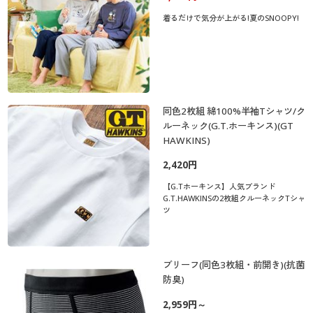
着るだけで気分が上がる!夏のSNOOPY!
同色2枚組 綿100%半袖Tシャツ/ク
ルーネック(G.T.ホーキンス)(GT
HAWKINS)
2,420円
【G.Tホーキンス】人気ブランド
G.T.HAWKINSの2枚組クルーネックTシャ
ツ
ブリーフ(同色3枚組・前開き)(抗菌
防臭)
2,959円～