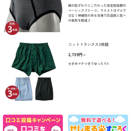
綿の肌ざわりにこだわった安定感抜群の
ベーシックブリーフ。ウエストはゴムで
はなく伸縮性のある生地で圧迫感と肌へ
の負担を軽減♪
ニットトランクス3枚組
2,739円～
大きめマチつきでゆったり!!