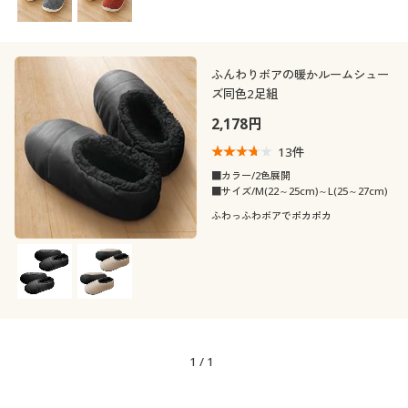
ふんわりボアの暖かルームシュー
ズ同色2足組
2,178円
13
件
■カラー/2色展開
■サイズ/M(22～25cm)～L(25～27cm)
ふわっふわボアでポカポカ
1
/
1