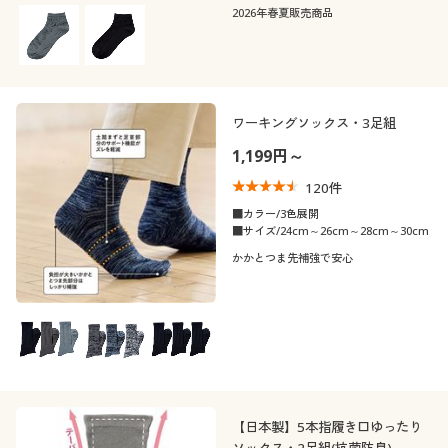
2026年春夏販売商品
ワーキングソックス・3足組
1,199円～
120
件
■カラー/3色展開
■サイズ/24cm～26cm～28cm～30cm
かかとつま先補強で安心
【日本製】5本指履き口ゆったり
ソックス・2足組(抗菌防臭)