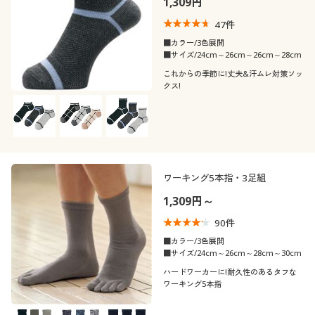
1,309円
カタログ無料プレゼント
カラー
47
件
会員メニュー
■カラー/3色展開
■サイズ/24cm～26cm～26cm～28cm
マイページ
これからの季節に!丈夫&汗ムレ対策ソッ
クス!
閲覧履歴
こだわり条件
柄・デザイン
お気に入り
で絞り込む
ワーキング5本指・3足組
素材
サポート
無地
1,309円～
機能・特徴
ご利用ガイド
ナイロン
レザー
90
件
■カラー/3色展開
シーン
ウォッシャブル(洗
■サイズ/24cm～26cm～28cm～30cm
よくある質問とお問い合わせ
抗菌防臭
ウール
リネン・麻
える)
ハードワーカーに!耐久性のあるタフな
テイスト
ワーキング5本指
スクール
オフィス
コットン・綿100
スエード
消臭
ストレッチ