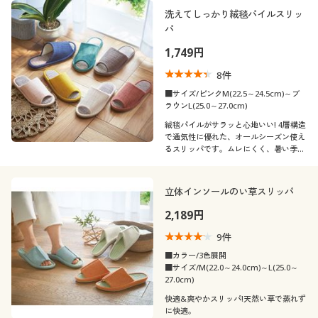
洗えてしっかり絨毯パイルスリッ
パ
1,749円
8
件
■サイズ/ピンクM(22.5～24.5cm)～ブ
ラウンL(25.0～27.0cm)
絨毯パイルがサラッと心地いい! 4層構造
で通気性に優れた、オールシーズン使え
るスリッパです。ムレにくく、暑い季節
にもぴったり。
立体インソールのい草スリッパ
2,189円
9
件
■カラー/3色展開
■サイズ/M(22.0～24.0cm)～L(25.0～
27.0cm)
快適&爽やかスリッパ!天然い草で蒸れず
に快適。