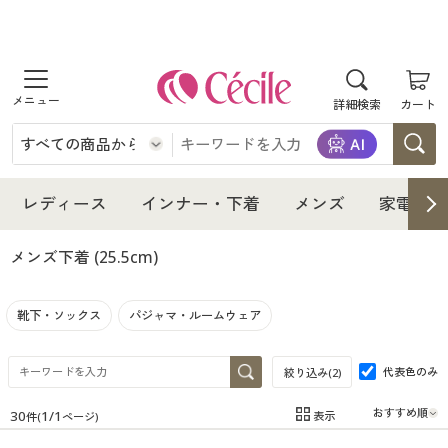
商品を探す
詳細検索
カート
レディース
インナー・下着
レディース通販すべて
レディース
インナー・下着
メンズ
家電・雑
メンズ
インナー・下着通販すべて
レディースファッション
メンズ下着
(25.5cm)
家電・雑貨
メンズ通販すべて
女性下着
女性下着
靴下・ソックス
パジャマ・ルームウェア
寝具・インテリア・家具
家電・雑貨すべて
メンズファッション
メンズ下着
代表色のみ
絞り込み(
2
)
美容・健康
寝具・インテリア・家具通販すべて
家電
メンズ下着
ジュニア・ティーンズ下着
30
1
/
1
表示
件(
ページ)
在庫
在庫のある商品のみ表示