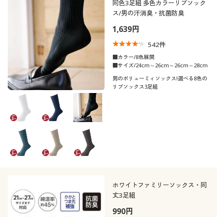
同色3足組 多色カラーリブソック
ス/男の汗消臭・抗菌防臭
1,639円
542
件
■カラー/8色展開
■サイズ/24cm～26cm～26cm～28cm
男のボリューミィソックス!選べる8色の
リブソックス3足組
ホワイトファミリーソックス・同
丈3足組
990円