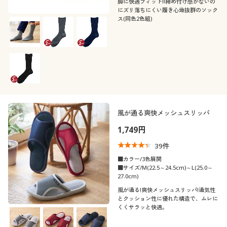
脚に快適フィット!!締め付け感がないの
にズリ落ちにくい履き心地抜群のソック
ス(同色2色組)
風が通る爽快メッシュスリッパ
1,749円
39
件
■カラー/3色展開
■サイズ/M(22.5～24.5cm)～L(25.0～
27.0cm)
風が通る!爽快メッシュスリッパ!通気性
とクッション性に優れた構造で、ムレに
くくサラッと快適。