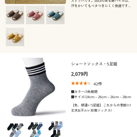
スリッパです。凹凸のある麻パイルは、
汗をかいてもベタつきにくく快適です♪
足裏をほどよく刺激して、クセになる履
き心地です。
ショートソックス・5足組
2,079円
42
件
■カラー/3色展開
■サイズ/24cm～26cm～26cm～28cm
【色、柄違い5足組】これからの季節に!
丈夫&汗ムレ対策ソックス!