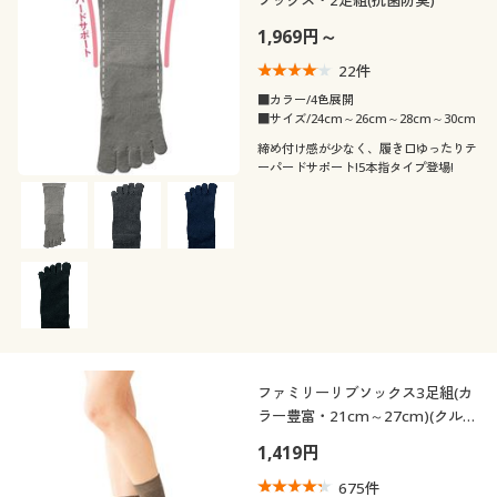
1,969円～
22
件
■カラー/4色展開
■サイズ/24cm～26cm～28cm～30cm
締め付け感が少なく、履き口ゆったりテ
ーパードサポート!5本指タイプ登場!
ファミリーリブソックス3足組(カ
ラー豊富・21cm～27cm)(クルー
丈)
1,419円
675
件