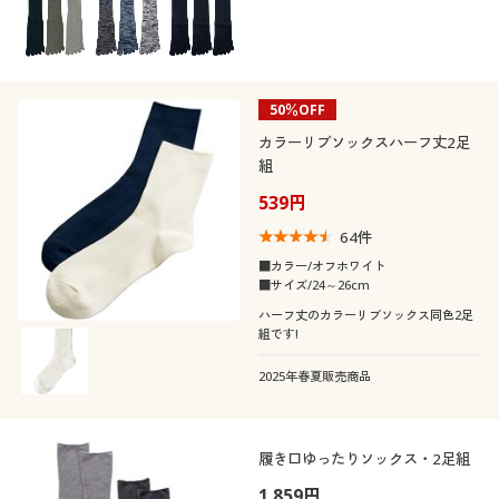
着用感
カジュアル
フェミニン
スポーツ
吸汗速乾
年代
レギュラー
ゆったり
50％OFF
シーズン
10代
20代
カラーリブソックスハーフ丈2足
組
価格
春
夏
～
円
絞込
30代
40代
539円
64
件
秋
冬
50代
■カラー/オフホワイト
■サイズ/24～26cm
解除する
ハーフ丈のカラーリブソックス同色2足
組です!
閉じる
2025年春夏販売商品
履き口ゆったりソックス・2足組
1,859円