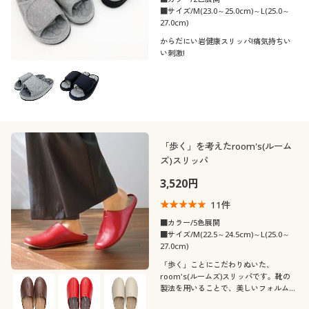
■サイズ/M(23.0～25.0cm)～L(25.0～
27.0cm)
からだにい岩健康スリッパ!痛気持ちい
い刺激!
「歩く」を考えたroom's(ルーム
ズ)スリッパ
3,520円
11
件
■カラー/5色展開
■サイズ/M(22.5～24.5cm)～L(25.0～
27.0cm)
「歩く」ことにこだわりぬいた、
room's(ルームズ)スリッパです。靴の
製法を用いることで、美しいフォルムと
歩きやすく疲れにくい履き心地を実現し