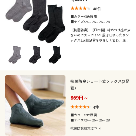
48
件
■カラー/3色展開
■サイズ/24～26～26～28
【抗菌防臭】【日本製】締めつけ感が少
ないのにズレにくい! 履き口ゆったりソ
ックス2足組足首をやさしく包む、温か
く疲れない履き心地
抗菌防臭ショート丈ソックス(2足
組)
869円～
4
件
■カラー/2色展開
■サイズ/24～26～26～28
抗菌防臭対策はコレ!