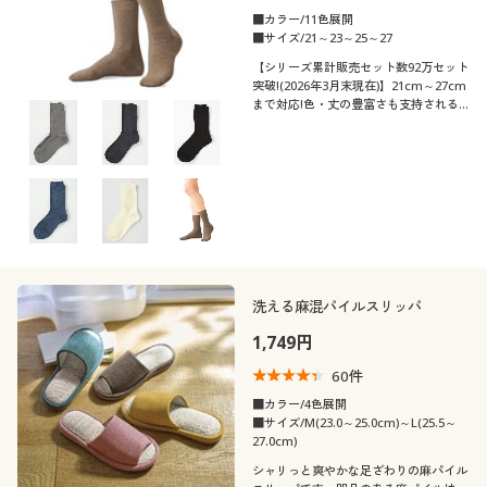
■カラー/11色展開
■サイズ/21～23～25～27
【シリーズ累計販売セット数92万セット
突破!(2026年3月末現在)】21cm～27cm
まで対応!色・丈の豊富さも支持される
ロングセラー。全11色のクルー丈リブソ
ックス・同色3足組
洗える麻混パイルスリッパ
1,749円
60
件
■カラー/4色展開
■サイズ/M(23.0～25.0cm)～L(25.5～
27.0cm)
シャリっと爽やかな足ざわりの麻パイル