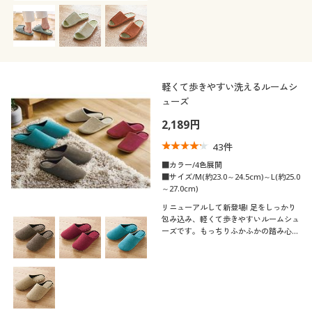
軽くて歩きやすい洗えるルームシ
ューズ
2,189円
43
件
■カラー/4色展開
■サイズ/M(約23.0～24.5cm)～L(約25.0
～27.0cm)
リニューアルして新登場! 足をしっかり
包み込み、軽くて歩きやすいルームシュ
ーズです。もっちりふかふかの踏み心地
が気持ちいい♪ 洗濯機で丸洗いできる
ので、いつも清潔に使えます。