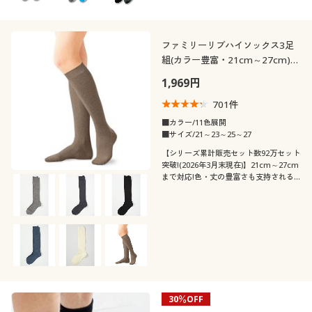
ファミリーリブハイソックス3足
組(カラー豊富・21cm～27cm)
(ハイソックス)
1,969円
701
件
■カラー/11色展開
■サイズ/21～23～25～27
【シリーズ累計販売セット数92万セット
突破!(2026年3月末現在)】21cm～27cm
まで対応!色・丈の豊富さも支持される
ロングセラー。全11色のリブハイソック
ス・3足組
30％OFF