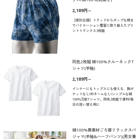
2,189円～
【家計応援】トラッドからポップな柄ま
でバリエーション豊富に取り揃えたプリ
ントトランクス3枚組
同色2枚組 綿100%クルーネックT
シャツ(半袖)
2,189円～
インナーにもトップスにも使える、胸ポ
ケットなし!衿ネームなし!シンプルな綿
100%万能Tシャツ。同色2枚組で便利!毎
日の洗い替え用に
綿100%異素材ごろ寝リラックスパ
ジャマ(半袖&ハーフパンツ)(男女兼