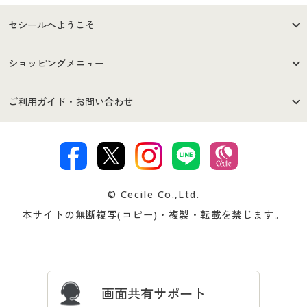
セシールへようこそ
はじめての方へ
ご利用環境について
ショッピングメニュー
セシールご利用規約
プライバシーポリシー
商品カテゴリ
バーゲンセール
ご利用ガイド・お問い合わせ
特定商取引法に基づく表示
古物営業法に基づく表示
カタログ・チラシからのご注
デジタルカタログ
ご注文は
お届けは
文
著作権・商標について
会社案内
交換・返品は
お支払は
カタログ無料プレゼント
特集一覧
© Cecile Co.,Ltd.
会員登録・お客様情報変更に
お客様番号・パスワードをお
本サイトの無断複写(コピー)・複製・転載を禁じます。
プレゼント＆キャンペーン
サイトマップ
ついて
忘れの場合
サイズガイド
よくある質問とお問い合わせ
画面共有サポート