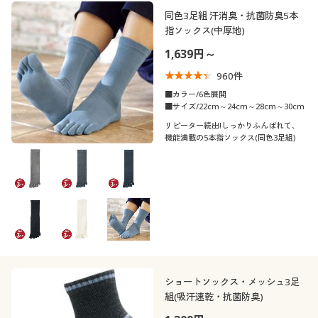
制服・スクール
美容・健康通販すべて
家具・収納
同色3足組 汗消臭・抗菌防臭5本
キッチン・雑貨・日用品
カテゴリ
指ソックス(中厚地)
1,639円～
大きいサイズ
制服・スクールすべて
美容・健康・サプリメント
寝具・ベッド
960
件
口コミ
バーゲン
大きいサイズ通販すべて
制服・学生服
■カラー/6色展開
カーテン・ラグ・ファブリック
(5)
■サイズ/22cm～24cm～28cm～30cm
リピーター続出!しっかりふんばれて、
(4〜4.9)
詳細検索
バーゲンセール
大きいサイズ レディース服
ジュニア・ティーンズ下着
機能満載の5本指ソックス(同色3足組)
(3〜3.9)
商品カテゴリ一覧
シークレットセール
大きいサイズ レディース下着
靴・靴下サイ
21
21.5
22
22.5
23
23.5
ズ
カタログ
大きいサイズ メンズ
24
24.5
25
25.5
26
26.5
カタログ・チラシからのご注文
大きいサイズ 事務・制服
27
27.5
28
28.5
29
29.5
デジタルカタログ
ショートソックス・メッシュ3足
組(吸汗速乾・抗菌防臭)
30