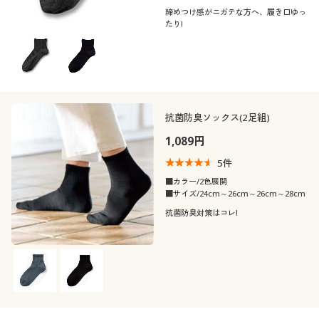
締めつけ感がニガテな方へ、履き口ゆっ
たり!
抗菌防臭ソックス(2足組)
1,089円
5
件
■カラー/2色展開
■サイズ/24cm～26cm～26cm～28cm
抗菌防臭対策はコレ!