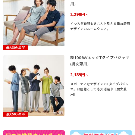
用)
2,299円～
くつろぎ時間もきちんと見える重ね着風
デザインのルームウェア。
最大30％OFF
綿100%VネックTタイプパジャマ
(男女兼用)
2,189円～
スポーティなデザインのTタイプパジャ
マ。部屋着としても大活躍♪【男女兼
用】
最大50％OFF