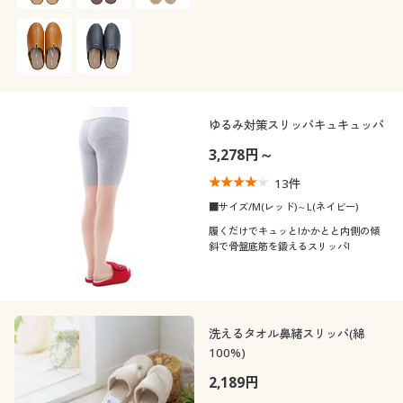
ました。
ゆるみ対策スリッパキュキュッパ
3,278円～
13
件
■サイズ/M(レッド)～L(ネイビー)
履くだけでキュッと!かかとと内側の傾
斜で骨盤底筋を鍛えるスリッパ!
洗えるタオル鼻緒スリッパ(綿
100%)
2,189円