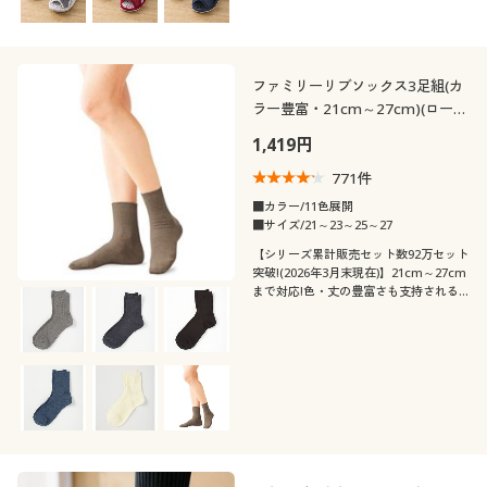
ファミリーリブソックス3足組(カ
ラー豊富・21cm～27cm)(ローク
ルー丈)
1,419円
771
件
■カラー/11色展開
■サイズ/21～23～25～27
【シリーズ累計販売セット数92万セット
突破!(2026年3月末現在)】21cm～27cm
まで対応!色・丈の豊富さも支持される
ロングセラー。全11色のロークルー丈リ
ブソックス・同色3足組