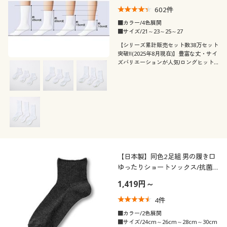
602
件
■カラー/4色展開
■サイズ/21～23～25～27
【シリーズ累計販売セット数38万セット
突破!!(2025年8月現在)】豊富な丈・サイ
ズバリエーションが人気!ロングヒット
のホワイトリブソックス同丈3足組
【日本製】同色2足組 男の履き口
ゆったりショートソックス/抗菌
防臭
1,419円～
4
件
■カラー/2色展開
■サイズ/24cm～26cm～28cm～30cm