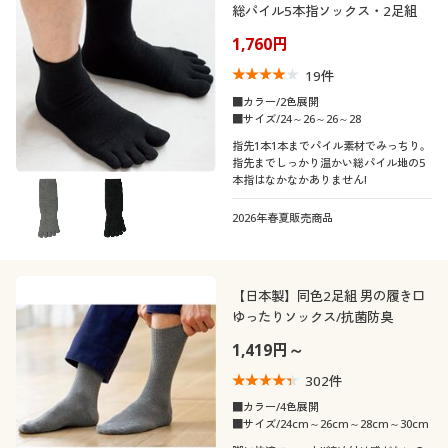
総パイル5本指ソックス・2足組
1,760円
19
件
■カラー/2色展開
■サイズ/24～26～26～28
指先1本1本までパイル素材でみっちり。
指先までしっかり温かい総パイル地の5
本指はなかなかありません!
2026年春夏販売商品
【日本製】同色2足組 男の履き口
ゆったりソックス/抗菌防臭
1,419円～
302
件
■カラー/4色展開
■サイズ/24cm～26cm～28cm～30cm