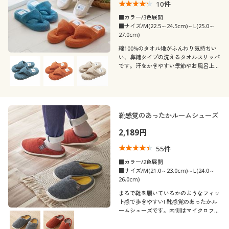
10
件
■カラー/3色展開
■サイズ/M(22.5～24.5cm)～L(25.0～
27.0cm)
綿100%のタオル地がふんわり気持ちい
い、鼻緒タイプの洗えるタオルスリッパ
です。汗をかきやすい季節やお風呂上が
りにおすすめ。お家で気軽にお洗濯でき
ます。
靴感覚のあったかルームシューズ
2,189円
55
件
■カラー/2色展開
■サイズ/M(21.0～23.0cm)～L(24.0～
26.0cm)
まるで靴を履いているかのようなフィッ
ト感で歩きやすい! 靴感覚のあったかル
ームシューズです。内側はマイクロファ
イバー素材でぬくぬく気持ちいい♪