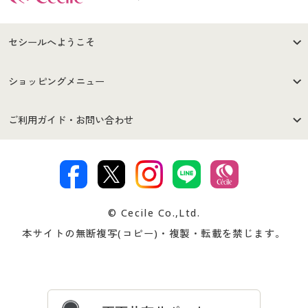
セシールへようこそ
はじめての方へ
ご利用環境について
ショッピングメニュー
セシールご利用規約
プライバシーポリシー
商品カテゴリ
バーゲンセール
ご利用ガイド・お問い合わせ
特定商取引法に基づく表示
古物営業法に基づく表示
カタログ・チラシからのご注
デジタルカタログ
ご注文は
お届けは
文
著作権・商標について
会社案内
交換・返品は
お支払は
カタログ無料プレゼント
特集一覧
© Cecile Co.,Ltd.
会員登録・お客様情報変更に
お客様番号・パスワードをお
本サイトの無断複写(コピー)・複製・転載を禁じます。
プレゼント＆キャンペーン
サイトマップ
ついて
忘れの場合
サイズガイド
よくある質問とお問い合わせ