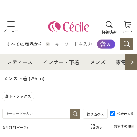
商品を探す
詳細検索
カート
レディース
インナー・下着
レディース通販すべて
レディース
インナー・下着
メンズ
家電・雑
メンズ
インナー・下着通販すべて
レディースファッション
メンズ下着
(29cm)
家電・雑貨
メンズ通販すべて
女性下着
女性下着
靴下・ソックス
寝具・インテリア・家具
家電・雑貨すべて
メンズファッション
メンズ下着
代表色のみ
絞り込み(
2
)
美容・健康
寝具・インテリア・家具通販すべて
家電
メンズ下着
ジュニア・ティーンズ下着
5
1
/
1
表示
件(
ページ)
在庫
在庫のある商品のみ表示