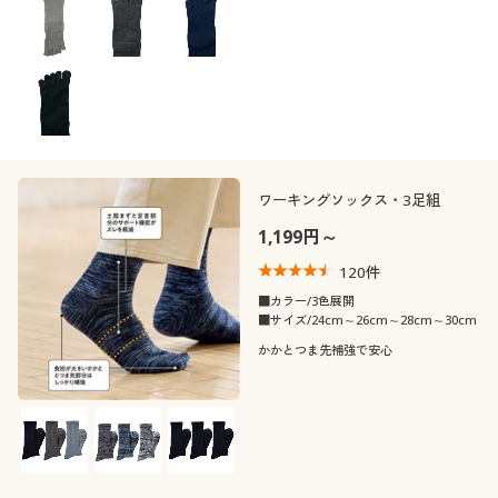
閉じる
ワーキングソックス・3足組
1,199円～
120
件
■カラー/3色展開
■サイズ/24cm～26cm～28cm～30cm
かかとつま先補強で安心