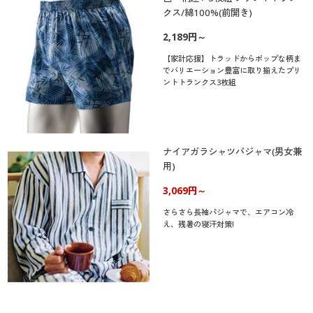
クス/綿100%(前開き)
2,189円～
【家計応援】トラッドからポップな柄ま
でバリエーション豊富に取り揃えたプリ
ントトランクス3枚組
ナイアガラシャツパジャマ(男女兼
用)
3,069円～
さらさら長袖パジャマで、エアコン冷
え、残暑の寝汗対策!