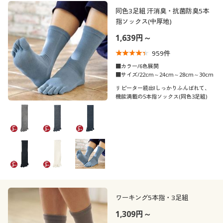
制服・スクール
美容・健康通販すべて
家具・収納
同色3足組 汗消臭・抗菌防臭5本
キッチン・雑貨・日用品
カテゴリ
指ソックス(中厚地)
1,639円～
大きいサイズ
制服・スクールすべて
美容・健康・サプリメント
寝具・ベッド
959
件
口コミ
バーゲン
大きいサイズ通販すべて
制服・学生服
■カラー/6色展開
カーテン・ラグ・ファブリック
(4〜4.9)
■サイズ/22cm～24cm～28cm～30cm
リピーター続出!しっかりふんばれて、
靴・靴下サイ
詳細検索
バーゲンセール
大きいサイズ レディース服
ジュニア・ティーンズ下着
21
21.5
22
22.5
23
23.5
機能満載の5本指ソックス(同色3足組)
ズ
商品カテゴリ一覧
24
24.5
25
25.5
26
26.5
シークレットセール
大きいサイズ レディース下着
カタログ
27
27.5
28
28.5
29
29.5
大きいサイズ メンズ
カタログ・チラシからのご注文
30
大きいサイズ 事務・制服
デジタルカタログ
ワーキング5本指・3足組
カラー
1,309円～