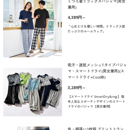
くつろ着リラックスパジャマ(男女
兼用)
4,389円～
「心ほどける優しい時間」リラックス感
たっぷりのルームウェア。
吸汗・速乾メッシュTタイプパジャ
マ・スマートドライ(男女兼用)(ス
マートドライ+Cool®)
3,289円～
【スマートドライ SmartDry&reg;】毎
年人気なスポーティデザインのスマート
ドライのパジャマ【男女兼用】
色・柄違い3枚組 プリントトラン