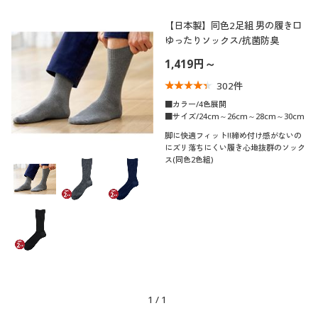
【日本製】同色2足組 男の履き口
ゆったりソックス/抗菌防臭
1,419円～
302
件
■カラー/4色展開
■サイズ/24cm～26cm～28cm～30cm
脚に快適フィット!!締め付け感がないの
にズリ落ちにくい履き心地抜群のソック
ス(同色2色組)
1
/
1