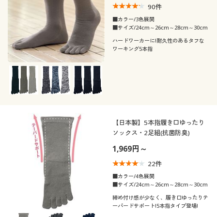
カタログ無料プレゼント
90
件
こだわり条件
柄・デザイン
で絞り込む
■カラー/3色展開
会員メニュー
■サイズ/24cm～26cm～28cm～30cm
素材
無地
ハードワーカーに!耐久性のあるタフな
マイページ
ワーキング5本指
機能・特徴
ナイロン
レザー
閲覧履歴
着用感
抗菌防臭
ストレッチ
お気に入り
年代
ゆったり
レギュラー
ウォッシャブル(洗
消臭
【日本製】5本指履き口ゆったり
える)
サポート
ソックス・2足組(抗菌防臭)
シーズン
30代
40代
1,969円～
ご利用ガイド
価格
春
夏
～
円
絞込
22
件
よくある質問とお問い合わせ
■カラー/4色展開
■サイズ/24cm～26cm～28cm～30cm
秋
締め付け感が少なく、履き口ゆったりテ
ーパードサポート!5本指タイプ登場!
解除する