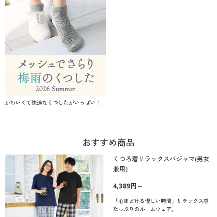
価格
春
夏
～
円
絞込
50代
60代
秋
冬
解除する
閉じる
かわいくて快適なくつしたがいっぱい！
おすすめ商品
くつろ着リラックスパジャマ(男女
兼用)
4,389円～
「心ほどける優しい時間」リラックス感
たっぷりのルームウェア。