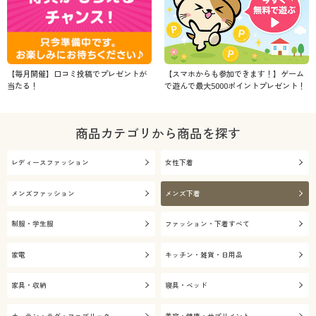
【毎月開催】口コミ投稿でプレゼントが
【スマホからも参加できます！】ゲーム
当たる！
で遊んで最大5000ポイントプレゼント！
商品カテゴリから商品を探す
レディースファッション
女性下着
メンズファッション
メンズ下着
制服・学生服
ファッション・下着すべて
家電
キッチン・雑貨・日用品
家具・収納
寝具・ベッド