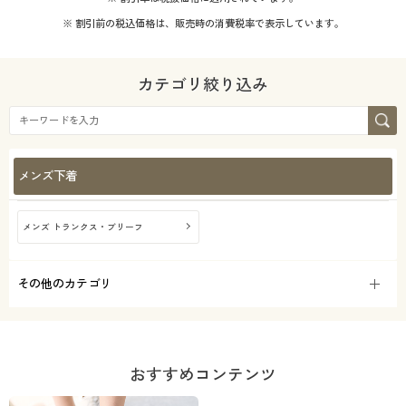
カタログ無料プレゼント
える)
※ 割引前の税込価格は、販売時の消費税率で表示しています。
会員メニュー
吸汗速乾
消臭
カテゴリ絞り込み
マイページ
ストレッチ
冷感・涼感
閲覧履歴
ＵＶカット・紫外線
脇汗・汗取り
メンズ下着
対策
お気に入り
メンズ トランクス・ブリーフ
サポート
形態安定
撥水
ご利用ガイド
その他のカテゴリ
テイスト
よくある質問とお問い合わせ
年代
シック
おすすめコンテンツ
シーズン
30代
40代