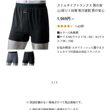
制服・スクール
美容・健康通販すべて
家具・収納
スリムタイプトランクス 男の安
キッチン・雑貨・日用品
カテゴリ
心/尿ジミ対策 吸汗速乾 男の安心
1,969円～
大きいサイズ
制服・スクールすべて
美容・健康・サプリメント
寝具・ベッド
143
件
口コミ
バーゲン
大きいサイズ通販すべて
制服・学生服
■カラー/2色展開
カーテン・ラグ・ファブリック
(4〜4.9)
■サイズ/M(ウエスト76～84)～3L(ウエ
スト98～108)
メンズサイズ
詳細検索
バーゲンセール
大きいサイズ レディース服
ジュニア・ティーンズ下着
M
L
LL
3L
お悩み解消! スタイリッシュに履けるス
リムタイプの尿染み対応トランクス
商品カテゴリ一覧
シークレットセール
大きいサイズ レディース下着
カラー
カタログ
大きいサイズ メンズ
こだわり条件
柄・デザイン
1
/
1
カタログ・チラシからのご注文
で絞り込む
大きいサイズ 事務・制服
機能・特徴
無地
デジタルカタログ
※ 別途記載のない価格はすべて税込価格です。
ウォッシャブル(洗
抗菌防臭
※ 割引率は税抜価格に適用されています。