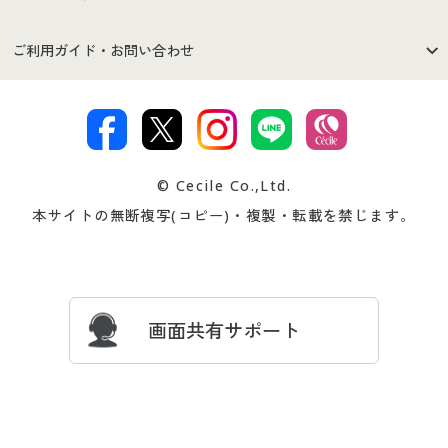
セシールご利用規約
プライバシーポリシー
商品カテゴリ
バーゲンセール
ご利用ガイド・お問い合わせ
特定商取引法に基づく表示
古物営業法に基づく表示
カタログ・チラシからのご注
デジタルカタログ
ご注文は
お届けは
文
著作権・商標について
会社案内
交換・返品は
お支払は
カタログ無料プレゼント
特集一覧
© Cecile Co.,Ltd.
会員登録・お客様情報変更に
お客様番号・パスワードをお
本サイトの無断複写(コピー)・複製・転載を禁じます。
プレゼント＆キャンペーン
サイトマップ
ついて
忘れの場合
サイズガイド
よくある質問とお問い合わせ
画面共有サポート