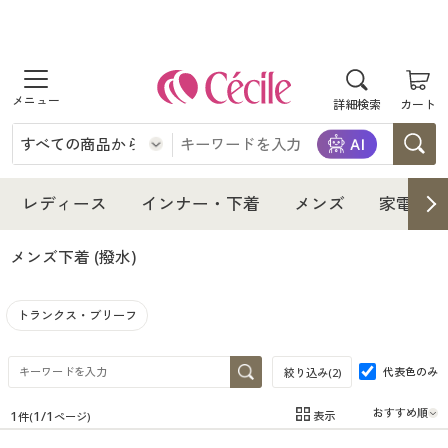
商品を探す
詳細検索
カート
レディース
インナー・下着
レディース通販すべて
レディース
インナー・下着
メンズ
家電・雑
メンズ
インナー・下着通販すべて
レディースファッション
メンズ下着
(撥水)
家電・雑貨
メンズ通販すべて
女性下着
女性下着
トランクス・ブリーフ
寝具・インテリア・家具
家電・雑貨すべて
メンズファッション
メンズ下着
代表色のみ
絞り込み(
2
)
美容・健康
寝具・インテリア・家具通販すべて
家電
メンズ下着
ジュニア・ティーンズ下着
1
1
/
1
表示
件(
ページ)
在庫
在庫のある商品のみ表示