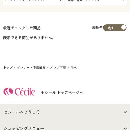
カーテン・ラグ・ファブリック
美容・健康・サプリメント
履歴を
最近チェックした商品
表示できる商品がありません。
トップ
インナー・下着通販
メンズ下着
撥水
セシール トップページへ
セシールへようこそ
はじめての方へ
ご利用環境について
ショッピングメニュー