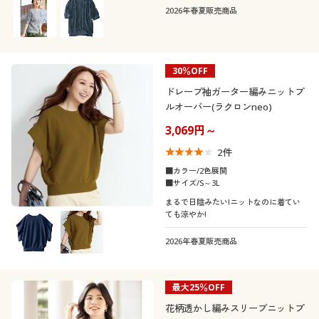
カタログ無料プレゼント
2026年春夏販売商品
会員メニュー
マイページ
30％OFF
こだわり条件
柄・デザイン
で絞り込む
ドレープ袖ガーター編みニットプ
ルオーバー(ラクロンneo)
閲覧履歴
襟・ネック
無地
スリット
3,069円～
お気に入り
2
件
袖
ハイネック
Ｖネック
ボーダー
チェック
■カラー/2色展開
■サイズ/S～3L
サポート
素材
長袖
フレンチスリーブ
クルーネック・丸首
ボートネック
まるで日陰みたい!ニットなのに着てい
ビジュー
総柄
ても涼やか!
ご利用ガイド
機能・特徴
ナイロン
コットン・綿100
パフスリーブ
ラグランスリーブ
2026年春夏販売商品
Ｕネック
タートルネック
花柄
迷彩・カモフラ柄
よくある質問とお問い合わせ
ウォッシャブル(洗
冷感・涼感
リネン・麻
ウール
える)
七分袖
ドルマンスリーブ
最大25％OFF
刺繍
リボン
花柄透かし編みスリーブニットプ
レース
シルク
ＵＶカット・紫外線