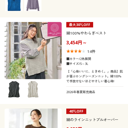
最大30％OFF
綿100%やわらぎベスト
3,454円～
14
件
■カラー/2色展開
■サイズ/S～3L
【「心地いいに、ときめく。」商品】肌
が喜ぶロングシーズンニット。綿100%
で手放せないほどやさしい着心地!
2026年春夏販売商品
40％OFF
綿のラインニットプルオーバー