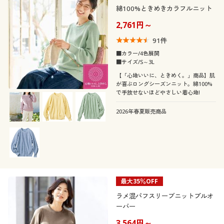
綿100%ときめきカラフルニット
2,761円～
91
件
■カラー/4色展開
■サイズ/S～3L
【「心地いいに、ときめく。」商品】肌
が喜ぶロングシーズンニット。綿100%
で手放せないほどやさしい着心地!
2026年春夏販売商品
最大35％OFF
ラメ混パフスリーブニットプルオ
ーバー
3,564円～