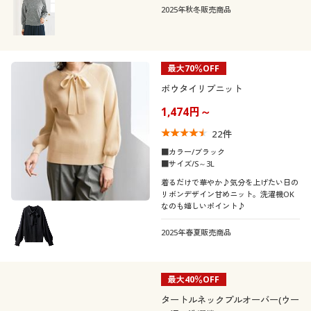
2025年秋冬販売商品
最大70％OFF
ボウタイリブニット
1,474円～
22
件
■カラー/ブラック
■サイズ/S～3L
着るだけで華やか♪気分を上げたい日の
リボンデザイン甘めニット。洗濯機OK
なのも嬉しいポイント♪
2025年春夏販売商品
最大40％OFF
タートルネックプルオーバー(ウー