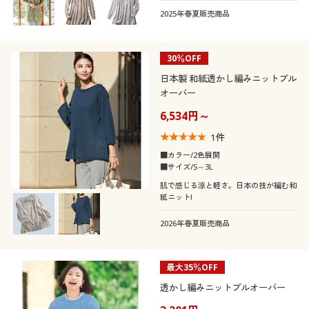
2025年春夏販売商品
30％OFF
日本製 和紙透かし編みニットプル
オーバー
6,534円～
1
件
■カラー/2色展開
■サイズ/S～3L
肌で感じる涼と軽さ。日本の技が編む和
紙ニット!
2026年春夏販売商品
最大35％OFF
透かし編みニットプルオーバー