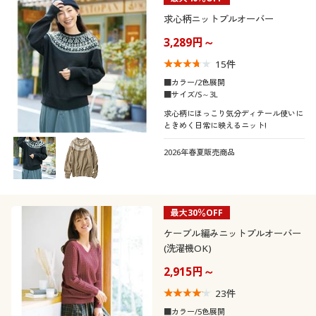
求心柄ニットプルオーバー
3,289円～
15
件
■カラー/2色展開
■サイズ/S～3L
求心柄にほっこり気分ディテール使いに
ときめく日常に映えるニット!
2026年春夏販売商品
最大30％OFF
ケーブル編みニットプルオーバー
(洗濯機OK)
2,915円～
23
件
■カラー/5色展開