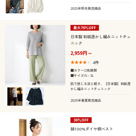
2025年秋冬販売商品
最大70％OFF
日本製 和紙透かし編みニットチュ
ニック
2,959円～
4
件
■カラー/2色展開
■サイズ/S～3L
肌で感じる涼と軽さ、【日本製】和紙透
かし編みニットチュニック
2025年春夏販売商品
30％OFF
綿100%ダイヤ柄ベスト