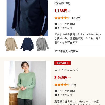
(洗濯機OK)
1,188円～
107
件
■カラー/3色展開
■サイズ/S～3L
アクリル糸を使用したふんわりやわらか
な肌ざわり。洗濯機で洗えるのも、毎日
着たくなる理由です
2025年春夏販売商品
40％OFF
ニットチュニック
3,949円～
8
件
■カラー/3色展開
■サイズ/S～3L
洗濯機で洗えるニット!クリーニング店