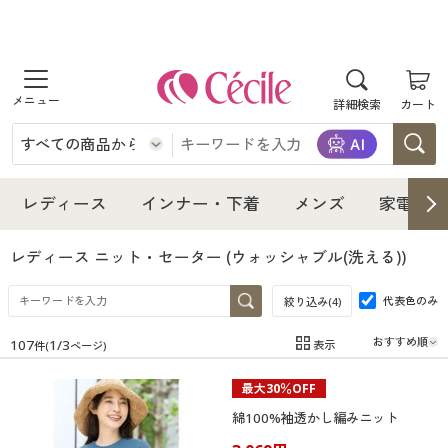
商品を探す
詳細検索
カート
レディース
インナー・下着
レディース通販すべて
レディース
インナー・下着
メンズ
家電・雑
メンズ
インナー・下着通販すべて
レディースファッション
レディース ニット・セーター
(ウォッシャブル(洗える))
家電・雑貨
代表色のみ
メンズ通販すべて
女性下着
絞り込み(
4
)
女性下着
107
1
/
3
表示
件(
ページ)
寝具・インテリア・家具
家電・雑貨すべて
メンズファッション
メンズ下着
在庫
在庫のある商品のみ表示
最大30％OFF
カテゴリ
美容・健康
寝具・インテリア・家具通販すべて
家電
メンズ下着
ジュニア・ティーンズ下着
綿100%袖透かし編みニット