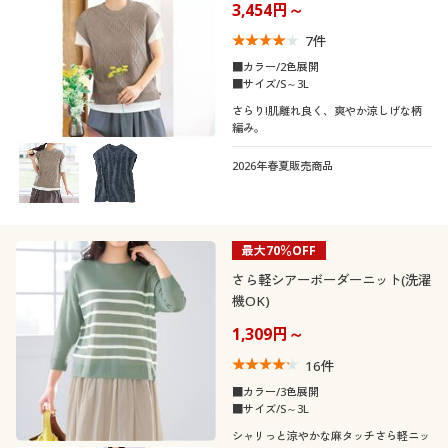
3,454円～
7
件
■カラー/2色展開
■サイズ/S～3L
さらり!肌離れ良く、爽やか涼しげな柄
編み。
2026年春夏販売商品
最大70％OFF
さら軽シアーボーダーニット(洗濯
機OK)
1,309円～
16
件
■カラー/3色展開
■サイズ/S～3L
シャリっと涼やかな麻タッチさら軽ニッ