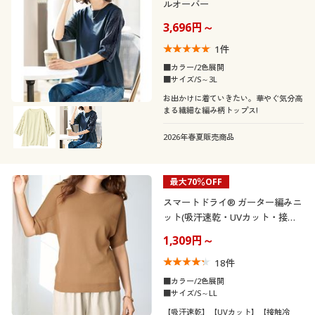
ルオーバー
吸汗速乾
対策
3,696円～
スウェット
ツイード
1
件
シーン
■カラー/2色展開
■サイズ/S～3L
テイスト
オフィス
お出かけに着ていきたい。華やぐ気分高
まる繊細な編み柄トップス!
着用感
エレガント
ベーシック
2026年春夏販売商品
年代
レギュラー
ゆったり
ナチュラル
カジュアル
最大70％OFF
シーズン
20代
30代
スマートドライ® ガーター編みニ
タイト
フェミニン
ット(吸汗速乾・UVカット・接触
価格
夏
秋
～
円
絞込
冷感・洗濯機OK)
40代
50代
1,309円～
18
件
冬
春
60代
■カラー/2色展開
■サイズ/S～LL
解除する
【吸汗速乾】【UVカット】【接触冷