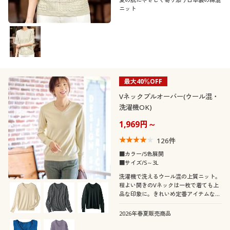
ニット
最大40％OFF
Vネックプルオーバー(ウール混・
洗濯機OK)
1,969円～
126
件
■カラー/5色展開
■サイズ/S～3L
洗濯機で洗えるウール混の上質ニット。
程よい開きのVネックは一枚で着ても上
品な印象に。きれいめ定番アイテムなが
ら、袖口リブのボタン使いが小粋なアク
セント!
2026年春夏販売商品