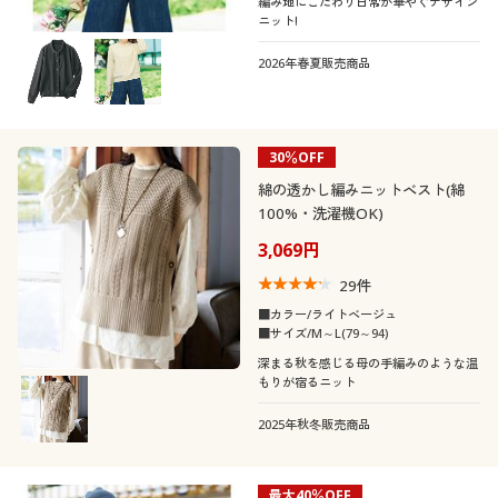
編み地にこだわり日常が華やぐデザイン
ニット!
2026年春夏販売商品
30％OFF
綿の透かし編みニットベスト(綿
100%・洗濯機OK)
3,069円
29
件
■カラー/ライトベージュ
■サイズ/M～L(79～94)
深まる秋を感じる母の手編みのような温
もりが宿るニット
2025年秋冬販売商品
最大40％OFF