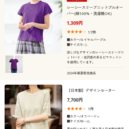
レーシースリーブニットプルオー
バー(綿100%・洗濯機OK)
1,309円
17
件
■カラー/ロイヤルパープル
■サイズ/S～L
涼しげなデザインのレーシースリーブニ
ット!ハリ・光沢感のあるピマコットン
を使用しています。
2024年春夏販売商品
【日本製】デザインセーター
7,700円
1
件
■カラー/オフベージュ
■サイズ/M～LL
夏の肌にやさしく寄り添う日本製の綿混