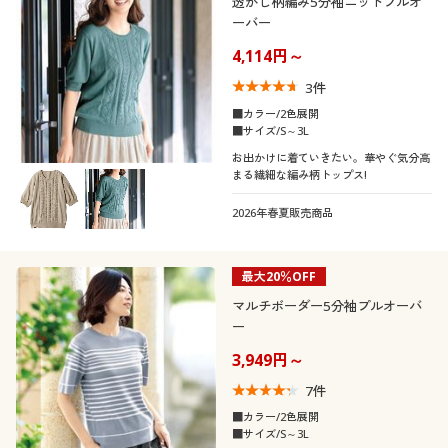
透かし柄編み5分袖ニットプルオ
ーバー
4,114円～
3
件
■カラー/2色展開
■サイズ/S～3L
お出かけに着ていきたい。華やぐ気分高
まる繊細な編み柄トップス!
2026年春夏販売商品
最大20％OFF
マルチボーダー5分袖プルオーバ
ー
3,949円～
7
件
■カラー/2色展開
■サイズ/S～3L