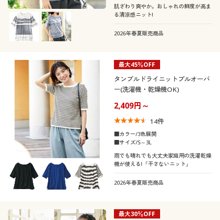
肌ざわり爽やか。おしゃれの鮮度が高ま
る清涼感ニット!
2026年春夏販売商品
最大45％OFF
タンブルドライニットプルオーバ
ー(洗濯機・乾燥機OK)
2,409円～
14
件
■カラー/3色展開
■サイズ/S～3L
雨でも晴れでも大丈夫家庭用の洗濯乾燥
機が使える!「干さないニット」
2026年春夏販売商品
最大30％OFF