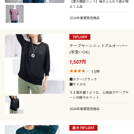
【夏の機能ニット】袖のふんわり感が程
よく上品
2024年春夏販売商品
70％OFF
テープヤーンニットプルオーバー
(手洗いOK)
1,507円
13
件
■カラー/ブラック
■サイズ/S
そよ風を纏うような、心地良さテープヤ
ーンの軽やかニット
2024年春夏販売商品
最大70％OFF