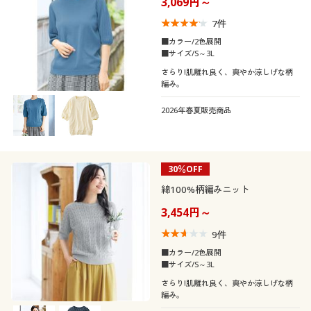
3,069円～
制服・スクール
美容・健康通販すべて
家具・収納
キッチン・雑貨・日用品
7
件
■カラー/2色展開
大きいサイズ
制服・スクールすべて
美容・健康・サプリメント
寝具・ベッド
■サイズ/S～3L
口コミ
さらり!肌離れ良く、爽やか涼しげな柄
(5)
編み。
バーゲン
大きいサイズ通販すべて
制服・学生服
カーテン・ラグ・ファブリック
(4〜4.9)
2026年春夏販売商品
詳細検索
バーゲンセール
大きいサイズ レディース服
(3〜3.9)
ジュニア・ティーンズ下着
(2〜2.9)
商品カテゴリ一覧
シークレットセール
30％OFF
大きいサイズ レディース下着
綿100%柄編みニット
レディースサ
S
M
L
LL
3L
4L
カタログ
イズ
大きいサイズ メンズ
3,454円～
5L
9
件
カタログ・チラシからのご注文
大きいサイズ 事務・制服
■カラー/2色展開
■サイズ/S～3L
カラー
デジタルカタログ
さらり!肌離れ良く、爽やか涼しげな柄
編み。