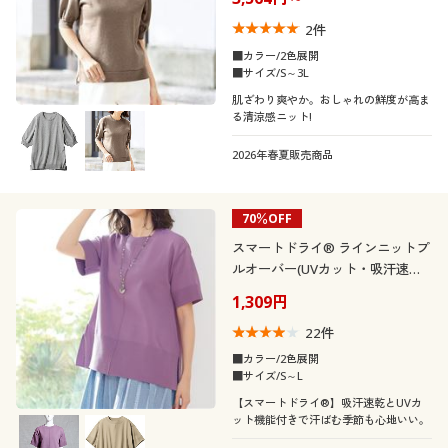
2
件
■カラー/2色展開
■サイズ/S～3L
肌ざわり爽やか。おしゃれの鮮度が高ま
る清涼感ニット!
2026年春夏販売商品
70％OFF
スマートドライ® ラインニットプ
ルオーバー(UVカット・吸汗速
乾・洗濯機OK)
1,309円
22
件
■カラー/2色展開
■サイズ/S～L
【スマートドライ®】吸汗速乾とUVカ
ット機能付きで汗ばむ季節も心地いい。