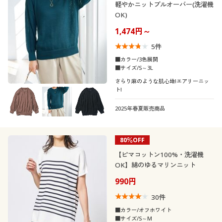
軽やかニットプルオーバー(洗濯機
OK)
1,474円～
5
件
■カラー/3色展開
■サイズ/S～3L
さらり麻のような肌心地!エアリーニッ
ト!
2025年春夏販売商品
80％OFF
【ピマコットン100%・洗濯機
OK】綿のゆるマリンニット
990円
30
件
■カラー/オフホワイト
■サイズ/S～M