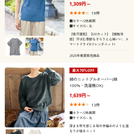
感・洗濯機OK)
1,309円～
19
件
■カラー/2色展開
■サイズ/S～3L
【吸汗速乾】【UVカット】【接触冷
感】汗ばむ季節もさらりと心地いい、ス
マートドライRフレンチニット!
2025年春夏販売商品
最大70％OFF
綿のニットプルオーバー(綿
100%・洗濯機OK)
1,639円～
13
件
■カラー/2色展開
■サイズ/S～3L
深まる秋を感じる母の手編みのような温
もりが宿るニット