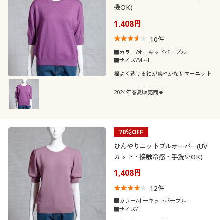
機OK)
1,408円
10
件
■カラー/オーキッドパープル
■サイズ/M～L
程よく透ける袖が爽やかなサマーニット
2024年春夏販売商品
70％OFF
ひんやりニットプルオーバー(UV
カット・接触冷感・手洗いOK)
1,408円
12
件
■カラー/オーキッドパープル
■サイズ/L