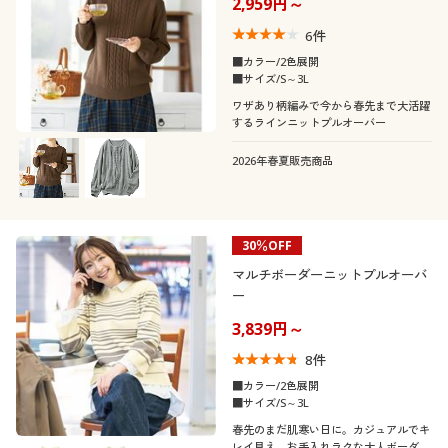
2,959円～
6
件
■カラー/2色展開
■サイズ/S～3L
ワザあり柄編みで今から春先まで大活躍
するラインニットプルオーバー
2026年春夏販売商品
30％OFF
マルチボーダーニットプルオーバ
ー
3,839円～
8
件
■カラー/2色展開
■サイズ/S～3L
春先のまだ肌寒い日に。カジュアルでキ
レイ見え。お手入れラクな大人ボーダ