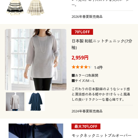
ー。
2026年春夏販売商品
70％OFF
日本製 和紙ニットチュニック(7分
袖)
2,959円
14
件
■カラー/2色展開
■サイズ/M～L
こだわりの日本製!麻のようなシャリ感
と清涼感のある軽やかさ!さらっと風通
しの良いリラクシーな着心地です。
2024年春夏販売商品
最大70％OFF
モックネックニットプルオーバー