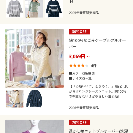
ト!
2025年春夏販売商品
30％OFF
綿100%なごみケーブルプルオー
バー
3,069円～
4
件
■カラー/2色展開
■サイズ/S～3L
【「心地いいに、ときめく。」商品】肌
が喜ぶロングシーズンニット。綿100%
で手放せないほどやさしい着心地!
2026年春夏販売商品
70％OFF
透かし袖ニットプルオーバー(洗濯