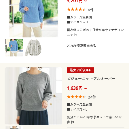
3,201円～
6
件
■カラー/2色展開
■サイズ/S～3L
編み地にこだわり日常が華やぐデザイン
ニット!
2026年春夏販売商品
最大70％OFF
ビジューニットプルオーバー
1,639円～
24
件
■カラー/2色展開
■サイズ/S～L
気分が上がる!華やぎニットで楽しい街
歩き!