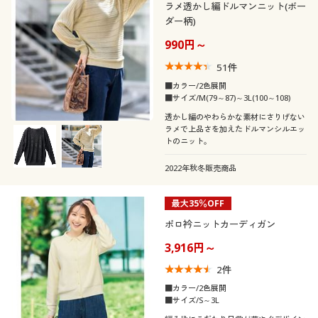
ラメ透かし編ドルマンニット(ボー
ダー柄)
990円～
51
件
■カラー/2色展開
■サイズ/M(79～87)～3L(100～108)
透かし編のやわらかな素材にさりげない
ラメで上品さを加えたドルマンシルエッ
トのニット。
2022年秋冬販売商品
最大35％OFF
ポロ衿ニットカーディガン
3,916円～
2
件
■カラー/2色展開
■サイズ/S～3L