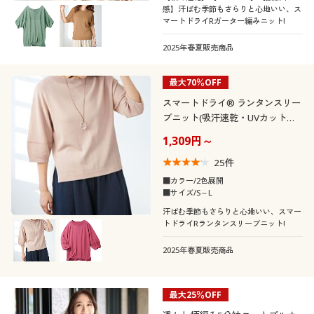
感】汗ばむ季節もさらりと心地いい、ス
マートドライRガーター編みニット!
閉じる
2025年春夏販売商品
最大70％OFF
スマートドライ® ランタンスリー
ブニット(吸汗速乾・UVカット・
接触冷感)
1,309円～
25
件
■カラー/2色展開
■サイズ/S～L
汗ばむ季節もさらりと心地いい、スマー
トドライRランタンスリーブニット!
2025年春夏販売商品
最大25％OFF