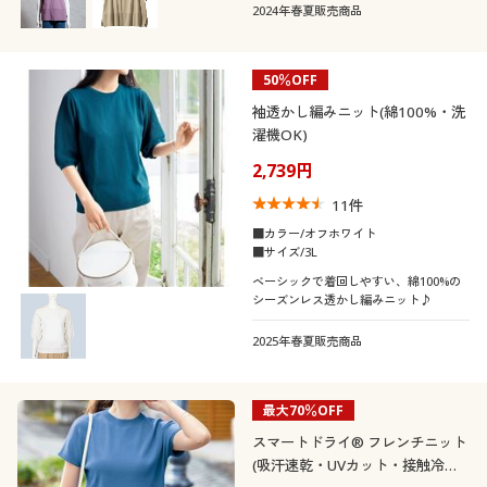
2024年春夏販売商品
50％OFF
袖透かし編みニット(綿100%・洗
濯機OK)
2,739円
11
件
■カラー/オフホワイト
■サイズ/3L
ベーシックで着回しやすい、綿100%の
シーズンレス透かし編みニット♪
2025年春夏販売商品
最大70％OFF
スマートドライ® フレンチニット
(吸汗速乾・UVカット・接触冷