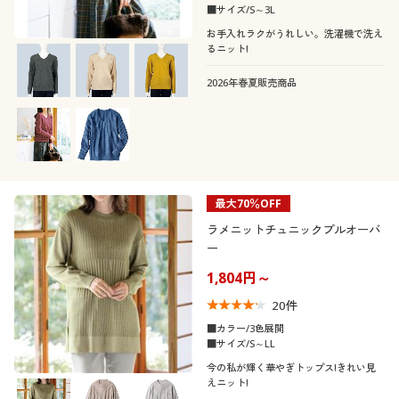
■サイズ/S～3L
お手入れラクがうれしい。洗濯機で洗え
るニット!
2026年春夏販売商品
最大70％OFF
ラメニットチュニックプルオーバ
ー
1,804円～
20
件
■カラー/3色展開
■サイズ/S～LL
今の私が輝く華やぎトップス!きれい見
えニット!