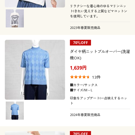
リラクシーな着心地のゆるマリンニッ
ト!きれい見えする上質なピマコットン
を使用しています。
2023年春夏販売商品
70％OFF
ダイヤ柄ニットプルオーバー(洗濯
機OK)
1,639円
13
件
■カラー/サックス
■サイズ/M～L
印象をアップデート!一点映えするニッ
ト
2024年春夏販売商品
70％OFF