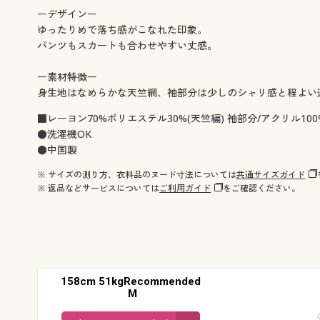
ーデザインー
ゆったりめで落ち感がこなれた印象。
パンツもスカートも合わせやすい丈感。
ー素材特徴ー
身生地はなめらかな天竺網、袖部分は少しのシャリ感と程よい
■レーヨン70%ポリエステル30%(天竺編) 袖部分/アクリル100
●洗濯機OK
●中国製
※ サイズの測り方、衣料品のヌード寸法については
共通サイズガイド
※ 返品などサービスについては
ご利用ガイド
をご確認ください。
158cm 51kgRecommended
M