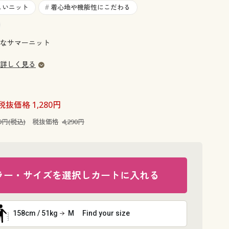
大きいサイズ 事務・制服
しいニット
着心地や機能性にこだわる
#
なサマーニット
詳しく見る
税抜価格 1,280円
19円(税込)
税抜価格
4,290円
ラー・サイズを選択しカートに入れる
158cm / 51kg
M
Find your size
袖部分は程