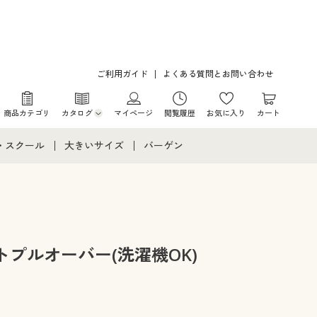
ご利用ガイド
よくある質問とお問い合わせ
商品カテゴリ
カタログ
マイページ
閲覧履歴
お気に入り
カート
カタログ・チラシからのご注文
・スクール
大きいサイズ
バーゲン
デジタルカタログ
て
・スクールすべて
大きいサイズ通販すべて
バーゲンセール
カタログ無料プレゼント
メント
・学生服
大きいサイズ レディース服
シークレットセール
ニア・ティーンズ下着
大きいサイズ レディース下着
プルオーバー(洗濯機OK)
大きいサイズ メンズ