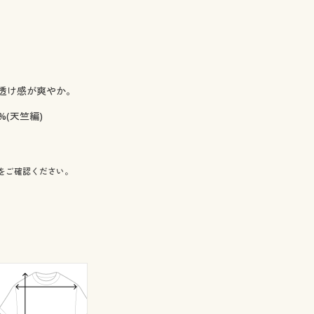
透け感が爽やか。
%(天竺編)
をご確認ください。