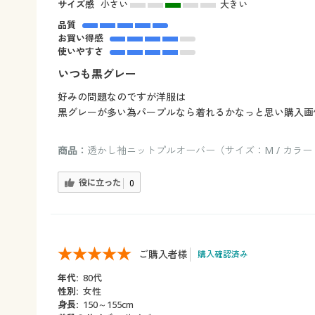
サイズ感
小さい
大きい
品質
お買い得感
使いやすさ
いつも黒グレー
好みの問題なのですが洋服は
黒グレーが多い為パープルなら着れるかなっと思い購入画
商品：
透かし袖ニットプルオーバー（サイズ：M / カラ
役に立った
0
ご購入者様
購入確認済み
年代:
80代
性別:
女性
身長:
150～155cm