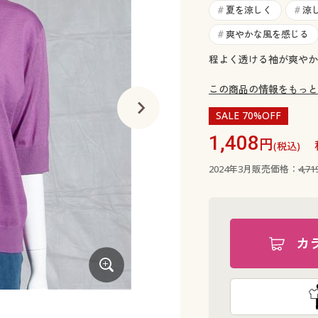
夏を涼しく
涼
#
#
爽やかな風を感じる
#
程よく透ける袖が爽やか
この商品の情報をもっと
SALE 70%OFF
1,408
円
(税込)
2024年3月販売価格：
4,7
カ
オーキッドパープル