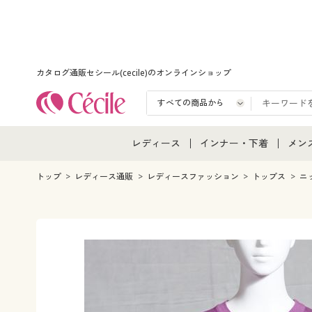
カタログ通販セシール(cecile)のオンラインショップ
レディース
インナー・下着
メン
レディース通販すべて
インナー・下着通販すべ
メン
トップ
レディース通販
レディースファッション
トップス
ニ
レディースファッション
女性下着
メン
女性下着
メンズ下着
メン
ジュニア・ティーンズ下