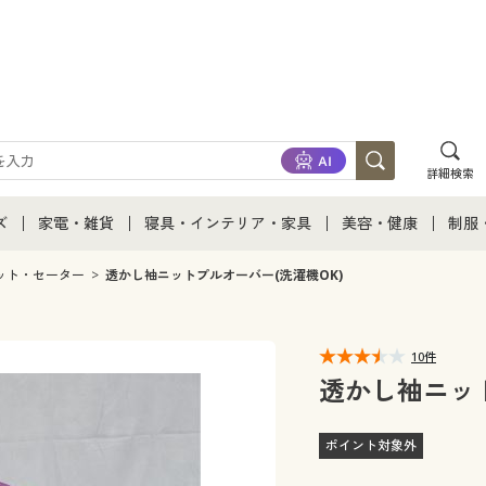
詳細検索
ズ
家電・雑貨
寝具・インテリア・家具
美容・健康
制服
て
ズ通販すべて
家電・雑貨すべて
寝具・インテリア・家具通販すべて
美容・健康通販すべ
制服
ット・セーター
透かし袖ニットプルオーバー(洗濯機OK)
ズファッション
家電
家具・収納
美容・健康・サプリ
制服
10件
ズ下着
キッチン・雑貨・日用品
寝具・ベッド
ジュ
透かし袖ニット
着
カーテン・ラグ・ファブリック
ポイント対象外