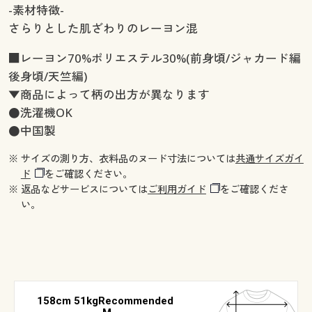
-素材特徴-
さらりとした肌ざわりのレーヨン混
■レーヨン70%ポリエステル30%(前身頃/ジャカード編
後身頃/天竺編)
▼商品によって柄の出方が異なります
●洗濯機OK
●中国製
※ サイズの測り方、衣料品のヌード寸法については
共通サイズガイ
ド
をご確認ください。
※ 返品などサービスについては
ご利用ガイド
をご確認くださ
い。
158cm 51kgRecommended