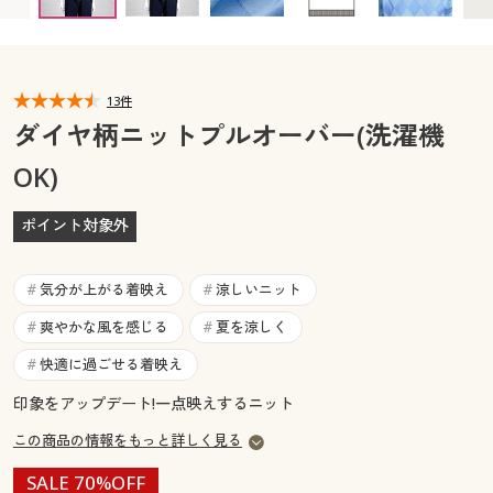
カタログ無料プレゼント
マイページ
会員メニュー
閲覧履歴
13件
マイページ
ダイヤ柄ニットプルオーバー(洗濯機
お気に入り
OK)
閲覧履歴
サポート
ポイント対象外
お気に入り
ご利用ガイド
サポート
気分が上がる着映え
涼しいニット
#
#
よくある質問とお問い合わせ
爽やかな風を感じる
夏を涼しく
#
#
ご利用ガイド
快適に過ごせる着映え
#
よくある質問とお問い合わせ
印象をアップデート!一点映えするニット
この商品の情報をもっと詳しく見る
SALE 70%OFF