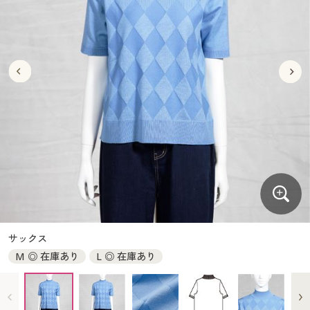
大きいサイズ
制服・スクールすべて
美容・健康・サプリメント
寝具・ベッド
制服・スクール
美容・健康通販すべて
家具・収納
キッチン・雑貨・日用品
バーゲン
大きいサイズ通販すべて
制服・学生服
カーテン・ラグ・ファブリック
大きいサイズ
制服・スクールすべて
美容・健康・サプリメント
寝具・ベッド
詳細検索
バーゲンセール
大きいサイズ レディース服
ジュニア・ティーンズ下着
バーゲン
大きいサイズ通販すべて
制服・学生服
カーテン・ラグ・ファブリック
商品カテゴリ一覧
シークレットセール
大きいサイズ レディース下着
詳細検索
バーゲンセール
大きいサイズ レディース服
ジュニア・ティーンズ下着
カタログ
大きいサイズ メンズ
商品カテゴリ一覧
シークレットセール
大きいサイズ レディース下着
カタログ・チラシからのご注文
カタログ
大きいサイズ 事務・制服
大きいサイズ メンズ
デジタルカタログ
カタログ・チラシからのご注文
サックス
大きいサイズ 事務・制服
M ◎ 在庫あり
L ◎ 在庫あり
カタログ無料プレゼント
デジタルカタログ
会員メニュー