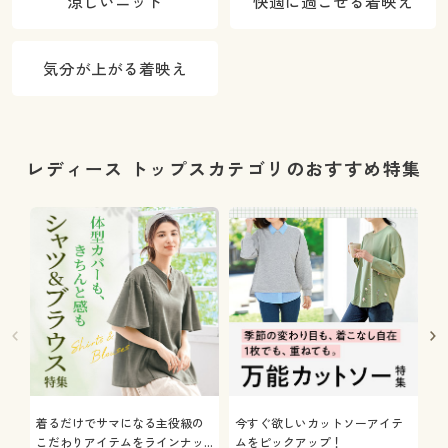
涼しいニット
快適に過ごせる着映え
気分が上がる着映え
レディース トップスカテゴリのおすすめ特集
着るだけでサマになる主役級の
今すぐ欲しいカットソーアイテ
着
こだわりアイテムをラインナッ
ムをピックアップ！
日