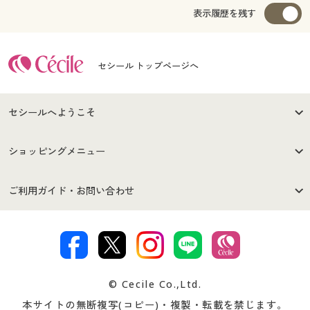
表示履歴を残す
セシール トップページへ
セシールへようこそ
はじめての方へ
ご利用環境について
ショッピングメニュー
セシールご利用規約
プライバシーポリシー
商品カテゴリ
バーゲンセール
ご利用ガイド・お問い合わせ
特定商取引法に基づく表示
古物営業法に基づく表示
カタログ・チラシからのご注
デジタルカタログ
ご注文は
お届けは
文
著作権・商標について
会社案内
交換・返品は
お支払は
カタログ無料プレゼント
特集一覧
© Cecile Co.,Ltd.
会員登録・お客様情報変更に
お客様番号・パスワードをお
本サイトの無断複写(コピー)・複製・転載を禁じます。
プレゼント＆キャンペーン
サイトマップ
ついて
忘れの場合