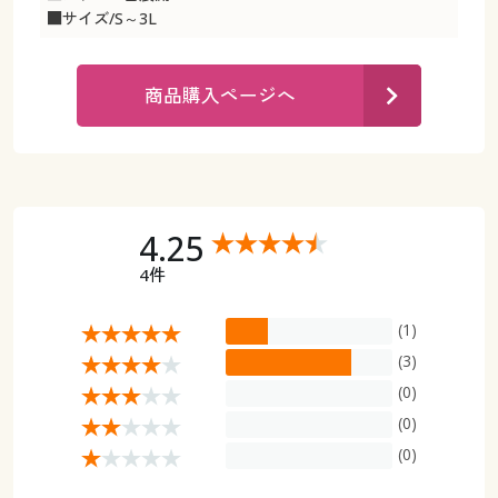
カタログ無料プレゼント
■サイズ/S～3L
マイページ
会員メニュー
商品購入ページへ
閲覧履歴
マイページ
お気に入り
閲覧履歴
サポート
お気に入り
4.25
ご利用ガイド
4件
サポート
(1)
よくある質問とお問い合わせ
ご利用ガイド
(3)
(0)
よくある質問とお問い合わせ
(0)
(0)