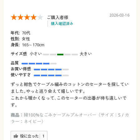
2026-03-16
ご購入者様
購入確認済み
年代:
70代
性別:
女性
身長:
165～170cm
サイズ感
小さい
大きい
品質
お買い得感
使いやすさ
ずっと紺色でケーブル編みのコットンのセーターを探してい
ました｡やっと巡り会えて嬉しいです｡
これから暖かくなって､このセーターの出番が待ち遠しいで
す｡
商品：
綿100%なごみケーブルプルオーバー（サイズ：S / カ
ラー：ネイビー）
役に立った
1