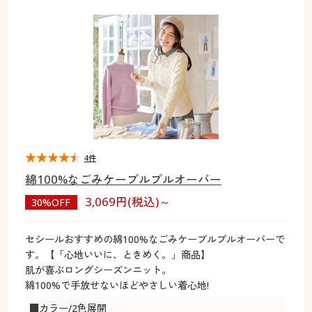
大きいサイズ
制服・スクールすべて
美容・健康・サプリメント
寝具・ベッド
制服・スクール
美容・健康通販すべて
家具・収納
キッチン・雑貨・日用品
バーゲン
大きいサイズ通販すべて
制服・学生服
カーテン・ラグ・ファブリック
大きいサイズ
制服・スクールすべて
美容・健康・サプリメント
寝具・ベッド
詳細検索
バーゲンセール
大きいサイズ レディース服
ジュニア・ティーンズ下着
バーゲン
大きいサイズ通販すべて
制服・学生服
カーテン・ラグ・ファブリック
商品カテゴリ一覧
シークレットセール
大きいサイズ レディース下着
詳細検索
バーゲンセール
大きいサイズ レディース服
ジュニア・ティーンズ下着
カタログ
4件
大きいサイズ メンズ
商品カテゴリ一覧
シークレットセール
大きいサイズ レディース下着
綿100%なごみケーブルプルオーバー
カタログ・チラシからのご注文
3,069円(税込)～
30%OFF
カタログ
大きいサイズ 事務・制服
大きいサイズ メンズ
デジタルカタログ
カタログ・チラシからのご注文
セシールおすすめの綿100%なごみケーブルプルオーバーで
大きいサイズ 事務・制服
す。【「心地いいに、ときめく。」商品】
カタログ無料プレゼント
肌が喜ぶロングシーズンニット。
デジタルカタログ
綿100%で手放せないほどやさしい着心地!
会員メニュー
■カラー/2色展開