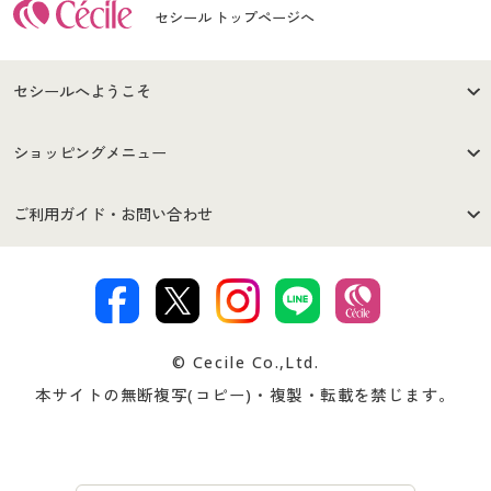
セシール トップページへ
セシールへようこそ
はじめての方へ
ご利用環境について
ショッピングメニュー
セシールご利用規約
プライバシーポリシー
商品カテゴリ
バーゲンセール
ご利用ガイド・お問い合わせ
特定商取引法に基づく表示
古物営業法に基づく表示
カタログ・チラシからのご注
デジタルカタログ
ご注文は
お届けは
文
著作権・商標について
会社案内
交換・返品は
お支払は
カタログ無料プレゼント
特集一覧
© Cecile Co.,Ltd.
会員登録・お客様情報変更に
お客様番号・パスワードをお
本サイトの無断複写(コピー)・複製・転載を禁じます。
プレゼント＆キャンペーン
サイトマップ
ついて
忘れの場合
サイズガイド
よくある質問とお問い合わせ