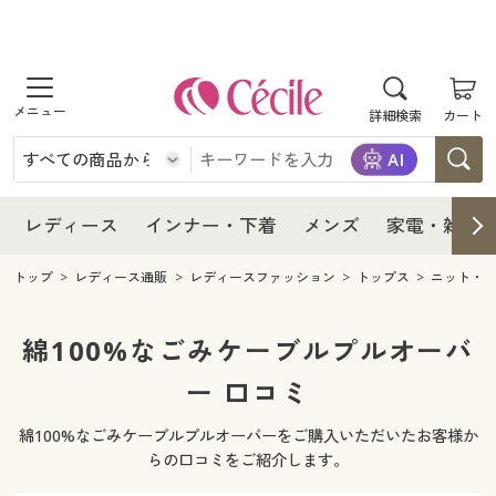
商品を探す
レディース
商品を探す
詳細検索
カート
インナー・下着
レディース通販すべて
レディース
メンズ
インナー・下着通販すべて
レディースファッション
インナー・下着
レディース通販すべて
レディース
インナー・下着
メンズ
家電・雑貨
家電・雑貨
メンズ通販すべて
女性下着
女性下着
メンズ
インナー・下着通販すべて
レディースファッション
トップ
レディース通販
レディースファッション
トップス
ニット・
寝具・インテリア・家具
家電・雑貨すべて
メンズファッション
メンズ下着
家電・雑貨
メンズ通販すべて
女性下着
女性下着
綿100%なごみケーブルプルオーバ
美容・健康
寝具・インテリア・家具通販すべて
ー 口コミ
家電
メンズ下着
ジュニア・ティーンズ下着
寝具・インテリア・家具
家電・雑貨すべて
メンズファッション
メンズ下着
綿100%なごみケーブルプルオーバーをご購入いただいたお客様か
制服・スクール
美容・健康通販すべて
家具・収納
キッチン・雑貨・日用品
美容・健康
寝具・インテリア・家具通販すべて
家電
メンズ下着
らの口コミをご紹介します。
ジュニア・ティーンズ下着