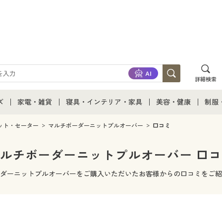
詳細検索
ズ
家電・雑貨
寝具・インテリア・家具
美容・健康
制服
て
ズ通販すべて
家電・雑貨すべて
寝具・インテリア・家具通販すべて
美容・健康通販すべ
制服
ット・セーター
マルチボーダーニットプルオーバー
口コミ
ズファッション
家電
家具・収納
美容・健康・サプリ
制服
ルチボーダーニットプルオーバー 口
ズ下着
キッチン・雑貨・日用品
寝具・ベッド
ジュ
ダーニットプルオーバーをご購入いただいたお客様からの口コミをご紹
着
カーテン・ラグ・ファブリック