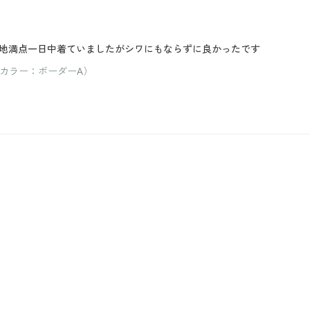
地満点一日中着ていましたがシワにもならずに良かったです
 カラー：ボーダーA）