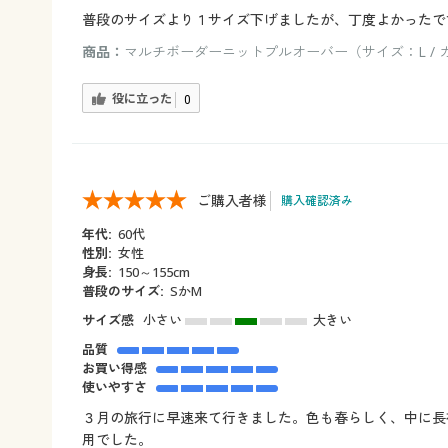
普段のサイズより１サイズ下げましたが、丁度よかったで
商品：
マルチボーダーニットプルオーバー（サイズ：L / 
役に立った
0
ご購入者様
購入確認済み
年代:
60代
性別:
女性
身長:
150～155cm
普段のサイズ:
SかM
サイズ感
小さい
大きい
品質
お買い得感
使いやすさ
３月の旅行に早速来て行きました。色も春らしく、中に長
用でした。