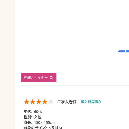
詳細フィルター
ご購入者様
購入確認済み
年代:
60代
性別:
女性
身長:
150～155cm
普段のサイズ:
S又はM