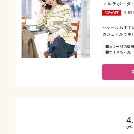
マルチボーダ
3,8
30%OFF
セシールおすす
カジュアルでキ
■カラー/2色展開
■サイズ/S～3L
4
8件