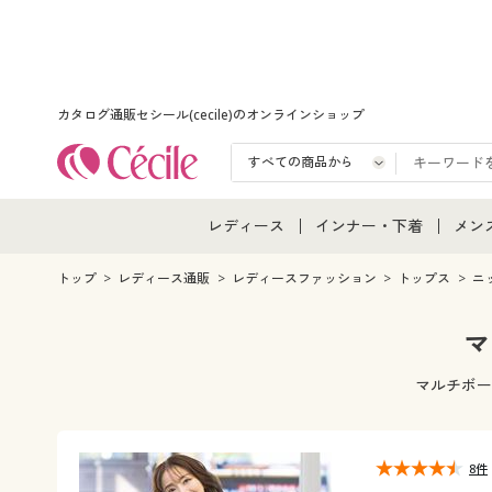
カタログ通販セシール(cecile)のオンラインショップ
レディース
インナー・下着
メン
レディース通販すべて
インナー・下着通販すべ
メン
トップ
レディース通販
レディースファッション
トップス
ニ
レディースファッション
女性下着
メン
マ
女性下着
メンズ下着
メン
マルチボー
ジュニア・ティーンズ下
8件