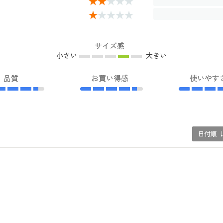
サイズ感
小さい
大きい
品質
お買い得感
使いやす
日付順 