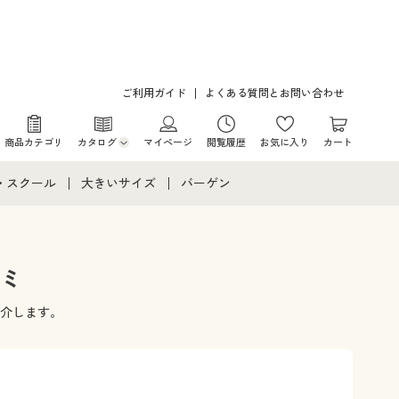
ご利用ガイド
よくある質問とお問い合わせ
商品カテゴリ
カタログ
マイページ
閲覧履歴
お気に入り
カート
カタログ・チラシからのご注文
・スクール
大きいサイズ
バーゲン
デジタルカタログ
て
・スクールすべて
大きいサイズ通販すべて
バーゲンセール
カタログ無料プレゼント
メント
・学生服
大きいサイズ レディース服
シークレットセール
コミ
ニア・ティーンズ下着
大きいサイズ レディース下着
介します。
大きいサイズ メンズ