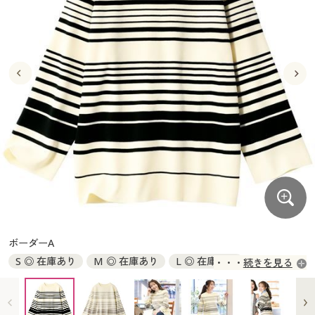
大きいサイズ
制服・スクールすべて
美容・健康・サプリメント
寝具・ベッド
制服・スクール
美容・健康通販すべて
家具・収納
キッチン・雑貨・日用品
バーゲン
大きいサイズ通販すべて
制服・学生服
カーテン・ラグ・ファブリック
大きいサイズ
制服・スクールすべて
美容・健康・サプリメント
寝具・ベッド
詳細検索
バーゲンセール
大きいサイズ レディース服
ジュニア・ティーンズ下着
バーゲン
大きいサイズ通販すべて
制服・学生服
カーテン・ラグ・ファブリック
商品カテゴリ一覧
シークレットセール
大きいサイズ レディース下着
詳細検索
バーゲンセール
大きいサイズ レディース服
ジュニア・ティーンズ下着
カタログ
大きいサイズ メンズ
商品カテゴリ一覧
シークレットセール
大きいサイズ レディース下着
カタログ・チラシからのご注文
カタログ
大きいサイズ 事務・制服
大きいサイズ メンズ
デジタルカタログ
カタログ・チラシからのご注文
ボーダーA
大きいサイズ 事務・制服
S ◎ 在庫あり
M ◎ 在庫あり
L ◎ 在庫あり
続きを見る
カタログ無料プレゼント
デジタルカタログ
LL ◎ 在庫あり
3L ◎ 在庫あり
会員メニュー