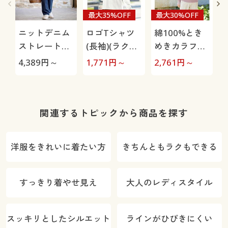
最大35%OFF
最大30%OFF
ニットデニム
ロゴTシャツ
綿100%とき
ストレートパ
(長袖)(ラクロ
めきカラフル
ンツ(スマート
ンneo)
ニット
4,389
円～
1,771
円～
2,761
円～
3
ニットジーン
ズ)(全方向ス
(
トレッチ・や
わらか・選べ
関連するトピックから商品を探す
る4レング
ス・洗濯機
洋服をきれいに着たい方
きちんともラクもできる
OK・1年中は
ける)
すっきり着やせ見え
大人のレディスタイル
スッキリとしたシルエット
ラインがひびきにくい