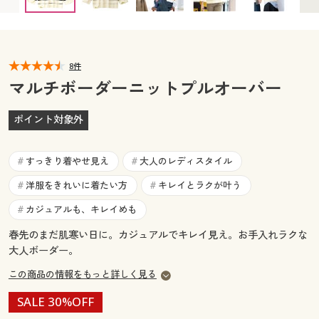
カタログ無料プレゼント
マイページ
会員メニュー
閲覧履歴
8件
マイページ
マルチボーダーニットプルオーバー
お気に入り
閲覧履歴
ポイント対象外
サポート
お気に入り
すっきり着やせ見え
大人のレディスタイル
#
#
ご利用ガイド
サポート
洋服をきれいに着たい方
キレイとラクが叶う
#
#
カジュアルも、キレイめも
#
よくある質問とお問い合わせ
ご利用ガイド
春先のまだ肌寒い日に。カジュアルでキレイ見え。お手入れラクな
大人ボーダー。
よくある質問とお問い合わせ
この商品の情報をもっと詳しく見る
SALE 30%OFF