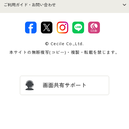
セシールご利用規約
プライバシーポリシー
商品カテゴリ
バーゲンセール
ご利用ガイド・お問い合わせ
特定商取引法に基づく表示
古物営業法に基づく表示
カタログ・チラシからのご注
デジタルカタログ
ご注文は
お届けは
文
著作権・商標について
会社案内
交換・返品は
お支払は
カタログ無料プレゼント
特集一覧
© Cecile Co.,Ltd.
会員登録・お客様情報変更に
お客様番号・パスワードをお
本サイトの無断複写(コピー)・複製・転載を禁じます。
プレゼント＆キャンペーン
サイトマップ
ついて
忘れの場合
サイズガイド
よくある質問とお問い合わせ
画面共有サポート