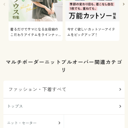
着るだけでサマになる主役級の
今すぐ欲しいカットソーアイテ
着
こだわりアイテムをラインナッ
ムをピックアップ！
日
プ
マルチボーダーニットプルオーバー関連カテゴ
リ
ファッション・下着すべて
トップス
ニット・セーター