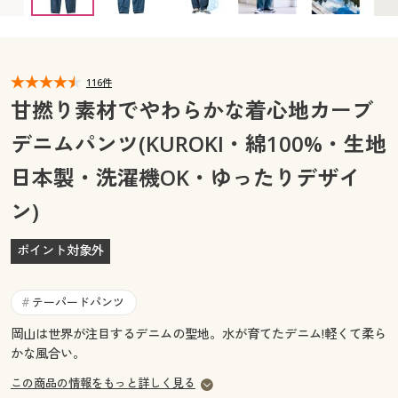
カタログ無料プレゼント
マイページ
会員メニュー
閲覧履歴
116件
マイページ
甘撚り素材でやわらかな着心地カーブ
お気に入り
デニムパンツ(KUROKI・綿100%・生地
閲覧履歴
日本製・洗濯機OK・ゆったりデザイ
サポート
お気に入り
ン)
ご利用ガイド
サポート
ポイント対象外
よくある質問とお問い合わせ
ご利用ガイド
テーパードパンツ
#
よくある質問とお問い合わせ
岡山は世界が注目するデニムの聖地。水が育てたデニム!軽くて柔ら
かな風合い。
この商品の情報をもっと詳しく見る