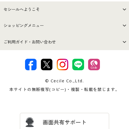
セシールへようこそ
はじめての方へ
ご利用環境について
ショッピングメニュー
セシールご利用規約
プライバシーポリシー
商品カテゴリ
バーゲンセール
ご利用ガイド・お問い合わせ
特定商取引法に基づく表示
古物営業法に基づく表示
カタログ・チラシからのご注
デジタルカタログ
ご注文は
お届けは
文
著作権・商標について
会社案内
交換・返品は
お支払は
カタログ無料プレゼント
特集一覧
© Cecile Co.,Ltd.
会員登録・お客様情報変更に
お客様番号・パスワードをお
本サイトの無断複写(コピー)・複製・転載を禁じます。
プレゼント＆キャンペーン
サイトマップ
ついて
忘れの場合
サイズガイド
よくある質問とお問い合わせ
画面共有サポート