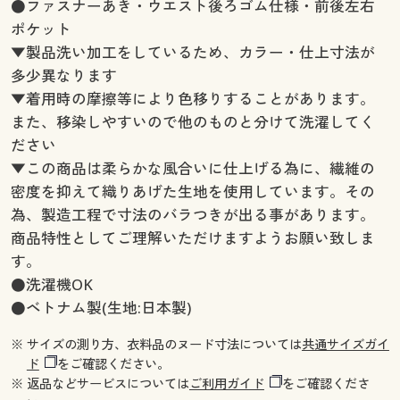
●ファスナーあき・ウエスト後ろゴム仕様・前後左右
ポケット
▼製品洗い加工をしているため、カラー・仕上寸法が
多少異なります
▼着用時の摩擦等により色移りすることがあります。
また、移染しやすいので他のものと分けて洗濯してく
ださい
▼この商品は柔らかな風合いに仕上げる為に、繊維の
密度を抑えて織りあげた生地を使用しています。その
為、製造工程で寸法のバラつきが出る事があります。
商品特性としてご理解いただけますようお願い致しま
す。
●洗濯機OK
●ベトナム製(生地:日本製)
※ サイズの測り方、衣料品のヌード寸法については
共通サイズガイ
ド
をご確認ください。
※ 返品などサービスについては
ご利用ガイド
をご確認くださ