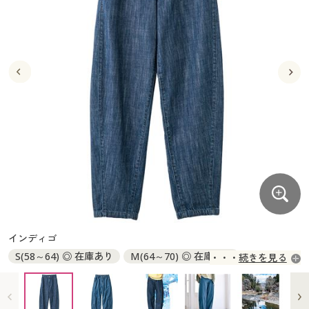
大きいサイズ
制服・スクールすべて
美容・健康・サプリメント
寝具・ベッド
制服・スクール
美容・健康通販すべて
家具・収納
キッチン・雑貨・日用品
バーゲン
大きいサイズ通販すべて
制服・学生服
カーテン・ラグ・ファブリック
大きいサイズ
制服・スクールすべて
美容・健康・サプリメント
寝具・ベッド
詳細検索
バーゲンセール
大きいサイズ レディース服
ジュニア・ティーンズ下着
バーゲン
大きいサイズ通販すべて
制服・学生服
カーテン・ラグ・ファブリック
商品カテゴリ一覧
シークレットセール
大きいサイズ レディース下着
詳細検索
バーゲンセール
大きいサイズ レディース服
ジュニア・ティーンズ下着
カタログ
大きいサイズ メンズ
商品カテゴリ一覧
シークレットセール
大きいサイズ レディース下着
カタログ・チラシからのご注文
カタログ
大きいサイズ 事務・制服
大きいサイズ メンズ
デジタルカタログ
カタログ・チラシからのご注文
インディゴ
大きいサイズ 事務・制服
S(58～64) ◎ 在庫あり
M(64～70) ◎ 在庫あり
続きを見る
カタログ無料プレゼント
デジタルカタログ
L(69～77) ◎ 在庫あり
LL(77～85) ◎ 在庫あり
3L(85～93) ◎ 在庫あり
会員メニュー