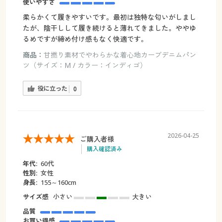
使いやすさ
柔らかくて履きやすいです。最初は独特な匂いがしまし
たが、陰干しして履き続けると薄れてきました。ややゆ
るめですが締め付け感もなく快適です。
商品：
甘撚り素材でやわらかな着心地カーブデニムパン
ツ（サイズ：M / カラー：インディゴ）
役に立った
0
2026-04-25
ご購入者様
購入確認済み
年代:
60代
性別:
女性
身長:
155～160cm
サイズ感
小さい
大きい
品質
お買い得感