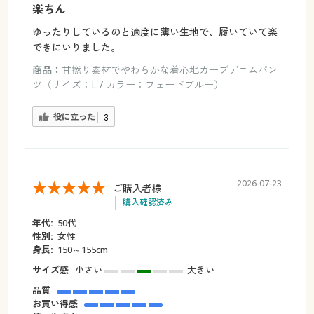
楽ちん
ゆったりしているのと適度に薄い生地で、履いていて楽
できにいりました。
商品：
甘撚り素材でやわらかな着心地カーブデニムパン
ツ（サイズ：L / カラー：フェードブルー）
役に立った
3
2026-07-23
ご購入者様
購入確認済み
年代:
50代
性別:
女性
身長:
150～155cm
サイズ感
小さい
大きい
品質
お買い得感