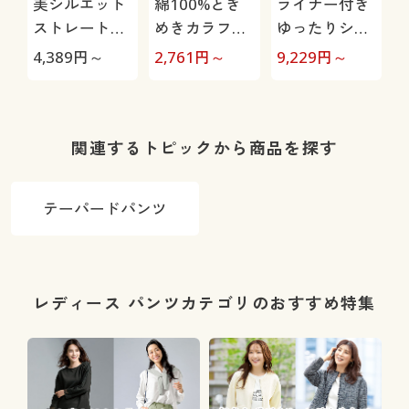
美シルエット
綿100%とき
ライナー付き
ストレートデ
めきカラフル
ゆったりショ
ニムパンツ(洗
ニット
ートコート
4,389
円～
2,761
円～
9,229
円～
3
濯機OK)
(
関連するトピックから商品を探す
機
テーパードパンツ
レディース パンツカテゴリのおすすめ特集