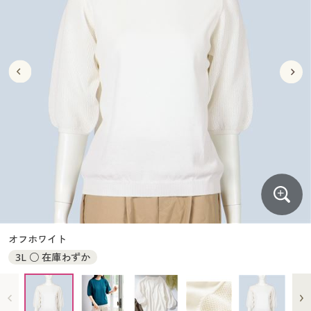
大きいサイズ
制服・スクールすべて
美容・健康・サプリメント
寝具・ベッド
制服・スクール
美容・健康通販すべて
家具・収納
キッチン・雑貨・日用品
バーゲン
大きいサイズ通販すべて
制服・学生服
カーテン・ラグ・ファブリック
大きいサイズ
制服・スクールすべて
美容・健康・サプリメント
寝具・ベッド
詳細検索
バーゲンセール
大きいサイズ レディース服
ジュニア・ティーンズ下着
バーゲン
大きいサイズ通販すべて
制服・学生服
カーテン・ラグ・ファブリック
商品カテゴリ一覧
シークレットセール
大きいサイズ レディース下着
詳細検索
バーゲンセール
大きいサイズ レディース服
ジュニア・ティーンズ下着
カタログ
大きいサイズ メンズ
商品カテゴリ一覧
シークレットセール
大きいサイズ レディース下着
カタログ・チラシからのご注文
カタログ
大きいサイズ 事務・制服
大きいサイズ メンズ
デジタルカタログ
カタログ・チラシからのご注文
オフホワイト
大きいサイズ 事務・制服
3L ○ 在庫わずか
カタログ無料プレゼント
デジタルカタログ
会員メニュー