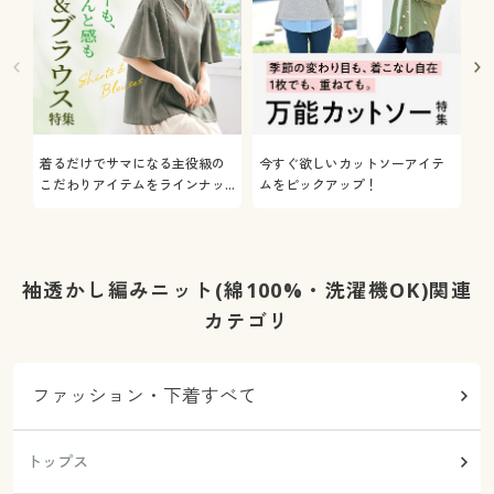
着るだけでサマになる主役級の
今すぐ欲しいカットソーアイテ
着
こだわりアイテムをラインナッ
ムをピックアップ！
日
プ
袖透かし編みニット(綿100%・洗濯機OK)関連
カテゴリ
ファッション・下着すべて
トップス