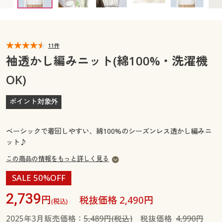
カタログ無料プレゼント
マイページ
会員メニュー
閲覧履歴
11件
マイページ
袖透かし編みニット(綿100%・洗濯機
お気に入り
OK)
閲覧履歴
サポート
ポイント対象外
お気に入り
ご利用ガイド
サポート
ベーシックで着回しやすい、綿100%のシーズンレス透かし編みニ
ット♪
よくある質問とお問い合わせ
ご利用ガイド
この商品の情報をもっと詳しく見る
SALE 50%OFF
よくある質問とお問い合わせ
2,739
円
税抜価格 2,490円
(税込)
2025年3月販売価格：
5,489円(税込)
税抜価格
4,990円