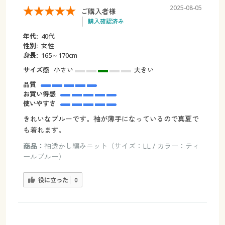
2025-08-05
ご購入者様
購入確認済み
年代:
40代
性別:
女性
身長:
165～170cm
サイズ感
小さい
大きい
品質
お買い得感
使いやすさ
きれいなブルーです。袖が薄手になっているので真夏で
も着れます。
商品：
袖透かし編みニット（サイズ：LL / カラー：ティ
ールブルー）
役に立った
0