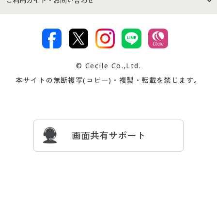
ご利用ガイド・お問い合わせ
特定商取引法に基づく表示
古物営業法に基づく表示
カタログ・チラシからのご注
デジタルカタログ
ご注文は
お届けは
文
著作権・商標について
会社案内
交換・返品は
お支払は
カタログ無料プレゼント
特集一覧
© Cecile Co.,Ltd.
会員登録・お客様情報変更に
お客様番号・パスワードをお
本サイトの無断複写(コピー)・複製・転載を禁じます。
プレゼント＆キャンペーン
サイトマップ
ついて
忘れの場合
サイズガイド
よくある質問とお問い合わせ
画面共有サポート