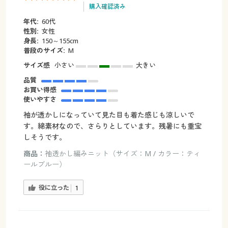
購入確認済み
年代:
60代
性別:
女性
身長:
150～155cm
普段のサイズ:
M
サイズ感
小さい
大きい
品質
お買い得感
使いやすさ
袖が透かしになっていて見た目も着た感じも涼しいで
す。綿素材なので、さらりとしています。残暑にも重宝
しそうです。
商品：
袖透かし編みニット（サイズ：M / カラー：ティ
ールブルー）
役に立った
1