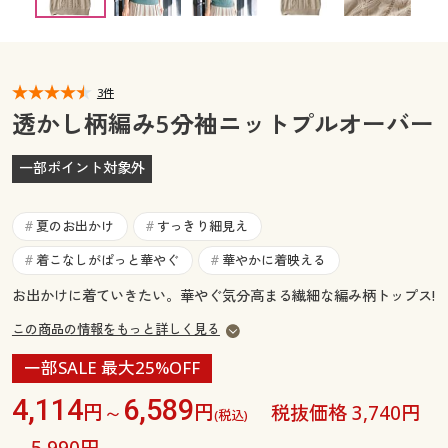
カタログ無料プレゼント
マイページ
会員メニュー
閲覧履歴
3件
マイページ
透かし柄編み5分袖ニットプルオーバー
お気に入り
閲覧履歴
一部ポイント対象外
サポート
お気に入り
夏のお出かけ
すっきり細見え
#
#
ご利用ガイド
サポート
着こなしがぱっと華やぐ
華やかに着映える
#
#
お出かけに着ていきたい。華やぐ気分高まる繊細な編み柄トップス!
よくある質問とお問い合わせ
ご利用ガイド
この商品の情報をもっと詳しく見る
よくある質問とお問い合わせ
一部SALE 最大25%OFF
4,114
6,589
円～
円
税抜価格 3,740円
(税込)
～5,990円