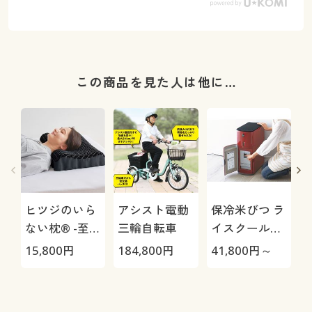
この商品を見た人は他に…
ヒツジのいら
アシスト電動
保冷米びつ ラ
ない枕® -至
三輪自転車
イスクール
極-
HRC-
15,800
円
184,800
円
41,800
円～
3
05S/HRC-10S