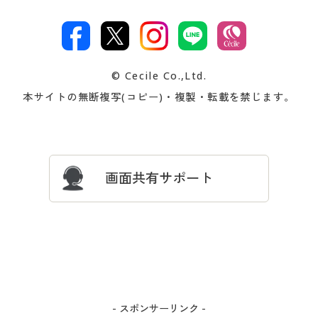
特定商取引法に基づく表示
古物営業法に基づく表示
カタログ・チラシからのご注
デジタルカタログ
ご注文は
お届けは
文
著作権・商標について
会社案内
交換・返品は
お支払は
カタログ無料プレゼント
特集一覧
© Cecile Co.,Ltd.
会員登録・お客様情報変更に
お客様番号・パスワードをお
本サイトの無断複写(コピー)・複製・転載を禁じます。
プレゼント＆キャンペーン
サイトマップ
ついて
忘れの場合
サイズガイド
よくある質問とお問い合わせ
画面共有サポート
- スポンサーリンク -