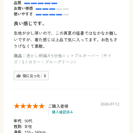
品質
お買い得感
使いやすさ
良い感じです。
生地が少し厚いので、この真夏の猛暑ではなかなか難し
いですが、着た感じは上品で気に入ってます。お色もさ
りげなくて素敵。
商品：
透かし柄編み5分袖ニットプルオーバー（サイ
ズ：S / カラー：ブルーグリーン）
役に立った
0
2026-07-12
ご購入者様
購入確認済み
年代:
50代
性別:
女性
身長:
155～160cm