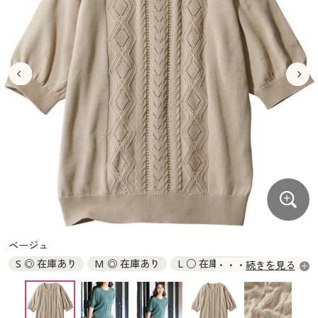
大きいサイズ
制服・スクールすべて
美容・健康・サプリメント
寝具・ベッド
制服・スクール
美容・健康通販すべて
家具・収納
キッチン・雑貨・日用品
バーゲン
大きいサイズ通販すべて
制服・学生服
カーテン・ラグ・ファブリック
大きいサイズ
制服・スクールすべて
美容・健康・サプリメント
寝具・ベッド
詳細検索
バーゲンセール
大きいサイズ レディース服
ジュニア・ティーンズ下着
バーゲン
大きいサイズ通販すべて
制服・学生服
カーテン・ラグ・ファブリック
商品カテゴリ一覧
シークレットセール
大きいサイズ レディース下着
詳細検索
バーゲンセール
大きいサイズ レディース服
ジュニア・ティーンズ下着
カタログ
大きいサイズ メンズ
商品カテゴリ一覧
シークレットセール
大きいサイズ レディース下着
カタログ・チラシからのご注文
カタログ
大きいサイズ 事務・制服
大きいサイズ メンズ
デジタルカタログ
カタログ・チラシからのご注文
ベージュ
大きいサイズ 事務・制服
S ◎ 在庫あり
M ◎ 在庫あり
L ○ 在庫わずか
続きを見る
カタログ無料プレゼント
デジタルカタログ
LL × 完売
3L × 完売
会員メニュー