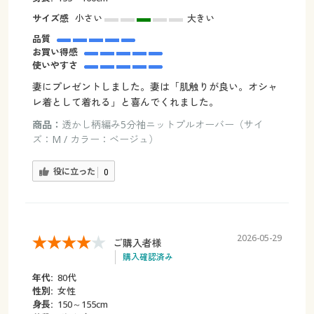
サイズ感
小さい
大きい
品質
お買い得感
使いやすさ
妻にプレゼントしました。妻は「肌触りが良い。オシャ
レ着として着れる」と喜んでくれました。
商品：
透かし柄編み5分袖ニットプルオーバー（サイ
ズ：M / カラー：ベージュ）
役に立った
0
2026-05-29
ご購入者様
購入確認済み
年代:
80代
性別:
女性
身長:
150～155cm