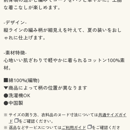
な着こなしが楽しめます。
-デザイン-
縦ラインの編み柄が細見えを叶えて、夏の装いをおし
ゃれに仕上げます。
-素材特徴-
心地いい肌ざわりで軽やかに着られるコットン100%素
材。
■綿100%(編物)
▼商品によって柄の位置が異なります
●洗濯機OK
●中国製
※ サイズの測り方、衣料品のヌード寸法については
共通サイズガイ
ド
をご確認ください。
※ 返品などサービスについては
ご利用ガイド
をご確認くださ