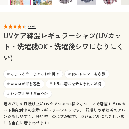
カタログ無料プレゼント
マイページ
会員メニュー
閲覧履歴
436件
マイページ
UVケア綿混レギュラーシャツ(UVカッ
お気に入り
ト・洗濯機OK・洗濯後シワになりにく
閲覧履歴
い)
サポート
お気に入り
ご利用ガイド
ちょっとそこまでのお出掛け
秋のトレンドも意識
#
#
サポート
ココロが弾む春色
上品に着こなせるきれいめ柄
#
#
よくある質問とお問い合わせ
ご利用ガイド
シンプルだけど華やか
#
着るだけの日焼け止めUVケアシャツ!!様々なシーンで活躍するUVカ
よくある質問とお問い合わせ
ット機能付きの定番レギュラーシャツです。 羽織りや重ね着のアレ
ンジもしやすく、使い勝手のよさが魅力。カジュアルにもきれいめ
にも自在に着まわせます!