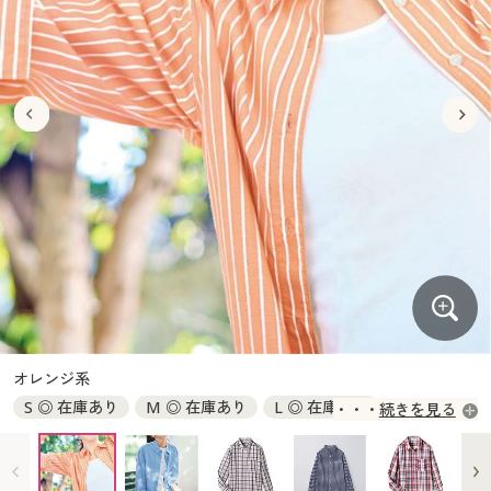
大きいサイズ
制服・スクールすべて
美容・健康・サプリメント
寝具・ベッド
制服・スクール
美容・健康通販すべて
家具・収納
キッチン・雑貨・日用品
バーゲン
大きいサイズ通販すべて
制服・学生服
カーテン・ラグ・ファブリック
大きいサイズ
制服・スクールすべて
美容・健康・サプリメント
寝具・ベッド
詳細検索
バーゲンセール
大きいサイズ レディース服
ジュニア・ティーンズ下着
バーゲン
大きいサイズ通販すべて
制服・学生服
カーテン・ラグ・ファブリック
商品カテゴリ一覧
シークレットセール
大きいサイズ レディース下着
詳細検索
バーゲンセール
大きいサイズ レディース服
ジュニア・ティーンズ下着
カタログ
大きいサイズ メンズ
商品カテゴリ一覧
シークレットセール
大きいサイズ レディース下着
カタログ・チラシからのご注文
カタログ
大きいサイズ 事務・制服
大きいサイズ メンズ
デジタルカタログ
カタログ・チラシからのご注文
オレンジ系
大きいサイズ 事務・制服
S ◎ 在庫あり
M ◎ 在庫あり
L ◎ 在庫あり
続きを見る
カタログ無料プレゼント
デジタルカタログ
LL ◎ 在庫あり
3L ◎ 在庫あり
会員メニュー