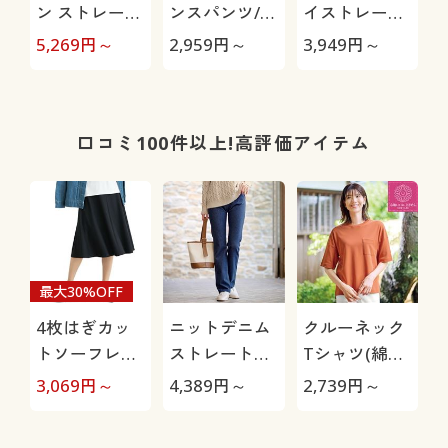
ン ストレート
ンスパンツ/細
イストレート
パンツ/ぐ～ん
見えが叶うら
パンツ(ストレ
5,269
円～
2,959
円～
3,949
円～
3
と伸びて膝も
くちんテーパ
ッチ・乾燥機
出にくい(美脚
ード(ストレッ
OK・毎日パン
パンツ・全方
チ・UVカッ
ツ・綿混・UV
向ストレッ
ト・速乾・洗
カット・静電
口コミ100件以上!高評価アイテム
チ・洗濯機
濯機OK)
気がたまりに
OK・日本製生
くい)
地・UVカッ
ト)
最大30%OFF
4枚はぎカッ
ニットデニム
クルーネック
トソーフレア
ストレートパ
Tシャツ(綿
スカート(ウエ
ンツ(スマート
100%・洗濯
3,069
円～
4,389
円～
2,739
円～
スト総ゴム・
ニットジーン
機OK)
選べる2レン
ズ)(全方向ス