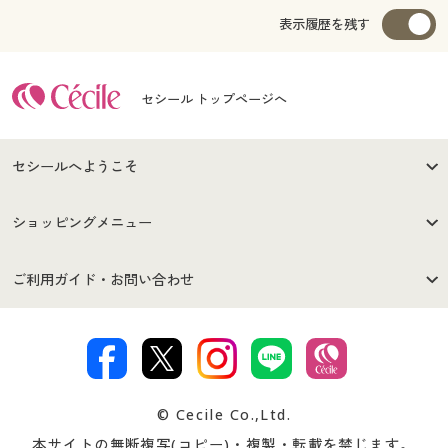
表示履歴を残す
セシール トップページへ
セシールへようこそ
はじめての方へ
ご利用環境について
ショッピングメニュー
セシールご利用規約
プライバシーポリシー
商品カテゴリ
バーゲンセール
ご利用ガイド・お問い合わせ
特定商取引法に基づく表示
古物営業法に基づく表示
カタログ・チラシからのご注
デジタルカタログ
ご注文は
お届けは
文
著作権・商標について
会社案内
交換・返品は
お支払は
カタログ無料プレゼント
特集一覧
© Cecile Co.,Ltd.
会員登録・お客様情報変更に
お客様番号・パスワードをお
本サイトの無断複写(コピー)・複製・転載を禁じます。
プレゼント＆キャンペーン
サイトマップ