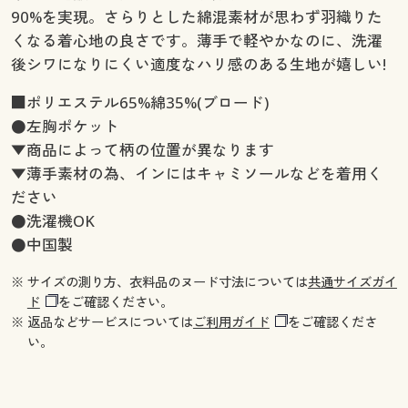
90%を実現。さらりとした綿混素材が思わず羽織りた
くなる着心地の良さです。薄手で軽やかなのに、洗濯
後シワになりにくい適度なハリ感のある生地が嬉しい!
■ポリエステル65%綿35%(ブロード)
●左胸ポケット
▼商品によって柄の位置が異なります
▼薄手素材の為、インにはキャミソールなどを着用く
ださい
●洗濯機OK
●中国製
※ サイズの測り方、衣料品のヌード寸法については
共通サイズガイ
ド
をご確認ください。
※ 返品などサービスについては
ご利用ガイド
をご確認くださ
い。