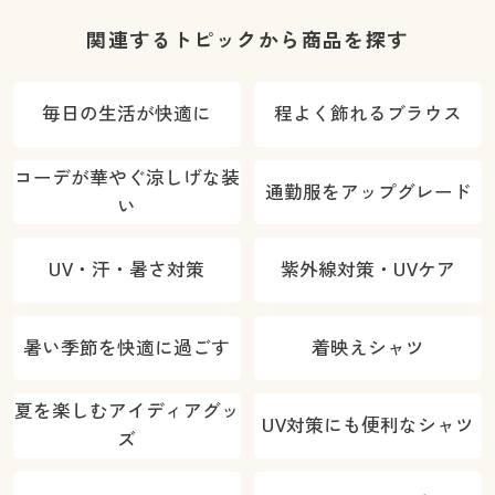
グス・洗濯機
トレッチ・や
OK)
わらか・選べ
関連するトピックから商品を探す
る4レング
ス・洗濯機
毎日の生活が快適に
程よく飾れるブラウス
OK・1年中は
ける)
コーデが華やぐ涼しげな装
通勤服をアップグレード
い
UV・汗・暑さ対策
紫外線対策・UVケア
暑い季節を快適に過ごす
着映えシャツ
夏を楽しむアイディアグッ
UV対策にも便利なシャツ
ズ