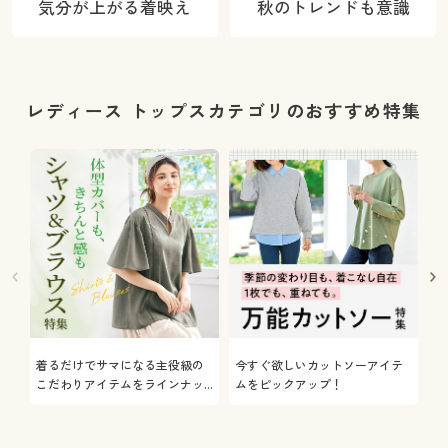
気分が上がる着映え
秋のトレンドも意識
レディース トップスカテゴリのおすすめ特集
着るだけでサマになる主役級の
今すぐ欲しいカットソーアイテ
着
こだわりアイテムをラインナッ
ムをピックアップ！
日
プ