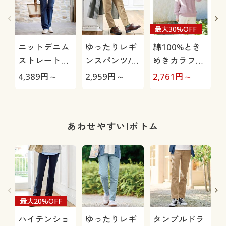
最大30%OFF
ニットデニム
ゆったりレギ
綿100%とき
ストレートパ
ンスパンツ/細
めきカラフル
ンツ(スマート
見えが叶うら
ニット
4,389
円～
2,959
円～
2,761
円～
3
ニットジーン
くちんテーパ
ズ)(全方向ス
ード(ストレッ
トレッチ・や
チ・UVカッ
わらか・選べ
ト・速乾・洗
あわせやすい!ボトム
る4レング
濯機OK)
ス・洗濯機
OK・1年中は
ける)
最大20%OFF
ハイテンショ
ゆったりレギ
タンブルドラ