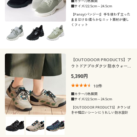
■カラー/3色展開
■サイズ/22.5cm～24.5cm
【Pansy(パンジー)】手を使わず立った
ままはける!柔らかなニット素材が優し
くフィット
【OUTODOOR PRODUCTS】ア
ウトドアプロダクツ 防水ウォーキ
ングシューズ
5,390円
10
件
■カラー/3色展開
■サイズ/22.5cm～24.5cm
【OUTODOOR PRODUCTS】タウンば
きや幅広いシーンにうれしい防水設計