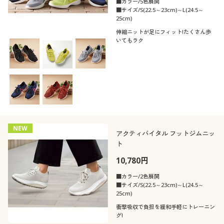
■カラー/5色展開
■サイズ/S(22.5～23cm)～L(24.5～
25cm)
伸縮ニットが足にフィット!たくさん歩
いてもラク
NEW
アクティバイタル フットジムニッ
ト
10,780円
■カラー/2色展開
■サイズ/S(22.5～23cm)～L(24.5～
25cm)
衝撃吸収で負担を緩和手軽にトレーニン
グ!