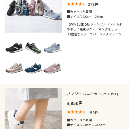
273
件
制服・スクール
美容・健康通販すべて
家具・収納
キッチン・雑貨・日用品
■カラー/6色展開
■サイズ/22.5cm～25cm
大きいサイズ
制服・スクールすべて
美容・健康・サプリメント
寝具・ベッド
【WIMBLEDON(ウィンブルドン)】足に
口コミ
やさしい機能がウォーキングをサポー
(4〜4.9)
ト!豊富なカラーでベーシックデザイン
バーゲン
大きいサイズ通販すべて
制服・学生服
カーテン・ラグ・ファブリック
は普段使いにも大活躍
(3〜3.9)
詳細検索
バーゲンセール
大きいサイズ レディース服
ジュニア・ティーンズ下着
靴・靴下サイ
22
22.5
23
23.5
24
24.5
ズ
商品カテゴリ一覧
シークレットセール
大きいサイズ レディース下着
25
25.5
26
26.5
27
28
カタログ
大きいサイズ メンズ
カラー
パンジー スニーカー(PS1391)
カタログ・チラシからのご注文
3,850円
大きいサイズ 事務・制服
159
件
デジタルカタログ
■カラー/4色展開
■サイズ/22.0cm～24.5cm