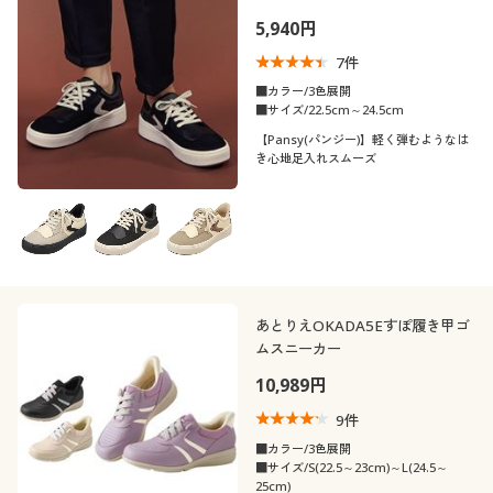
5,940円
7
件
■カラー/3色展開
■サイズ/22.5cm～24.5cm
【Pansy(パンジー)】軽く弾むようなは
き心地足入れスムーズ
あとりえOKADA5Eすぽ履き甲ゴ
ムスニーカー
10,989円
9
件
■カラー/3色展開
■サイズ/S(22.5～23cm)～L(24.5～
25cm)