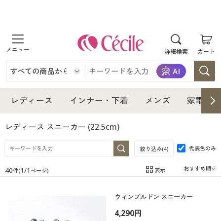
商品を探す
詳細検索
カート
レディース
インナー・下着
レディース通販すべて
レディース
インナー・下着
メンズ
家電・雑
メンズ
インナー・下着通販すべて
レディースファッション
レディース スニーカー
(22.5cm)
家電・雑貨
代表色のみ
メンズ通販すべて
女性下着
絞り込み(
4
)
女性下着
40
1
/
1
表示
件(
ページ)
寝具・インテリア・家具
家電・雑貨すべて
メンズファッション
メンズ下着
在庫
在庫のある商品のみ表示
ウィンブルドン スニーカー
カテゴリ
美容・健康
寝具・インテリア・家具通販すべて
家電
メンズ下着
ジュニア・ティーンズ下着
4,290円