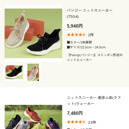
パンジー ニットスニーカー
(7504)
5,940円
2
件
■カラー/2色展開
■サイズ/22.5cm～24.5cm
【Pansy(パンジー)】スリッポン形状の
ニットスニーカー
ニットスニーカー 楽歩人®(ラフ
ット)ウォーカー
7,480円
23
件