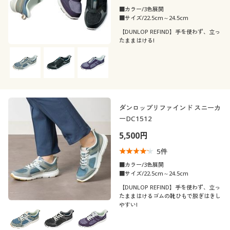
■カラー/3色展開
■サイズ/22.5cm～24.5cm
【DUNLOP REFIND】手を使わず、立っ
たままはける!
ダンロップリファインド スニーカ
ーDC1512
5,500円
5
件
■カラー/3色展開
■サイズ/22.5cm～24.5cm
【DUNLOP REFIND】手を使わず、立っ
たままはけるゴムの靴ひもで脱ぎはきし
やすい!