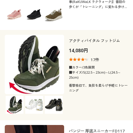
事(RaKUWaLK ラクウォーク)】普段の
歩くが「トレーニング」に変わる歩けば
足指グーパー運動!ラクウォークスニー
カー
アクティバイタル フットジム
14,080円
17
件
■カラー/3色展開
■サイズ/S(22.5～23cm)～L(24.5～
25cm)
衝撃吸収で、負担を柔らげ手軽にトレー
ニング
パンジー 厚底スニーカーFD117