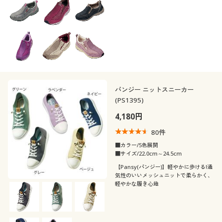
秋
冬
解除する
閉じる
パンジー ニットスニーカー
(PS1395)
4,180円
80
件
■カラー/5色展開
■サイズ/22.0cm～24.5cm
【Pansy(パンジー)】軽やかに歩ける!通
気性のいいメッシュニットで柔らかく、
軽やかな履き心地