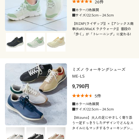
26
件
■カラー/3色展開
■サイズ/22.5cm～24.5cm
【RIZAP(ライザップ)】×【アシックス商
事(RaKUWaLK ラクウォーク)】普段の
「歩く」が「トレーニング」に変わる!
ミズノ ウォーキングシューズ
ME-LS
9,790円
5
件
■カラー/4色展開
■サイズ/22.5cm～24.5cm
【Mizuno】大人の足にやさしく寄り添
う一足すっきりしたデザインでどんなス
タイルにもマッチするウォーキングシュ
ーズ