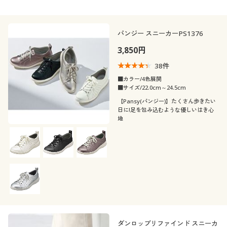
パンジー スニーカーPS1376
3,850円
38
件
■カラー/4色展開
■サイズ/22.0cm～24.5cm
【Pansy(パンジー)】たくさん歩きたい
日に!足を包み込むような優しいはき心
地
ダンロップリファインド スニーカ