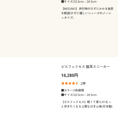
■サイズ/22.5cm～24.5cm
【MIZUNO】歩行時のひざにかかる負担
を軽減!ひざに優しいシューズのメッシ
ュタイプ。
ピエフェリセス 猫耳スニーカー
16,280円
2
件
■カラー/3色展開
■サイズ/22.5cm～24.5cm
【ピエフェリセス】軽くて柔らか!もっ
と歩きたくなる上質なはき心地(日本製)