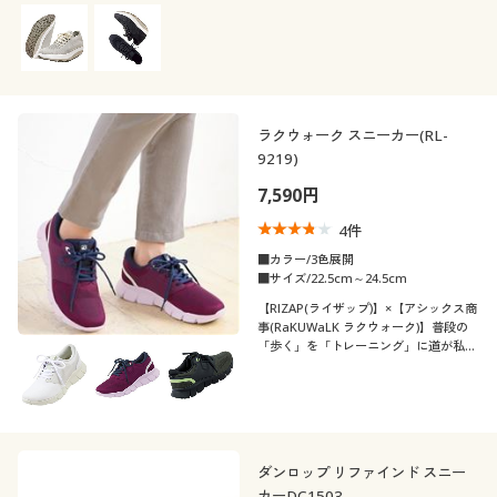
ラクウォーク スニーカー(RL-
9219)
7,590円
4
件
■カラー/3色展開
■サイズ/22.5cm～24.5cm
【RIZAP(ライザップ)】×【アシックス商
事(RaKUWaLK ラクウォーク)】普段の
「歩く」を「トレーニング」に道が私の
ジムになる!
ダンロップ リファインド スニー
カーDC1503