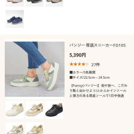
パンジー 厚底スニーカーFD105
5,390円
27
件
■カラー/5色展開
■サイズ/22.5cm～24.5cm
【Pansy(パンジー)】街や旅へ、こだわ
り靴と出かけよう!ふかふかインソール
と弾力のある厚底ソールで1日中快適