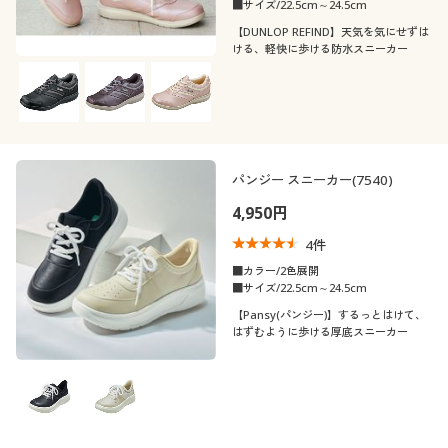
■サイズ/22.5cm～24.5cm
【DUNLOP REFIND】天気を気にせずは
ける、軽快に歩ける防水スニーカー
パンジー スニーカー(7540)
4,950円
4
件
■カラー/2色展開
■サイズ/22.5cm～24.5cm
【Pansy(パンジー)】するっとはけて、
はずむように歩ける厚底スニーカー