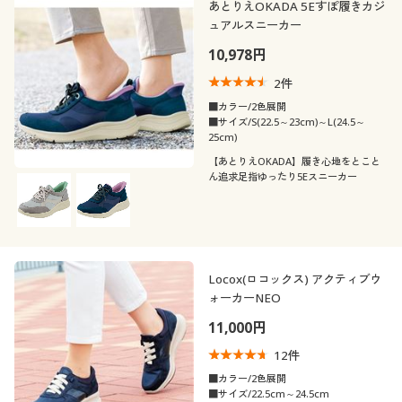
あとりえOKADA 5Eすぽ履きカジ
ュアルスニーカー
10,978円
2
件
■カラー/2色展開
■サイズ/S(22.5～23cm)～L(24.5～
25cm)
【あとりえOKADA】履き心地をとこと
ん追求足指ゆったり5Eスニーカー
Locox(ロコックス) アクティブウ
ォーカーNEO
11,000円
12
件
■カラー/2色展開
■サイズ/22.5cm～24.5cm