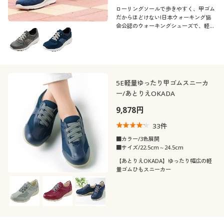
ローリングソールで歩きやすく、甲ゴム
だからほどけない!日本ウォーキング協
会公認のウォーキングシューズで、軽や
かにグングン歩こう♪
5E軽量ゆったり甲ゴムスニーカ
ー/あとりえOKADA
9,878円
33
件
■カラー/3色展開
■サイズ/22.5cm～24.5cm
【あとりえOKADA】ゆったり幅広の軽
量ゴムひもスニーカー