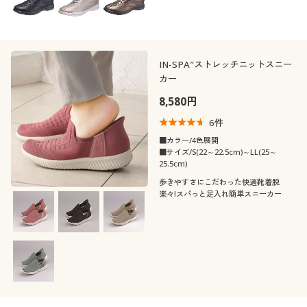
IN-SPA″ストレッチニットスニー
カー
8,580円
6
件
■カラー/4色展開
■サイズ/S(22～22.5cm)～LL(25～
25.5cm)
歩きやすさにこだわった快適靴着脱
楽々!スパっと足入れ簡単スニーカー