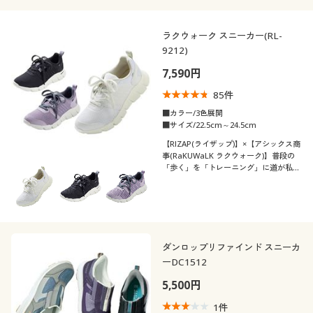
ラクウォーク スニーカー(RL-
9212)
7,590円
85
件
■カラー/3色展開
■サイズ/22.5cm～24.5cm
【RIZAP(ライザップ)】×【アシックス商
事(RaKUWaLK ラクウォーク)】普段の
「歩く」を「トレーニング」に道が私の
ジムになる!!
ダンロップリファインド スニーカ
ーDC1512
5,500円
1
件