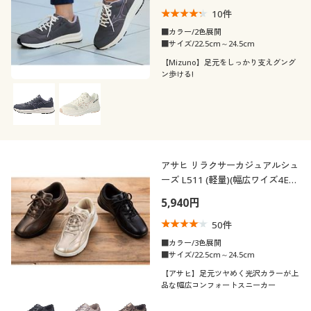
10
件
■カラー/2色展開
■サイズ/22.5cm～24.5cm
【Mizuno】足元をしっかり支えグング
ン歩ける!
アサヒ リラクサーカジュアルシュ
ーズ L511 (軽量)(幅広ワイズ4E相
当)(外側ファスナー付き)(アサヒ
5,940円
シューズ)
50
件
■カラー/3色展開
■サイズ/22.5cm～24.5cm
【アサヒ】足元ツヤめく光沢カラーが上
品な幅広コンフォートスニーカー