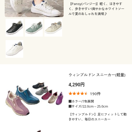
カタログ無料プレゼント
【Pansy(パンジー)】軽く、はきやす
こだわり条件
く、歩きやすい!爽やかなホワイトソー
柄・デザイン
で絞り込む
ルで夏のおしゃれを満喫♪
会員メニュー
素材
無地
花柄
マイページ
機能・特徴
レザー
ナイロン
閲覧履歴
シーン
ウォッシャブル(洗
抗菌防臭
える)
お気に入り
テイスト
スポーツ
ウィンブルドン スニーカー(軽量)
サポート
ストレッチ
4,290円
着用感
カジュアル
フェミニン
ご利用ガイド
190
件
年代
レギュラー
ゆったり
■カラー/7色展開
ベーシック
シック
■サイズ/22.0cm～25.0cm
よくある質問とお問い合わせ
シーズン
20代
30代
【ウィンブルドン】足にフィットして動
きやすい、毎日のスニーカー
価格
夏
春
～
円
絞込
40代
50代