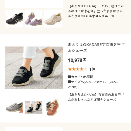
【あとりえOKADA】こだわり続けてい
るのは「はき心地」立ったままはける!
あとりえOKADA甲ゴムスニーカー
あとりえOKADA5Eすぽ履き甲ゴ
ムシューズ
10,978円
1
件
■カラー/3色展開
■サイズ/S(22.5～23cm)～L(24.5～
25cm)
【あとりえOKADA】存在感のある甲ゴ
ムがおしゃれなすぽ履きシューズ