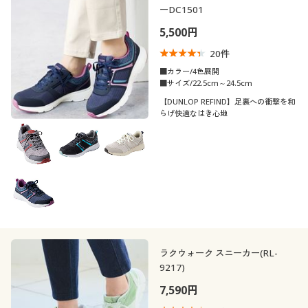
ーDC1501
5,500円
20
件
■カラー/4色展開
■サイズ/22.5cm～24.5cm
【DUNLOP REFIND】足裏への衝撃を和
らげ快適なはき心地
ラクウォーク スニーカー(RL-
9217)
7,590円