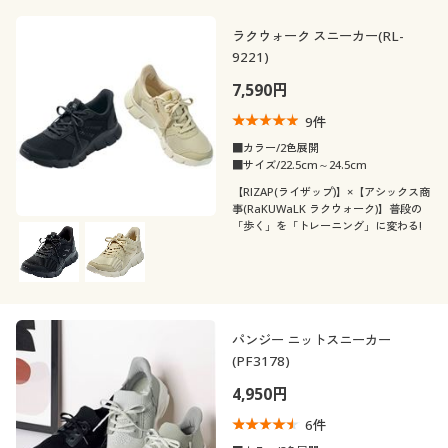
ラクウォーク スニーカー(RL-
9221)
7,590円
9
件
■カラー/2色展開
■サイズ/22.5cm～24.5cm
【RIZAP(ライザップ)】×【アシックス商
事(RaKUWaLK ラクウォーク)】普段の
「歩く」を「トレーニング」に変わる!
パンジー ニットスニーカー
(PF3178)
4,950円
6
件