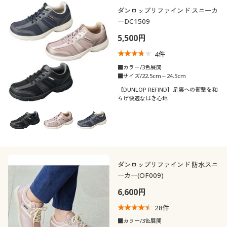
ダンロップリファインド スニーカ
ーDC1509
5,500円
4
件
■カラー/3色展開
■サイズ/22.5cm～24.5cm
【DUNLOP REFIND】足裏への衝撃を和
らげ快適なはき心地
ダンロップリファインド 防水スニ
ーカー(OF009)
6,600円
28
件
■カラー/3色展開