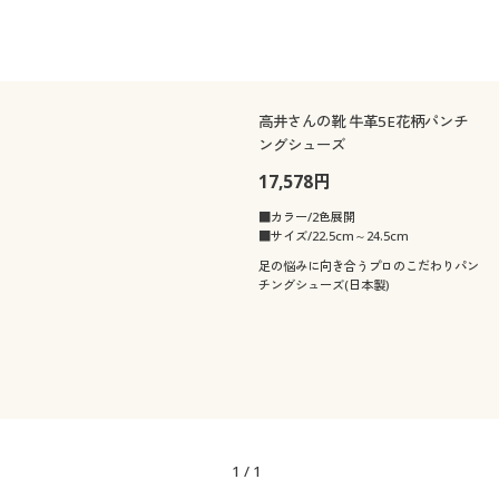
高井さんの靴 牛革5E花柄パンチ
ングシューズ
17,578円
■カラー/2色展開
■サイズ/22.5cm～24.5cm
足の悩みに向き合うプロのこだわりパン
チングシューズ(日本製)
1
/
1