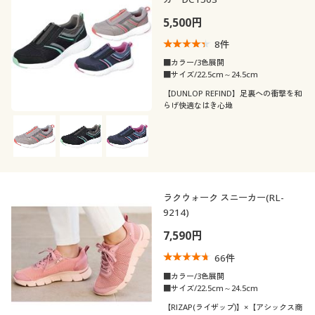
5,500円
8
件
■カラー/3色展開
■サイズ/22.5cm～24.5cm
【DUNLOP REFIND】足裏への衝撃を和
らげ快適なはき心地
ラクウォーク スニーカー(RL-
9214)
7,590円
66
件
■カラー/3色展開
■サイズ/22.5cm～24.5cm
【RIZAP(ライザップ)】×【アシックス商