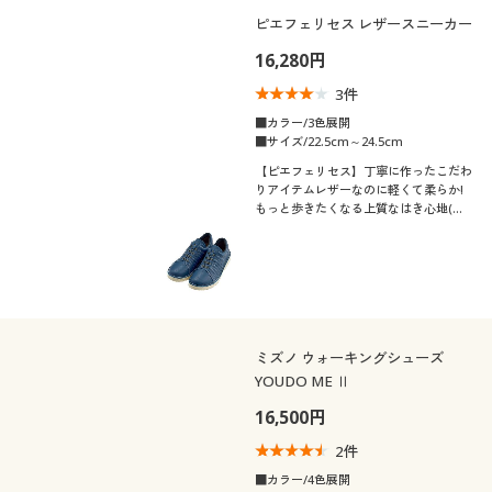
ピエフェリセス レザースニーカー
16,280円
3
件
■カラー/3色展開
■サイズ/22.5cm～24.5cm
【ピエフェリセス】丁寧に作ったこだわ
りアイテムレザーなのに軽くて柔らか!
もっと歩きたくなる上質なはき心地(日
本製)
ミズノ ウォーキングシューズ
YOUDO ME Ⅱ
16,500円
2
件
■カラー/4色展開