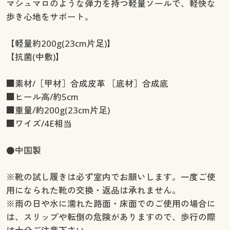
マシュマロのような弾力を持つ軽量ソールで、軽快な
歩き心地をサポート。
【軽量約200g(23cm片足)】
【抗菌(中敷)】
■素材/［甲材］合成皮革 ［底材］合成底
■ヒール高/約5cm
■重量/約200g(23cm片足)
■ワイズ/4E相当
●中国製
※靴の試し履きは必ず室内でお願いします。一度ご使
用になられた靴の交換・返品は承れません。
※雨の日や水に濡れた路面・床面でのご使用の場合に
は、スリップや転倒の危険がありますので、歩行の際