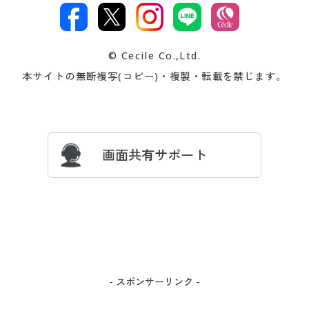
文
著作権・商標について
会社案内
交換・返品は
お支払は
カタログ無料プレゼント
特集一覧
© Cecile Co.,Ltd.
会員登録・お客様情報変更に
お客様番号・パスワードをお
本サイトの無断複写(コピー)・複製・転載を禁じます。
プレゼント＆キャンペーン
サイトマップ
ついて
忘れの場合
サイズガイド
よくある質問とお問い合わせ
画面共有サポート
- スポンサーリンク -