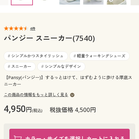
カタログ無料プレゼント
マイページ
会員メニュー
閲覧履歴
4件
マイページ
パンジー スニーカー(7540)
お気に入り
閲覧履歴
シンプルかつスタイリッシュ
軽量ウォーキングシューズ
#
#
サポート
お気に入り
スニーカー
シンプルなデザイン
#
#
ご利用ガイド
【Pansy(パンジー)】するっとはけて、はずむように歩ける厚底ス
サポート
ニーカー
よくある質問とお問い合わせ
この商品の情報をもっと詳しく見る
ご利用ガイド
4,950
円
税抜価格 4,500円
(税込)
よくある質問とお問い合わせ
カラー・サイズを選択しカートに入れる