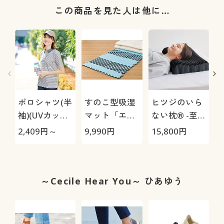
この商品を見た人は他に…
ポロシャツ(半
すのこ型吸湿
ヒツジのいら
袖)(UVカッ
マット「エア
ない枕® -至
ト・洗濯機
ージョブ®」
極-
2,409
円～
9,990
円
15,800
円
1
OK・吸汗速
Max
乾・S～5L)
～Cecile Hear You～ ひあゆう