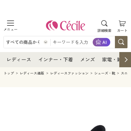
商品を探す
レディース
商品を探す
詳細検索
カート
インナー・下着
レディース通販すべて
レディース
メンズ
インナー・下着通販すべて
レディースファッション
インナー・下着
レディース通販すべて
レディース
インナー・下着
メンズ
家電・雑貨
家電・雑貨
メンズ通販すべて
女性下着
女性下着
メンズ
インナー・下着通販すべて
レディースファッション
トップ
レディース通販
レディースファッション
シューズ・靴
スニ
寝具・インテリア・家具
家電・雑貨すべて
メンズファッション
メンズ下着
家電・雑貨
メンズ通販すべて
女性下着
女性下着
美容・健康
寝具・インテリア・家具通販すべて
家電
メンズ下着
ジュニア・ティーンズ下着
寝具・インテリア・家具
家電・雑貨すべて
メンズファッション
メンズ下着
制服・スクール
美容・健康通販すべて
家具・収納
キッチン・雑貨・日用品
美容・健康
寝具・インテリア・家具通販すべて
家電
メンズ下着
ジュニア・ティーンズ下着