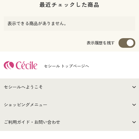
最近チェックした商品
表示できる商品がありません。
表示履歴を残す
セシール トップページへ
セシールへようこそ
はじめての方へ
ご利用環境について
ショッピングメニュー
セシールご利用規約
プライバシーポリシー
商品カテゴリ
バーゲンセール
ご利用ガイド・お問い合わせ
特定商取引法に基づく表示
古物営業法に基づく表示
カタログ・チラシからのご注
デジタルカタログ
ご注文は
お届けは