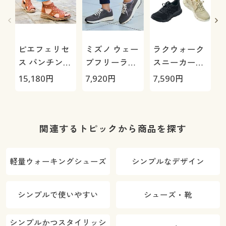
ピエフェリセ
ミズノ ウェー
ラクウォーク
ス パンチング
ブフリーライ
スニーカー
ブーツサンダ
ド2SW
(RL-9221)
ズ
15,180
円
7,920
円
7,590
円
3
ル
関連するトピックから商品を探す
軽量ウォーキングシューズ
シンプルなデザイン
シンプルで使いやすい
シューズ・靴
シンプルかつスタイリッシ