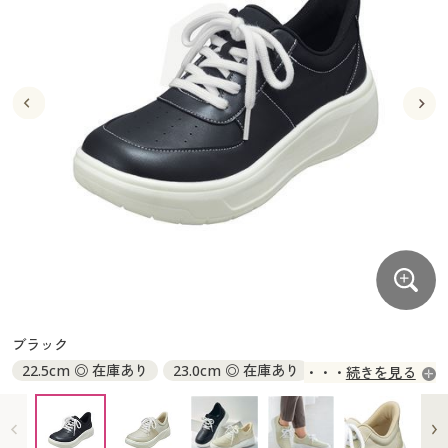
大きいサイズ
制服・スクールすべて
美容・健康・サプリメント
寝具・ベッド
制服・スクール
美容・健康通販すべて
家具・収納
キッチン・雑貨・日用品
バーゲン
大きいサイズ通販すべて
制服・学生服
カーテン・ラグ・ファブリック
大きいサイズ
制服・スクールすべて
美容・健康・サプリメント
寝具・ベッド
詳細検索
バーゲンセール
大きいサイズ レディース服
ジュニア・ティーンズ下着
バーゲン
大きいサイズ通販すべて
制服・学生服
カーテン・ラグ・ファブリック
商品カテゴリ一覧
シークレットセール
大きいサイズ レディース下着
詳細検索
バーゲンセール
大きいサイズ レディース服
ジュニア・ティーンズ下着
カタログ
大きいサイズ メンズ
商品カテゴリ一覧
シークレットセール
大きいサイズ レディース下着
カタログ・チラシからのご注文
カタログ
大きいサイズ 事務・制服
大きいサイズ メンズ
デジタルカタログ
カタログ・チラシからのご注文
ブラック
大きいサイズ 事務・制服
22.5cm ◎ 在庫あり
23.0cm ◎ 在庫あり
続きを見る
カタログ無料プレゼント
デジタルカタログ
23.5cm ◎ 在庫あり
24.0cm ◎ 在庫あり
24.5cm ◎ 在庫あり
会員メニュー