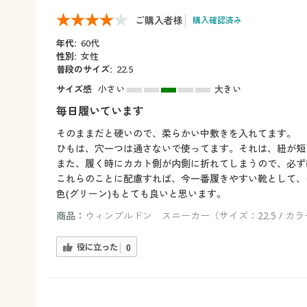
ご購入者様
購入確認済み
年代:
60代
性別:
女性
普段のサイズ:
22.5
サイズ感
小さい
大きい
毎日履いています
そのままだと硬いので、柔らかい中敷きを入れてます。
ひもは、穴一つは通さないで使ってます。それは、紐が短
また、履く時にカカト側が内側に折れてしまうので、必ず
これらのことに配慮すれば、今一番履きやすい靴として、
色(グリーン)もとても良いと思います。
商品：
ウィンブルドン スニーカー（サイズ：22.5 / カ
役に立った
0