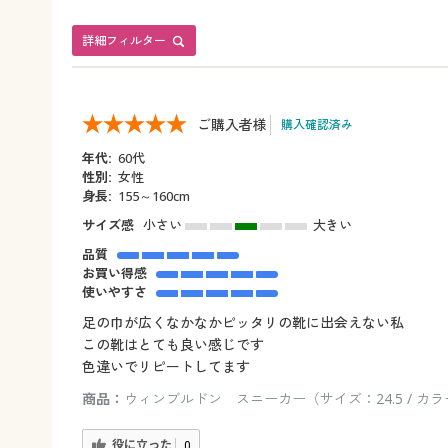
詳細フィルター
ご購入者様
購入確認済み
年代:
60代
性別:
女性
身長:
155～160cm
サイズ感
小さい
大きい
品質
お買い得感
使いやすさ
足の巾が広くなかなかピッタリの靴に出会えない私
この靴はとても良い感じです
色違いでリピートしてます
商品：
ウィンブルドン スニーカー（サイズ：24.5 / カ
役に立った
0