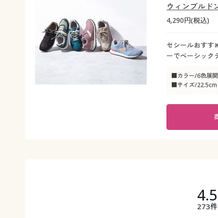
ウィンブルドン
4,290円(税込)
セシールおすすめ
ーでベーシック
■カラー/6色展開
■サイズ/22.5cm
4.
273件