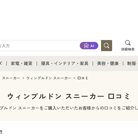
詳細検索
ズ
家電・雑貨
寝具・インテリア・家具
美容・健康
制服
て
ズ通販すべて
家電・雑貨すべて
寝具・インテリア・家具通販すべて
美容・健康通販すべ
制服
スニーカー
ウィンブルドン スニーカー
口コミ
ズファッション
家電
家具・収納
美容・健康・サプリ
制服
ウィンブルドン スニーカー 口コミ
ズ下着
キッチン・雑貨・日用品
寝具・ベッド
ジュ
ブルドン スニーカーをご購入いただいたお客様からの口コミをご紹介
着
カーテン・ラグ・ファブリック
3件