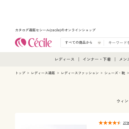
カタログ通販セシール(cecile)のオンラインショップ
レディース
インナー・下着
メン
レディース通販すべて
インナー・下着通販すべ
メン
トップ
レディース通販
レディースファッション
シューズ・靴
レディースファッション
女性下着
メン
女性下着
メンズ下着
メン
ウィン
ジュニア・ティーンズ下
27