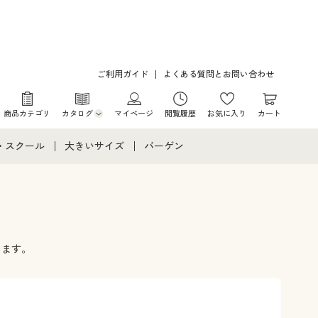
ご利用ガイド
よくある質問とお問い合わせ
商品カテゴリ
カタログ
マイページ
閲覧履歴
お気に入り
カート
カタログ・チラシからのご注文
・スクール
大きいサイズ
バーゲン
デジタルカタログ
て
・スクールすべて
大きいサイズ通販すべて
バーゲンセール
カタログ無料プレゼント
メント
・学生服
大きいサイズ レディース服
シークレットセール
ニア・ティーンズ下着
大きいサイズ レディース下着
します。
大きいサイズ メンズ