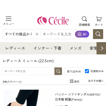
商品を探す
詳細検索
カート
レディース
インナー・下着
レディース通販すべて
レディース
インナー・下着
メンズ
家電・雑
メンズ
インナー・下着通販すべて
レディースファッション
レディース ミュール
(22.5cm)
家電・雑貨
代表色のみ
メンズ通販すべて
女性下着
絞り込み(
4
)
女性下着
3
1
/
1
表示
件(
ページ)
寝具・インテリア・家具
家電・雑貨すべて
メンズファッション
メンズ下着
在庫
在庫のある商品のみ表示
パンジー ソフトサンダル(6810)/
カテゴリ
美容・健康
寝具・インテリア・家具通販すべて
家電
メンズ下着
ジュニア・ティーンズ下着
日本製 軽量(Pansy)