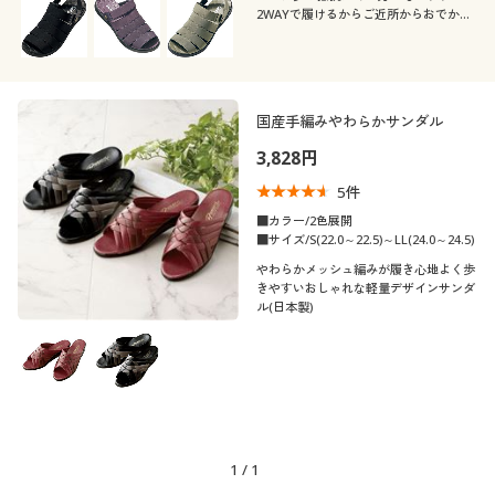
カタログ無料プレゼント
2WAYで履けるからご近所からおでかけ
素材
無地
まで◎
会員メニュー
機能・特徴
レザー
マイページ
国産手編みやわらかサンダル
テイスト
ストレッチ
3,828円
閲覧履歴
着用感
ベーシック
カジュアル
5
件
■カラー/2色展開
お気に入り
年代
■サイズ/S(22.0～22.5)～LL(24.0～24.5)
レギュラー
ゆったり
ナチュラル
やわらかメッシュ編みが履き心地よく歩
サポート
きやすいおしゃれな軽量デザインサンダ
シーズン
20代
30代
ル(日本製)
ご利用ガイド
価格
春
夏
～
円
絞込
40代
50代
よくある質問とお問い合わせ
秋
解除する
60代
1
/
1
閉じる