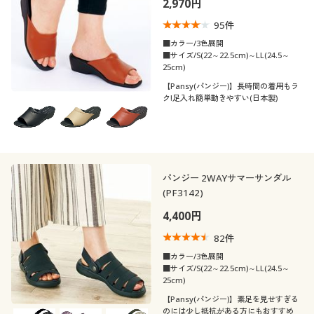
2,970円
制服・スクール
美容・健康通販すべて
家具・収納
キッチン・雑貨・日用品
95
件
■カラー/3色展開
大きいサイズ
制服・スクールすべて
美容・健康・サプリメント
寝具・ベッド
■サイズ/S(22～22.5cm)～LL(24.5～
口コミ
25cm)
(4〜4.9)
【Pansy(パンジー)】長時間の着用もラ
バーゲン
大きいサイズ通販すべて
制服・学生服
カーテン・ラグ・ファブリック
ク!足入れ簡単動きやすい(日本製)
レディースサ
S
M
L
LL
イズ
詳細検索
バーゲンセール
大きいサイズ レディース服
ジュニア・ティーンズ下着
靴・靴下サイ
21.5
22
22.5
23
23.5
24
ズ
商品カテゴリ一覧
シークレットセール
大きいサイズ レディース下着
パンジー 2WAYサマーサンダル
(PF3142)
24.5
25
カタログ
大きいサイズ メンズ
4,400円
カタログ・チラシからのご注文
カラー
82
件
大きいサイズ 事務・制服
■カラー/3色展開
■サイズ/S(22～22.5cm)～LL(24.5～
デジタルカタログ
25cm)
こだわり条件
柄・デザイン
で絞り込む
【Pansy(パンジー)】素足を見せすぎる
のには少し抵抗がある方にもおすすめ