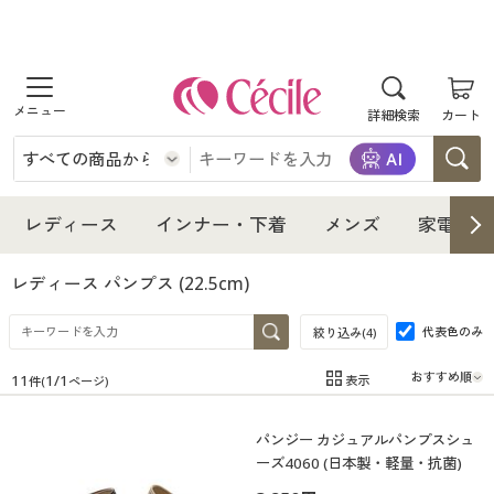
商品を探す
詳細検索
カート
レディース
インナー・下着
レディース通販すべて
レディース
インナー・下着
メンズ
家電・雑
メンズ
インナー・下着通販すべて
レディースファッション
レディース パンプス
(22.5cm)
家電・雑貨
代表色のみ
メンズ通販すべて
女性下着
絞り込み(
4
)
女性下着
11
1
/
1
表示
件(
ページ)
寝具・インテリア・家具
家電・雑貨すべて
メンズファッション
メンズ下着
在庫
在庫のある商品のみ表示
パンジー カジュアルパンプスシュ
カテゴリ
美容・健康
寝具・インテリア・家具通販すべて
家電
メンズ下着
ジュニア・ティーンズ下着
ーズ4060 (日本製・軽量・抗菌)