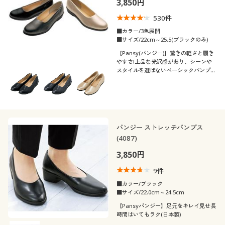
3,850円
制服・スクール
美容・健康通販すべて
家具・収納
キッチン・雑貨・日用品
530
件
■カラー/3色展開
大きいサイズ
制服・スクールすべて
美容・健康・サプリメント
寝具・ベッド
■サイズ/22cm～25.5(ブラックのみ)
口コミ
(4〜4.9)
【Pansy(パンジー)】驚きの軽さと履き
やすさ!上品な光沢感があり、シーンや
バーゲン
大きいサイズ通販すべて
制服・学生服
カーテン・ラグ・ファブリック
スタイルを選ばないベーシックパンプ
(3〜3.9)
ス!
詳細検索
バーゲンセール
大きいサイズ レディース服
ジュニア・ティーンズ下着
靴・靴下サイ
22
22.5
23
23.5
24
24.5
ズ
商品カテゴリ一覧
シークレットセール
大きいサイズ レディース下着
25
25.5
パンジー ストレッチパンプス
(4087)
カタログ
大きいサイズ メンズ
3,850円
カラー
カタログ・チラシからのご注文
9
件
大きいサイズ 事務・制服
■カラー/ブラック
■サイズ/22.0cm～24.5cm
デジタルカタログ
【Pansyパンジー】足元をキレイ見せ長
時間はいてもラク(日本製)
こだわり条件
柄・デザイン
で絞り込む