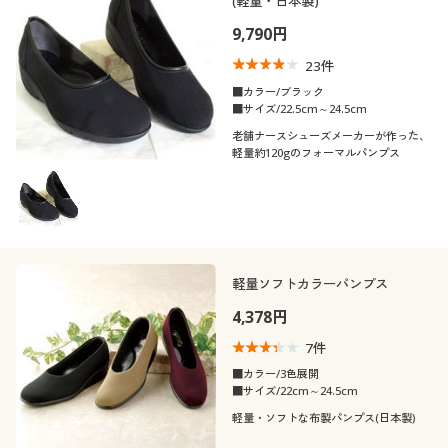
(軽量・日本製)
9,790円
23
件
■カラー/ブラック
■サイズ/22.5cm～24.5cm
老舗ナースシューズメーカーが作った、
軽量約120gのフォーマルパンプス
軽量ソフトカラーパンプス
4,378円
7
件
■カラー/3色展開
■サイズ/22cm～24.5cm
軽量・ソフトな布製パンプス(日本製)