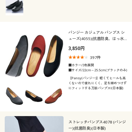
カタログ無料プレゼント
素材
無地
会員メニュー
機能・特徴
レザー
マイページ
パンジー カジュアル パンプス シ
ューズ(4055)(抗菌防臭、はっ水)
シーン
ストレッチ
抗菌防臭
(日本製・軽量)
閲覧履歴
3,850円
テイスト
フォーマル
オフィス
397
件
撥水
お気に入り
■カラー/3色展開
着用感
■サイズ/22cm～25.5cm(ブラックのみ)
カジュアル
ベーシック
サポート
【Pansy(パンジー)】軽くてヒールも高
くないので疲れにくく、足を締めつけず
年代
レギュラー
ゆったり
にフィットする万能パンプス!(日本製)
エレガント
シック
ご利用ガイド
シーズン
30代
40代
ナチュラル
よくある質問とお問い合わせ
価格
春
夏
～
円
絞込
50代
60代
ストレッチパンプス4078 (パンジ
ー)(抗菌防臭)(日本製)
秋