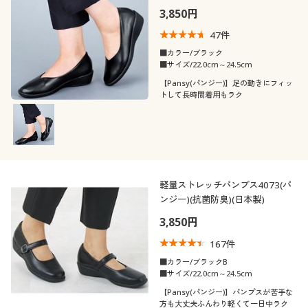
解除する
3,850円
閉じる
47
件
■カラー/ブラック
■サイズ/22.0cm～24.5cm
【Pansy(パンジー)】足の動きにフィッ
トして長時間着用もラク
軽量ストレッチパンプス4073(パ
ンジー)(抗菌防臭)(日本製)
3,850円
167
件
■カラー/ブラックB
■サイズ/22.0cm～24.5cm
【Pansy(パンジー)】パンプスが苦手な
方も大丈夫ふんわり軽くて一日中ラク