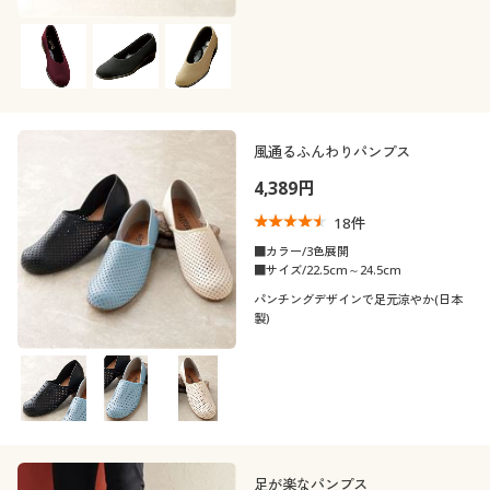
風通るふんわりパンプス
4,389円
18
件
■カラー/3色展開
■サイズ/22.5cm～24.5cm
パンチングデザインで足元涼やか(日本
製)
足が楽なパンプス