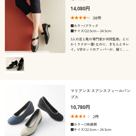
14,080円
38
件
■カラー/ブラック
■サイズ/22.5cm～24.5cm
3人の足と靴の専門家が共同監修。とに
かくラクが一番! なのに、きちんとキレ
イ。V字カットのアッパーが、細く、長
く、美しく見せる!(日本製)
マリアンヌ スアシスフィールパン
プス
10,780円
2
件
■カラー/3色展開
■サイズ/22.5cm～24.5cm