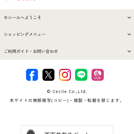
セシールへようこそ
はじめての方へ
ご利用環境について
ショッピングメニュー
セシールご利用規約
プライバシーポリシー
商品カテゴリ
バーゲンセール
ご利用ガイド・お問い合わせ
特定商取引法に基づく表示
古物営業法に基づく表示
カタログ・チラシからのご注
デジタルカタログ
ご注文は
お届けは
文
著作権・商標について
会社案内
交換・返品は
お支払は
カタログ無料プレゼント
特集一覧
© Cecile Co.,Ltd.
会員登録・お客様情報変更に
お客様番号・パスワードをお
本サイトの無断複写(コピー)・複製・転載を禁じます。
プレゼント＆キャンペーン
サイトマップ
ついて
忘れの場合
サイズガイド
よくある質問とお問い合わせ