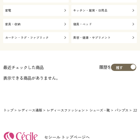
家電
キッチン・雑貨・日用品
家具・収納
寝具・ベッド
カーテン・ラグ・ファブリック
美容・健康・サプリメント
履歴を
最近チェックした商品
表示できる商品がありません。
トップ
レディース通販
レディースファッション
シューズ・靴
パンプス
22.
セシール トップページへ