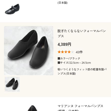
(日本製)
脱ぎたくならないフォーマルパン
プス
4,389円
43
件
■カラー/ブラック
■サイズ/22.5cm～24.5cm
吸いつくようなフィット感の軽量布製パ
ンプス(日本製)
マリアンヌ フォーマルパンプス