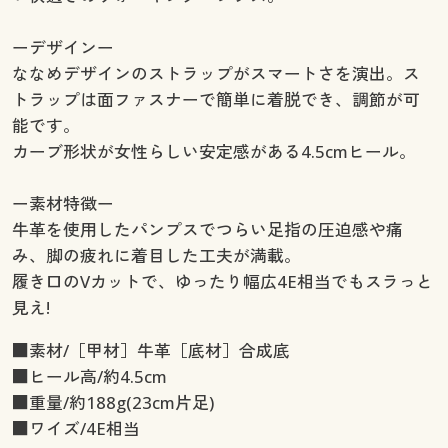
ーデザインー
ななめデザインのストラップがスマートさを演出。ス
トラップは面ファスナーで簡単に着脱でき、調節が可
能です。
カーブ形状が女性らしい安定感がある4.5cmヒール。
ー素材特徴ー
牛革を使用したパンプスでつらい足指の圧迫感や痛
み、脚の疲れに着目した工夫が満載。
履き口のVカットで、ゆったり幅広4E相当でもスラっと
見え!
■素材/［甲材］牛革［底材］合成底
■ヒール高/約4.5cm
■重量/約188g(23cm片足)
■ワイズ/4E相当