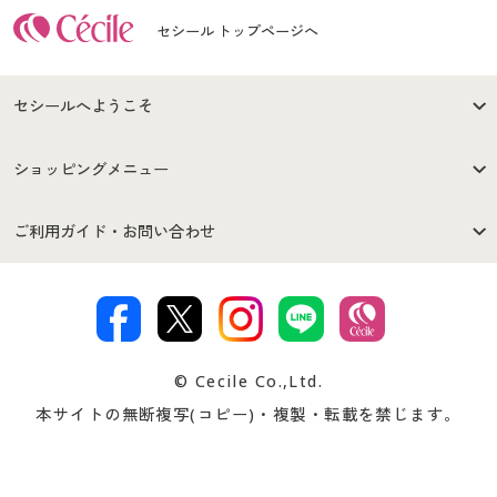
セシール トップページへ
セシールへようこそ
はじめての方へ
ご利用環境について
ショッピングメニュー
セシールご利用規約
プライバシーポリシー
商品カテゴリ
バーゲンセール
ご利用ガイド・お問い合わせ
特定商取引法に基づく表示
古物営業法に基づく表示
カタログ・チラシからのご注
デジタルカタログ
ご注文は
お届けは
文
著作権・商標について
会社案内
交換・返品は
お支払は
カタログ無料プレゼント
特集一覧
© Cecile Co.,Ltd.
会員登録・お客様情報変更に
お客様番号・パスワードをお
本サイトの無断複写(コピー)・複製・転載を禁じます。
プレゼント＆キャンペーン
サイトマップ
ついて
忘れの場合
サイズガイド
よくある質問とお問い合わせ