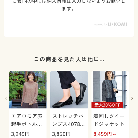
ご質問の中には個人情報は入力しないようお願いし
ます。
この商品を見た人は他に…
最大30%OFF
エアロモア表
ストレッチパ
着回しツイー
起毛ボトルネ
ンプス4078
ドジャケット
ックプルオー
(パンジー)(抗
3,949
円
3,850
円
8,459
円～
1