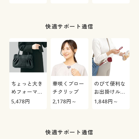
バー
菌防臭)(日本
O
製)
快適サポート通信
ちょっと大き
華咲くブロー
のびて便利な
めフォーマル
チクリップ
お出掛けルー
バッグ
ペ
5,478
円
2,178
円～
1,848
円～
快適サポート通信