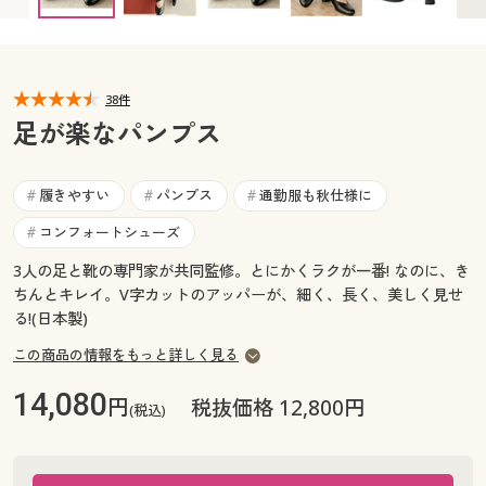
カタログ無料プレゼント
マイページ
会員メニュー
閲覧履歴
38件
マイページ
足が楽なパンプス
お気に入り
閲覧履歴
履きやすい
パンプス
通勤服も秋仕様に
#
#
#
サポート
お気に入り
コンフォートシューズ
#
ご利用ガイド
3人の足と靴の専門家が共同監修。とにかくラクが一番! なのに、き
サポート
ちんとキレイ。V字カットのアッパーが、細く、長く、美しく見せ
る!(日本製)
よくある質問とお問い合わせ
ご利用ガイド
この商品の情報をもっと詳しく見る
よくある質問とお問い合わせ
14,080
円
税抜価格 12,800円
(税込)