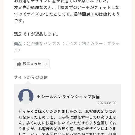
お洒落なデザインに惹かれ届くのが楽しみでした。
左足先が窮屈なのと、土踏まずのアーチがフィットしな
いのでサイズUPしたとしても…長時間履くのは疲れそう
です。
残念ですが返品します。
商品：
足が楽なパンプス（サイズ：23 / カラー：ブラッ
ク）
役に立った
0
サイトからの返信
セシールオンラインショップ担当
2026-08-03
せっかくご購入いただきましたのに、お客様の足型に合
わなかったとのこと、ご期待に添えず申しわけありませ
ん。多くの方に快適にはいていただけるよう企画してお
りますが、お客様の足の形や幅、靴のデザインによりま
して、どうしても足に合わない場合がございます。何卒