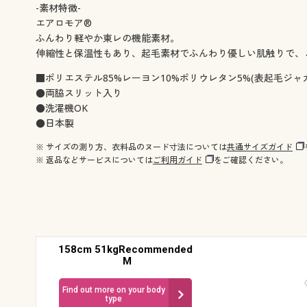
-素材特徴-
エアロモア®
ふんわり軽やか東レの機能素材。
伸縮性と保温性もあり、起毛素材でふんわり優しい肌触りで、
■ポリエステル85%レーヨン10%ポリウレタン5%(表起毛ジャ
●両脇スリット入り
●洗濯機OK
●日本製
※ サイズの測り方、衣料品のヌード寸法については
共通サイズガイド
※ 返品などサービスについては
ご利用ガイド
をご確認ください。
158cm 51kgRecommended
M
Find out more on your body
type