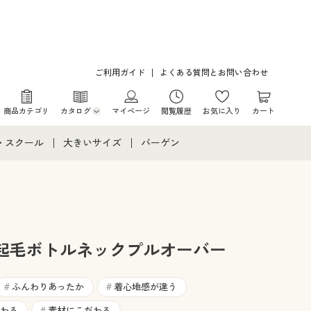
ご利用ガイド
よくある質問とお問い合わせ
商品カテゴリ
カタログ
マイページ
閲覧履歴
お気に入り
カート
カタログ・チラシからのご注文
・スクール
大きいサイズ
バーゲン
デジタルカタログ
て
・スクールすべて
大きいサイズ通販すべて
バーゲンセール
カタログ無料プレゼント
メント
・学生服
大きいサイズ レディース服
シークレットセール
ニア・ティーンズ下着
大きいサイズ レディース下着
起毛ボトルネックプルオーバー
大きいサイズ メンズ
ふんわりあったか
着心地感が違う
#
#
わる
素材にこだわる
#