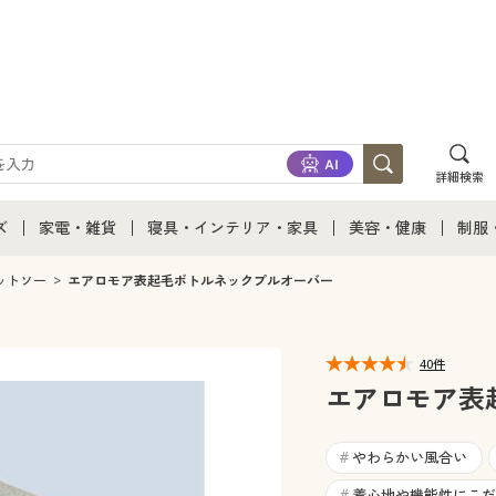
詳細検索
ズ
家電・雑貨
寝具・インテリア・家具
美容・健康
制服
て
ズ通販すべて
家電・雑貨すべて
寝具・インテリア・家具通販すべて
美容・健康通販すべ
制服
ットソー
エアロモア表起毛ボトルネックプルオーバー
ズファッション
家電
家具・収納
美容・健康・サプリ
制服
40件
ズ下着
キッチン・雑貨・日用品
寝具・ベッド
ジュ
エアロモア表
着
カーテン・ラグ・ファブリック
やわらかい風合い
#
着心地や機能性にこだ
#