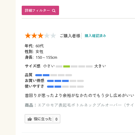
詳細フィルター
ご購入者様
購入確認済み
年代:
60代
性別:
女性
身長:
150～155cm
サイズ感
小さい
大きい
品質
お買い得感
使いやすさ
首回りが思ったより余裕がなかたのでもう少し広めがいい
商品：
エアロモア表起毛ボトルネックプルオーバー（サイズ
役に立った
0