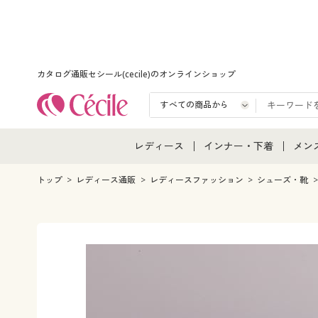
カタログ通販セシール(cecile)のオンラインショップ
レディース
インナー・下着
メン
レディース通販すべて
インナー・下着通販すべ
メン
トップ
レディース通販
レディースファッション
シューズ・靴
レディースファッション
女性下着
メン
女性下着
メンズ下着
メン
ジュニア・ティーンズ下