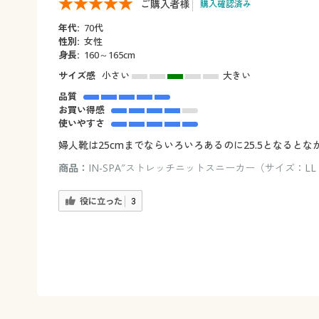
ご購入者様
購入確認済み
年代:
70代
性別:
女性
身長:
160～165cm
サイズ感
小さい
大きい
品質
お買い得感
使いやすさ
婦人靴は25cmまでならいろいろあるのに25.5となる
商品：
IN-SPA″ストレッチニットスニーカー（サイズ：LL
役に立った
3