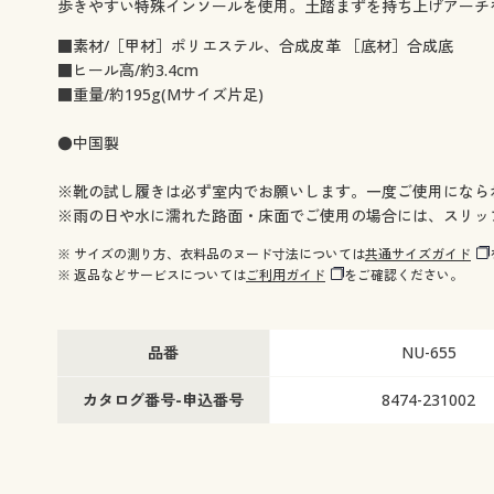
歩きやすい特殊インソールを使用。土踏まずを持ち上げアーチ
■素材/［甲材］ポリエステル、合成皮革 ［底材］合成底
■ヒール高/約3.4cm
■重量/約195g(Mサイズ片足)
●中国製
※靴の試し履きは必ず室内でお願いします。一度ご使用になら
※雨の日や水に濡れた路面・床面でご使用の場合には、スリッ
※ サイズの測り方、衣料品のヌード寸法については
共通サイズガイド
※ 返品などサービスについては
ご利用ガイド
をご確認ください。
品番
NU-655
カタログ番号-申込番号
8474-231002