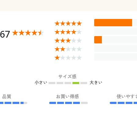
.67
サイズ感
小さい
大きい
品質
お買い得感
使いやす