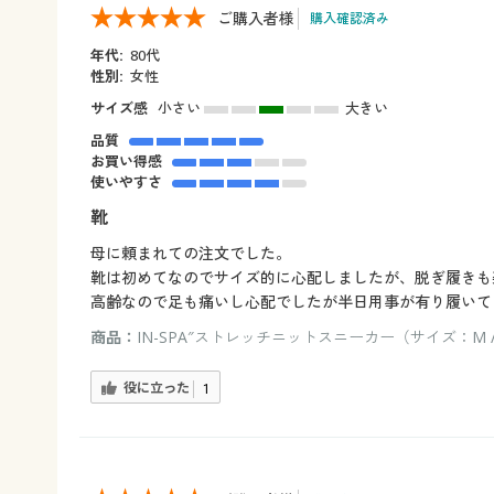
ご購入者様
購入確認済み
年代:
80代
性別:
女性
サイズ感
小さい
大きい
品質
お買い得感
使いやすさ
靴
母に頼まれての注文でした。
靴は初めてなのでサイズ的に心配しましたが、脱ぎ履きも
高齢なので足も痛いし心配でしたが半日用事が有り履いて
商品：
IN-SPA″ストレッチニットスニーカー（サイズ：M
役に立った
1