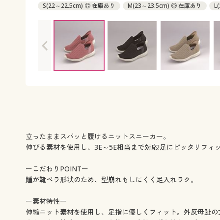
S(22～22.5cm) ◎ 在庫あり
M(23～23.5cm) ◎ 在庫あり
L
LL(25～25.5cm) ◎ 在庫あり
立ったままスパッと履けるニットスニーカー。
伸びる素材を使用し、3E～5E相当まで対応!足にピッタリフィ
ーこだわりPOINTー
踵が靴ベラ形状のため、型崩れもしにくく足入れラク。
ー素材特性ー
伸縮ニット素材を使用し、足指に優しくフィット。外反母趾の