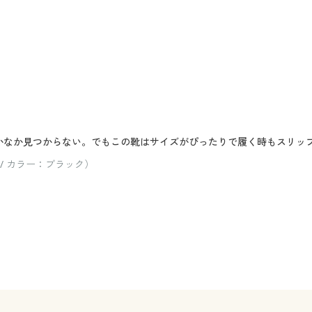
となかなか見つからない。でもこの靴はサイズがぴったりで履く時もスリ
 / カラー：ブラック）