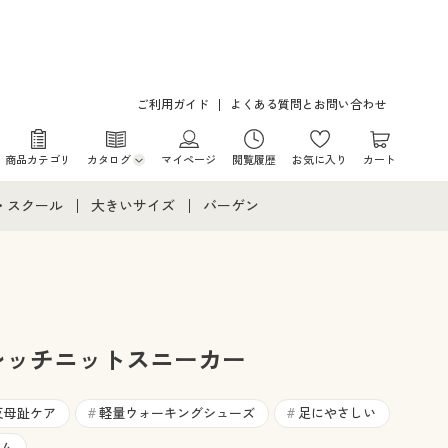
ご利用ガイド
よくある質問とお問い合わせ
商品カテゴリ
カタログ
マイページ
閲覧履歴
お気に入り
カート
カタログ・チラシからのご注文
・スクール
大きいサイズ
バーゲン
デジタルカタログ
て
・スクールすべて
大きいサイズ通販すべて
バーゲンセール
カタログ無料プレゼント
メント
・学生服
大きいサイズ レディース服
シークレットセール
ニア・ティーンズ下着
大きいサイズ レディース下着
ストレッチニットスニーカー
大きいサイズ メンズ
反母趾ケア
軽量ウォーキングシューズ
足にやさしい
#
#
ム