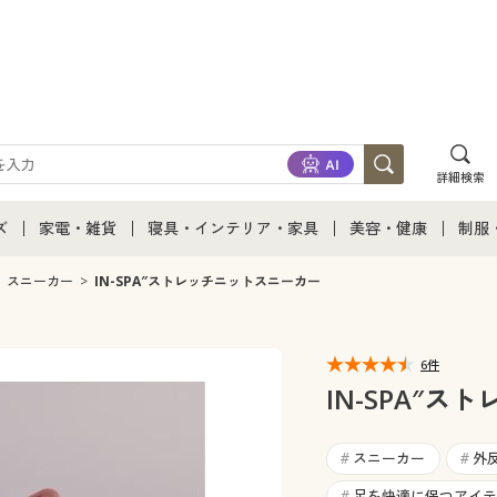
詳細検索
ズ
家電・雑貨
寝具・インテリア・家具
美容・健康
制服
て
ズ通販すべて
家電・雑貨すべて
寝具・インテリア・家具通販すべて
美容・健康通販すべ
制服
スニーカー
IN-SPA″ストレッチニットスニーカー
ズファッション
家電
家具・収納
美容・健康・サプリ
制服
6件
ズ下着
キッチン・雑貨・日用品
寝具・ベッド
ジュ
IN-SPA″
着
カーテン・ラグ・ファブリック
スニーカー
外
#
#
足を快適に保つアイテ
#