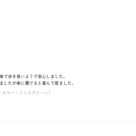
楽で歩き易いようで安心しました。
ましたが楽に履けると喜んで居ました。
 / カラー：ミントグリーン）