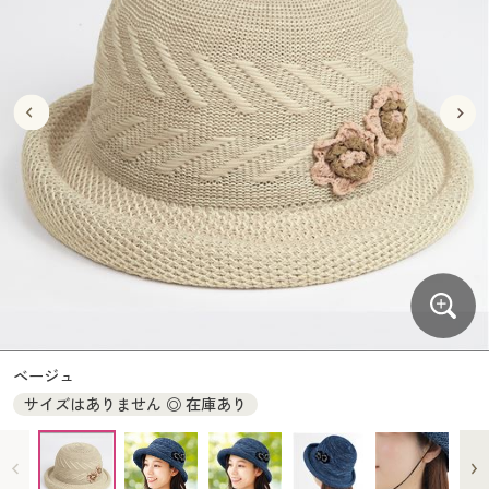
大きいサイズ
制服・スクールすべて
美容・健康・サプリメント
寝具・ベッド
制服・スクール
美容・健康通販すべて
家具・収納
キッチン・雑貨・日用品
バーゲン
大きいサイズ通販すべて
制服・学生服
カーテン・ラグ・ファブリック
大きいサイズ
制服・スクールすべて
美容・健康・サプリメント
寝具・ベッド
詳細検索
バーゲンセール
大きいサイズ レディース服
ジュニア・ティーンズ下着
バーゲン
大きいサイズ通販すべて
制服・学生服
カーテン・ラグ・ファブリック
商品カテゴリ一覧
シークレットセール
大きいサイズ レディース下着
詳細検索
バーゲンセール
大きいサイズ レディース服
ジュニア・ティーンズ下着
カタログ
大きいサイズ メンズ
商品カテゴリ一覧
シークレットセール
大きいサイズ レディース下着
カタログ・チラシからのご注文
カタログ
大きいサイズ 事務・制服
大きいサイズ メンズ
デジタルカタログ
カタログ・チラシからのご注文
ベージュ
大きいサイズ 事務・制服
サイズはありません ◎ 在庫あり
カタログ無料プレゼント
デジタルカタログ
会員メニュー