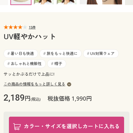
カタログ無料プレゼント
マイページ
会員メニュー
閲覧履歴
15件
マイページ
UV軽やかハット
お気に入り
閲覧履歴
暑い日も快適
旅をもっと快適に
UV対策ウェア
#
#
#
サポート
お気に入り
おしゃれと機能性
帽子
#
#
ご利用ガイド
サッとかぶるだけで上品に!
サポート
この商品の情報をもっと詳しく見る
よくある質問とお問い合わせ
ご利用ガイド
2,189
円
税抜価格 1,990円
(税込)
よくある質問とお問い合わせ
カラー・サイズを選択しカートに入れる