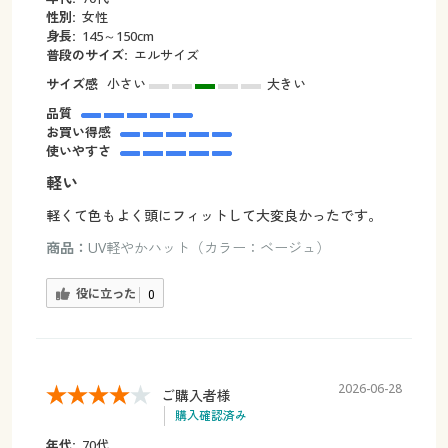
性別:
女性
身長:
145～150cm
普段のサイズ:
エルサイズ
サイズ感
小さい
大きい
品質
お買い得感
使いやすさ
軽い
軽くて色もよく頭にフィットして大変良かったです。
商品：
UV軽やかハット（カラー：ベージュ）
役に立った
0
2026-06-28
ご購入者様
購入確認済み
年代:
70代