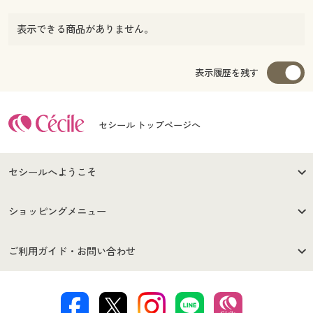
表示できる商品がありません。
表示履歴を残す
セシール トップページへ
セシールへようこそ
はじめての方へ
ご利用環境について
ショッピングメニュー
セシールご利用規約
プライバシーポリシー
商品カテゴリ
バーゲンセール
ご利用ガイド・お問い合わせ
特定商取引法に基づく表示
古物営業法に基づく表示
カタログ・チラシからのご注
デジタルカタログ
ご注文は
お届けは
文