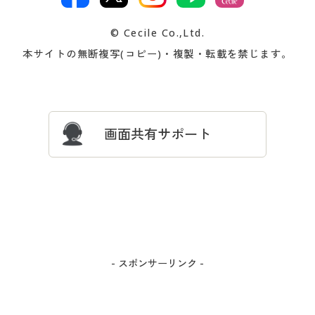
著作権・商標について
会社案内
交換・返品は
お支払は
カタログ無料プレゼント
特集一覧
© Cecile Co.,Ltd.
会員登録・お客様情報変更に
お客様番号・パスワードをお
本サイトの無断複写(コピー)・複製・転載を禁じます。
プレゼント＆キャンペーン
サイトマップ
ついて
忘れの場合
サイズガイド
よくある質問とお問い合わせ
画面共有サポート
- スポンサーリンク -