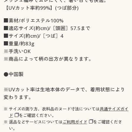
メッシュ編みでムレにくく、暑い日でも快適。
【UVカット率約99%】(つば部分)
■素材/ポリエステル100%
■適応サイズ(約cm)/［頭囲］57.5まで
■サイズ(約cm)/［つば］4
■重量/約83g
※手洗いOK
※商品によって柄の出方が異なります。
●中国製
※UVカット率は生地本体のデータで、着用状態により
変わります。
※ サイズの測り方、衣料品のヌード寸法については
共通サイズガイ
ド
をご確認ください。
※ 返品などサービスについては
ご利用ガイド
をご確認くださ
い。