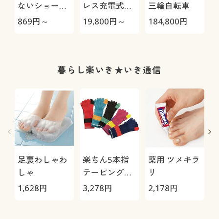
ないショーツ
レス充電式ク
三輪自転車
(デイリーヒッ
リーナー
H
869
円～
19,800
円～
184,800
円
4
プス®)(綿混
CL115FDW
0
ストレッチ・
はきこみ丈ス
タンダード)
暮らし楽いき★いき通信
足裏わしゃわ
楽ちん5本指
薬用 ツメキラ
しゃ
テーピングソ
リ
ックス5色組
1,628
円
3,278
円
2,178
円
4