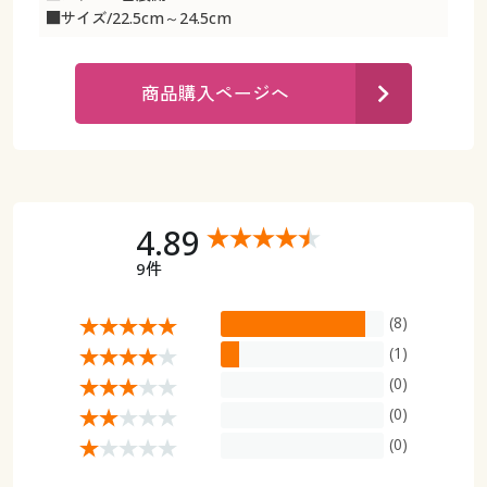
カタログ無料プレゼント
■サイズ/22.5cm～24.5cm
マイページ
会員メニュー
商品購入ページへ
閲覧履歴
マイページ
お気に入り
閲覧履歴
サポート
お気に入り
4.89
ご利用ガイド
9件
サポート
(8)
よくある質問とお問い合わせ
ご利用ガイド
(1)
(0)
よくある質問とお問い合わせ
(0)
(0)