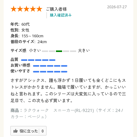
2026-07-27
ご購入者様
購入確認済み
年代:
60代
性別:
女性
身長:
155～160cm
普段のサイズ:
24cm
サイズ感
小さい
大きい
品質
お買い得感
使いやすさ
さすがアシックス、踵も浮かず１日履いても全くどこにもス
トレスがかかりません。職場で履いていますが、かっこいい
ねと言われます。このシリーズは大変気に入っているので三
足目で、この次も必ず買います。
商品：
ラクウォーク スニーカー(RL-9221)（サイズ：24 /
カラー：ベージュ）
役に立った
0