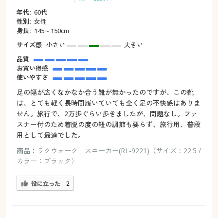
年代:
60代
性別:
女性
身長:
145～150cm
サイズ感
小さい
大きい
品質
お買い得感
使いやすさ
足の幅が広くなかなか合う靴が無かったのですが、この靴
は、とても軽く長時間履いていても全く足の不快感はありま
せん。旅行で、2万歩ぐらい歩きましたが、問題なし。ファ
スナー付のため着脱の度の紐の調節も要らず、旅行用、普段
用として最適でした。
商品：
ラクウォーク スニーカー(RL-9221)（サイズ：22.5 /
カラー：ブラック）
役に立った
2