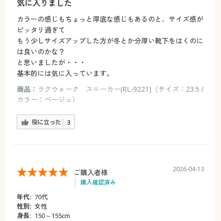
気に入りました
カラーの感じもちょっと厚底な感じもあるのと、サイズ感が
ピッタリ過ぎて
もう少しサイズアップした方が冬とか分厚い靴下をはくのに
は良いのかな？
と思いましたが・・・
基本的には気に入っています。
商品：
ラクウォーク スニーカー(RL-9221)（サイズ：23.5 /
カラー：ベージュ）
役に立った
3
2026-04-13
ご購入者様
購入確認済み
年代:
70代
性別:
女性
身長:
150～155cm