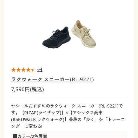
大きいサイズ
制服・スクールすべて
美容・健康・サプリメント
寝具・ベッド
制服・スクール
美容・健康通販すべて
家具・収納
キッチン・雑貨・日用品
バーゲン
大きいサイズ通販すべて
制服・学生服
カーテン・ラグ・ファブリック
大きいサイズ
制服・スクールすべて
美容・健康・サプリメント
寝具・ベッド
詳細検索
バーゲンセール
大きいサイズ レディース服
ジュニア・ティーンズ下着
バーゲン
大きいサイズ通販すべて
制服・学生服
カーテン・ラグ・ファブリック
商品カテゴリ一覧
シークレットセール
大きいサイズ レディース下着
詳細検索
バーゲンセール
大きいサイズ レディース服
ジュニア・ティーンズ下着
カタログ
9件
大きいサイズ メンズ
商品カテゴリ一覧
シークレットセール
大きいサイズ レディース下着
ラクウォーク スニーカー(RL-9221)
カタログ・チラシからのご注文
7,590円(税込)
カタログ
大きいサイズ 事務・制服
大きいサイズ メンズ
デジタルカタログ
カタログ・チラシからのご注文
セシールおすすめのラクウォーク スニーカー(RL-9221)で
大きいサイズ 事務・制服
す。【RIZAP(ライザップ)】×【アシックス商事
カタログ無料プレゼント
(RaKUWaLK ラクウォーク)】普段の「歩く」を「トレーニ
デジタルカタログ
ング」に変わる!
会員メニュー
■カラー/2色展開