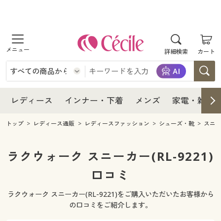
商品を探す
レディース
商品を探す
詳細検索
カート
インナー・下着
レディース通販すべて
レディース
メンズ
インナー・下着通販すべて
レディースファッション
インナー・下着
レディース通販すべて
レディース
インナー・下着
メンズ
家電・雑貨
家電・雑貨
メンズ通販すべて
女性下着
女性下着
メンズ
インナー・下着通販すべて
レディースファッション
トップ
レディース通販
レディースファッション
シューズ・靴
スニ
寝具・インテリア・家具
家電・雑貨すべて
メンズファッション
メンズ下着
家電・雑貨
メンズ通販すべて
女性下着
女性下着
ラクウォーク スニーカー(RL-9221)
美容・健康
寝具・インテリア・家具通販すべて
口コミ
家電
メンズ下着
ジュニア・ティーンズ下着
寝具・インテリア・家具
家電・雑貨すべて
メンズファッション
メンズ下着
ラクウォーク スニーカー(RL-9221)をご購入いただいたお客様から
制服・スクール
美容・健康通販すべて
家具・収納
キッチン・雑貨・日用品
美容・健康
寝具・インテリア・家具通販すべて
家電
メンズ下着
の口コミをご紹介します。
ジュニア・ティーンズ下着