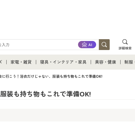
詳細検索
ズ
家電・雑貨
寝具・インテリア・家具
美容・健康
制服
て
ズ通販すべて
家電・雑貨すべて
寝具・インテリア・家具通販すべて
美容・健康通販すべ
制服
会に行こう！浴衣だけじゃない、服装も持ち物もこれで準備OK!
ズファッション
家電
家具・収納
美容・健康・サプリ
制服
服装も持ち物もこれで準備OK!
ズ下着
キッチン・雑貨・日用品
寝具・ベッド
ジュ
着
カーテン・ラグ・ファブリック