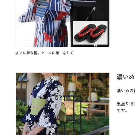
まさに粋な柄。クールに着こなして
濃いめ
濃いめの
黒塗りで
です。