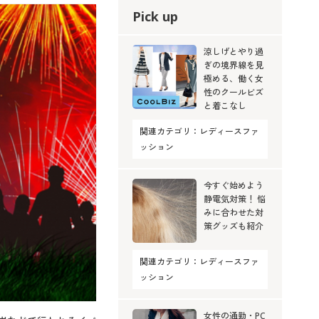
大きいサイズ 事務・制服
Pick up
涼しげとやり過
ぎの境界線を見
極める、働く女
性のクールビズ
と着こなし
関連カテゴリ：
レディースファ
ッション
今すぐ始めよう
静電気対策！ 悩
みに合わせた対
策グッズも紹介
関連カテゴリ：
レディースファ
ッション
女性の通勤・PC