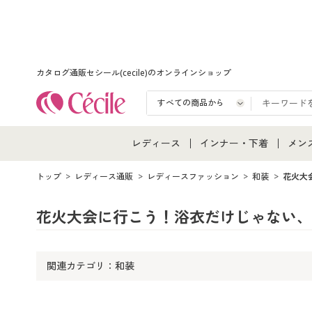
カタログ通販セシール(cecile)のオンラインショップ
レディース
インナー・下着
メン
レディース通販すべて
インナー・下着通販すべ
メン
トップ
レディース通販
レディースファッション
和装
花火大
レディースファッション
女性下着
メン
花火大会に行こう！浴衣だけじゃない、
女性下着
メンズ下着
メン
関連カテゴリ：
和装
ジュニア・ティーンズ下