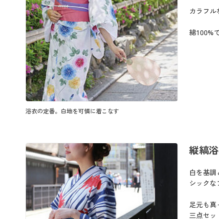
カラフル
綿100
浴衣の定番。白地を可憐に着こなす
縦縞浴
白を基調
シックな
足元も真
三点セッ