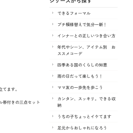
シリーズから探す
できるフォーマル
プチ模様替えで気分一新！
インナーとの正しいつき合い方
年代やシーン、アイテム別 お
ススメコーデ
四季ある国のくらしの知恵
雨の日だって楽しもう！
ママ友の一歩先を歩こう
立てます。
カンタン、スッキリ。できる収
ル帯付きの三点セット
納
うちの子ちょっとイケてます
足元からおしゃれになろう