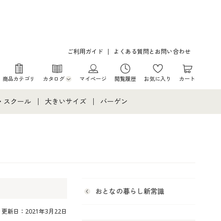
ご利用ガイド
よくある質問とお問い合わせ
商品カテゴリ
カタログ
マイページ
閲覧履歴
お気に入り
カート
カタログ・チラシからのご注文
・スクール
大きいサイズ
バーゲン
デジタルカタログ
て
・スクールすべて
大きいサイズ通販すべて
バーゲンセール
カタログ無料プレゼント
メント
・学生服
大きいサイズ レディース服
シークレットセール
ニア・ティーンズ下着
大きいサイズ レディース下着
おとなの暮らし新常識
大きいサイズ メンズ
更新日：2021年3月22日