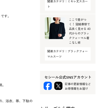
関連カテゴリ：
ミモレ丈スカー
ト
トです。
ここで差がつ
く！ 冠婚葬祭で
品良く見せる 40
代からのブラッ
クフォーマル着
こなし術
関連カテゴリ：
ブラックフォー
マルスーツ
セシール公式SNSアカウント
記事の更新情報など
柄。
お得情報をお届け
の、浴衣、帯、下駄の