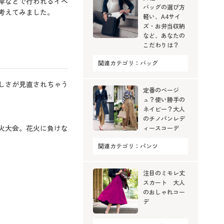
岸などで行われるイベ
バッグの選び方
考えてみました。
軽い、A4サイ
ズ・お弁当収納
など、あなたの
こだわりは？
関連カテゴリ：
バッグ
しさが見直されちゃう
定番のベージ
ュ？使い勝手の
ネイビー？大人
のチノパンレデ
火大会。花火に負けな
ィースコーデ
関連カテゴリ：
パンツ
注目のミモレ丈
スカート 大人
のおしゃれコー
デ