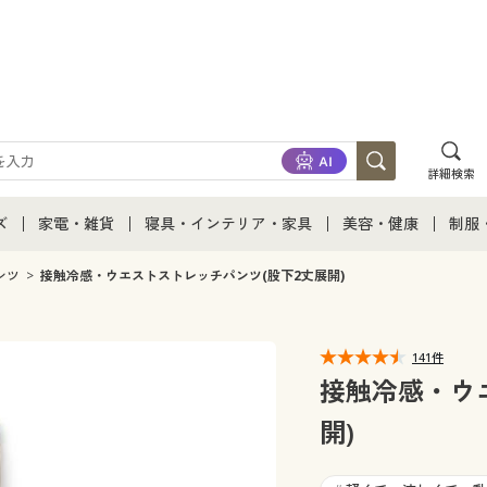
詳細検索
ズ
家電・雑貨
寝具・インテリア・家具
美容・健康
制服
て
ズ通販すべて
家電・雑貨すべて
寝具・インテリア・家具通販すべて
美容・健康通販すべ
制服
ンツ
接触冷感・ウエストストレッチパンツ(股下2丈展開)
ズファッション
家電
家具・収納
美容・健康・サプリ
制服
141件
ズ下着
キッチン・雑貨・日用品
寝具・ベッド
ジュ
接触冷感・ウ
開)
着
カーテン・ラグ・ファブリック