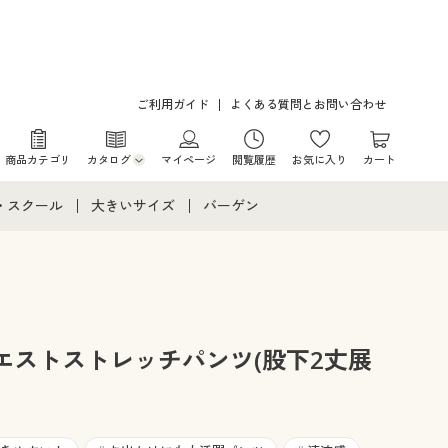
ご利用ガイド
よくある質問とお問い合わせ
商品カテゴリ
カタログ
マイページ
閲覧履歴
お気に入り
カート
カタログ・チラシからのご注文
・スクール
大きいサイズ
バーゲン
デジタルカタログ
て
・スクールすべて
大きいサイズ通販すべて
バーゲンセール
カタログ無料プレゼント
メント
・学生服
大きいサイズ レディース服
シークレットセール
ニア・ティーンズ下着
大きいサイズ レディース下着
エストストレッチパンツ(股下2丈展
大きいサイズ メンズ