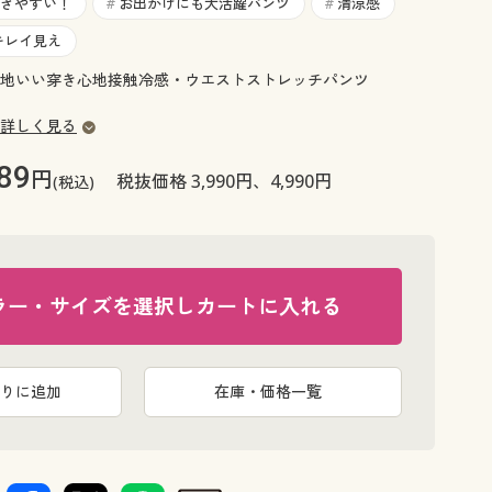
大きいサイズ 事務・制服
きやすい！
お出かけにも大活躍パンツ
清涼感
#
#
キレイ見え
地いい穿き心地接触冷感・ウエストストレッチパンツ
詳しく見る
89
円
税抜価格 3,990円、4,990円
(税込)
ラー・サイズを選択しカートに入れる
りに追加
在庫・価格一覧
ライトグレ