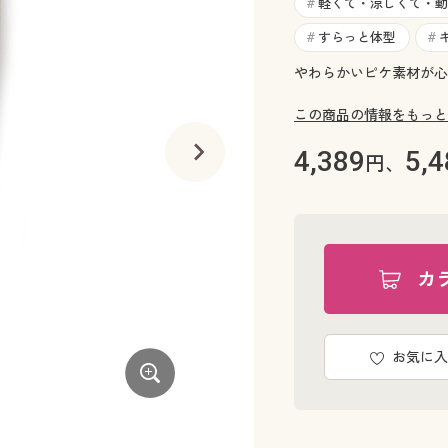
軽くて・涼しくて・動
#
すらっと体型
#
#
やわらかいピケ素材が心
この商品の情報をもっと
4,389
5,4
円、
カ
お気に入
カーキ