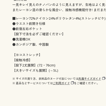
一見キレイ見えのチノパンのように見えますが、生地はよく見
またレーヨン混の滑らかな風合い、接触冷感機能付き! まだま
■レーヨン72%ナイロン24%ポリウレタン4%(ストレッチピケ)
●ウエスト前開き仕様
●前後左右ポケット
【股下寸法を必ずご確認ください】
●洗濯機OK
●カンボジア製、中国製
【ヨコストレッチ】
【接触冷感】
【股下2丈展開】(72・76cm)
【大きいサイズも展開】(～5L)
※ サイズの測り方、衣料品のヌード寸法については
共通サイズガイド
※ 返品などサービスについては
ご利用ガイド
をご確認ください。