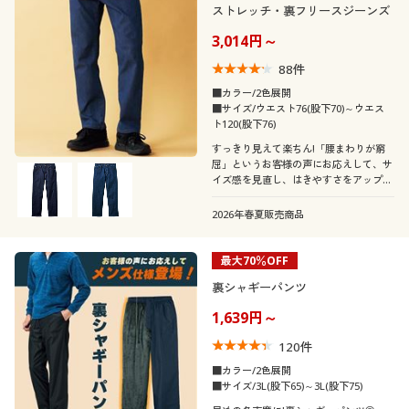
ストレッチ・裏フリースジーンズ
3,014円～
88
件
■カラー/2色展開
■サイズ/ウエスト76(股下70)～ウエス
ト120(股下76)
すっきり見えて楽ちん!「腰まわりが窮
屈」というお客様の声にお応えして、サ
イズ感を見直し、はきやすさをアップし
ました。
2026年春夏販売商品
最大70％OFF
裏シャギーパンツ
1,639円～
120
件
■カラー/2色展開
■サイズ/3L(股下65)～3L(股下75)