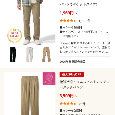
カテゴリ
パンツ(5ポケットタイプ)
制服・スクール
美容・健康通販すべて
家具・収納
キッチン・雑貨・日用品
1,969円～
大きいサイズ
制服・スクールすべて
美容・健康・サプリメント
寝具・ベッド
1,000
件
■カラー/3色展開
■サイズ/ウエスト73(股下72)～ウエス
バーゲン
大きいサイズ通販すべて
制服・学生服
カーテン・ラグ・ファブリック
口コミ
ト120(股下81)
(4〜4.9)
【安心と信頼のはき心地】リピーター続
詳細検索
出のカツラギストレートパンツ。素材の
バーゲンセール
大きいサイズ レディース服
ジュニア・ティーンズ下着
(3〜3.9)
しっかり感&ストレッチ性のバランスが
◎
レディースサ
商品カテゴリ一覧
2026年春夏販売商品
シークレットセール
大きいサイズ レディース下着
3L
5L
イズ
カタログ
最大20％OFF
大きいサイズ メンズ
メンズサイズ
S
M
L
LL
3L
4L
接触冷感・ウエストストレッチツ
カタログ・チラシからのご注文
ータックパンツ
大きいサイズ 事務・制服
5L
6L
3,509円～
デジタルカタログ
29
件
カラー
■カラー/3色展開
■サイズ/M(股下72)～5L(股下76)