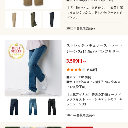
カタログ無料プレゼント
【「心地いいに、ときめく。」商品】脚
にまとわりつかないきれいめツータック
会員メニュー
パンツ。
こだわり条件
マイページ
2026年春夏販売商品
柄・デザイン
で絞り込む
素材
閲覧履歴
ストレッチレギュラーストレート
無地
チェック
ジーンズ(11.5oz)/パンツリサーチ
該当商品
機能・特徴
デニム
スウェット
お気に入り
3,509円～
644
件
テイスト
ウォッシャブル(洗
サポート
ストレッチ
ナイロン
フリース
■カラー/3色展開
える)
■サイズ/ウエスト73(股下69)～ウエス
着用感
ト120(股下81)
カジュアル
ナチュラル
ご利用ガイド
リネン・麻
ファー・エコファー
【人気アイテム】普遍の定番!オーソド
冷感・涼感
吸汗速乾
ックスなストレートシルエットのストレ
年代
レギュラー
ゆったり
よくある質問とお問い合わせ
ッチジーンズ!
シーズン
2026年春夏販売商品
20代
30代
価格