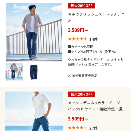
最大20％OFF
やみつきメッシュストレッチデニ
ム
3,509円～
14
件
■カラー/2色展開
■サイズ/M(股下72)～5L(股下76)
やわらかで動きやすいデニム!さらっと
快適!メッシュ素材デニムです。
2026年春夏販売商品
最大20％OFF
メッシュデニム&カラーイージー
パンツ(ヒヤロン・接触冷感・通気
性)
3,509円～
27
件