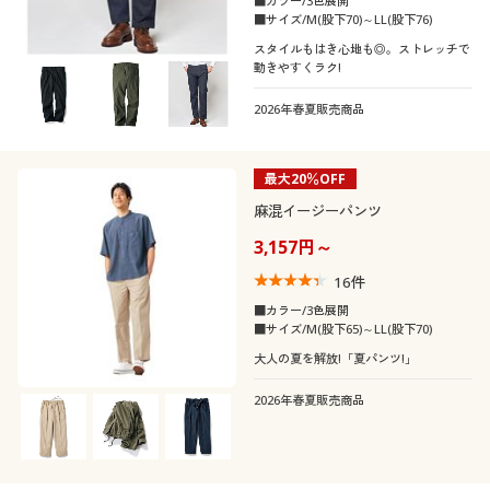
■カラー/3色展開
■サイズ/M(股下70)～LL(股下76)
スタイルもはき心地も◎。ストレッチで
動きやすくラク!
2026年春夏販売商品
最大20％OFF
麻混イージーパンツ
3,157円～
16
件
■カラー/3色展開
■サイズ/M(股下65)～LL(股下70)
大人の夏を解放!「夏パンツ!」
2026年春夏販売商品