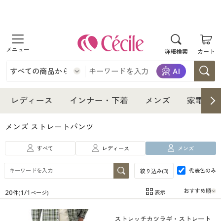
商品を探す
詳細検索
カート
レディース
インナー・下着
レディース通販すべて
レディース
インナー・下着
メンズ
家電・雑
メンズ
インナー・下着通販すべて
レディースファッション
メンズ ストレートパンツ
家電・雑貨
すべて
レディース
メンズ
メンズ通販すべて
女性下着
女性下着
代表色のみ
絞り込み(
3
)
寝具・インテリア・家具
家電・雑貨すべて
メンズファッション
メンズ下着
20
1
/
1
表示
件(
ページ)
在庫
在庫のある商品のみ表示
美容・健康
寝具・インテリア・家具通販すべて
家電
メンズ下着
ジュニア・ティーンズ下着
ストレッチカツラギ・ストレート