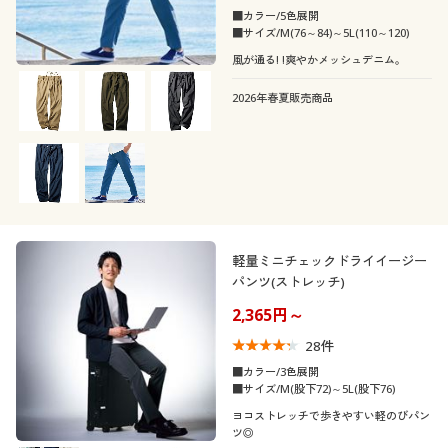
■カラー/5色展開
■サイズ/M(76～84)～5L(110～120)
風が通る! !爽やかメッシュデニム。
2026年春夏販売商品
軽量ミニチェックドライイージー
パンツ(ストレッチ)
2,365円～
28
件
■カラー/3色展開
■サイズ/M(股下72)～5L(股下76)
ヨコストレッチで歩きやすい軽のびパン
ツ◎