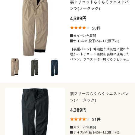
裏トリコットらくらくウエストパ
ンツ(ノータック)
4,389円
58
件
■カラー/3色展開
■サイズ/M(股下65)～LL(股下70)
【裏暖パンツ】伸縮性と通気性に優れた
暖かいトリコット素材を裏地に使用した
パンツ。ウエストは一周ぐるりとシャー
リングになっていてらくらくの履き心
地!
裏フリースらくらくウエストパン
ツ(ノータック)
4,389円
51
件
■カラー/3色展開
■サイズ/M(股下65)～LL(股下70)