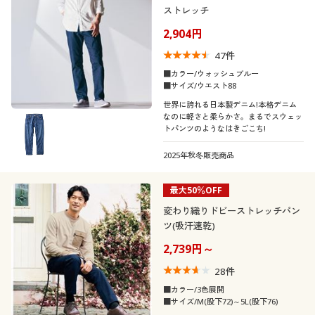
ストレッチ
2,904円
47
件
■カラー/ウォッシュブルー
■サイズ/ウエスト88
世界に誇れる日本製デニム!本格デニム
なのに軽さと柔らかさ。まるでスウェッ
トパンツのようなはきごこち!
2025年秋冬販売商品
最大50％OFF
変わり織りドビーストレッチパン
ツ(吸汗速乾)
2,739円～
28
件
■カラー/3色展開
■サイズ/M(股下72)～5L(股下76)