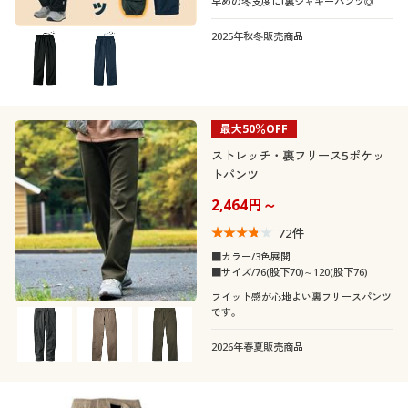
早めの冬支度に!裏シャギーパンツ◎
2025年秋冬販売商品
最大50％OFF
ストレッチ・裏フリース5ポケッ
トパンツ
2,464円～
72
件
■カラー/3色展開
■サイズ/76(股下70)～120(股下76)
フイット感が心地よい裏フリースパンツ
です。
2026年春夏販売商品