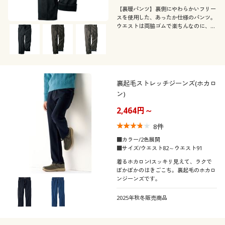
【裏暖パンツ】裏側にやわらかいフリー
スを使用した、あったか仕様のパンツ。
ウエストは両脇ゴムで楽ちんなのに、正
面からはきちんと見え♪
裏起毛ストレッチジーンズ(ホカロ
ン)
2,464円～
8
件
■カラー/2色展開
■サイズ/ウエスト82～ウエスト91
着るホカロン!スッキリ見えて、ラクで
ぽかぽかのはきごこち。裏起毛のホカロ
ンジーンズです。
2025年秋冬販売商品