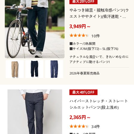
最大20％OFF
夏
冬
～
円
絞込
40代
50代
やみつき綿混・接触冷感パンツ(ウ
エストややタイト)(吸汗速乾・ス
秋
春
トレッチ)
3,949円～
閉じる
10
件
■カラー/3色展開
■サイズ/M(股下72)～5L(股下76)
ナチュラルな風合いで、きれいめなのに
アクティブに動けるパンツ!
2026年春夏販売商品
最大40％OFF
ハイパーストレッチ・ストレート
シルエットパンツ(股上浅め)
2,365円～
34
件