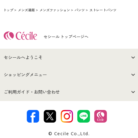
トップ
メンズ通販
メンズファッション
パンツ
ストレートパンツ
セシール トップページへ
セシールへようこそ
はじめての方へ
ご利用環境について
ショッピングメニュー
セシールご利用規約
プライバシーポリシー
商品カテゴリ
バーゲンセール
ご利用ガイド・お問い合わせ
特定商取引法に基づく表示
古物営業法に基づく表示
カタログ・チラシからのご注
デジタルカタログ
ご注文は
お届けは
文
著作権・商標について
会社案内
交換・返品は
お支払は
カタログ無料プレゼント
特集一覧
© Cecile Co.,Ltd.