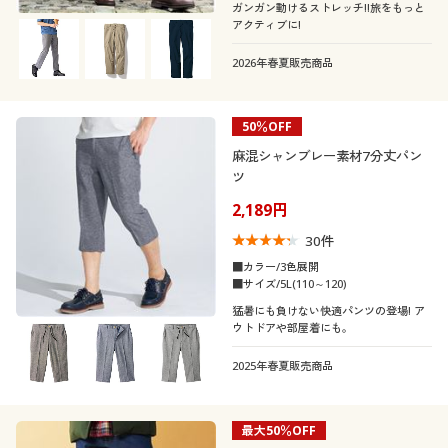
ガンガン動けるストレッチ!!旅をもっと
アクティブに!
2026年春夏販売商品
50％OFF
麻混シャンブレー素材7分丈パン
ツ
2,189円
30
件
■カラー/3色展開
■サイズ/5L(110～120)
猛暑にも負けない快適パンツの登場! ア
ウトドアや部屋着にも。
2025年春夏販売商品
最大50％OFF