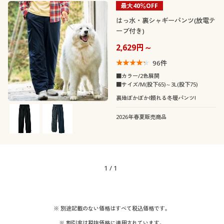
最大40％OFF
はっ水・裏シャギーパンツ(放電テ
ープ付き)
2,629円～
96
件
■カラー/2色展開
■サイズ/M(股下65)～3L(股下75)
裏地ぽかぽか!頼れる冬暖パンツ!
2026年春夏販売商品
1
/
1
※ 別途記載のない価格はすべて税込価格です。
※ 割引率は税抜価格に適用されています。