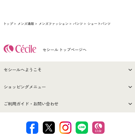
トップ
メンズ通販
メンズファッション
パンツ
ショートパンツ
セシール トップページへ
セシールへようこそ
はじめての方へ
ご利用環境について
ショッピングメニュー
セシールご利用規約
プライバシーポリシー
商品カテゴリ
バーゲンセール
ご利用ガイド・お問い合わせ
特定商取引法に基づく表示
古物営業法に基づく表示
カタログ・チラシからのご注
デジタルカタログ
ご注文は
お届けは
文
著作権・商標について
会社案内
交換・返品は
お支払は