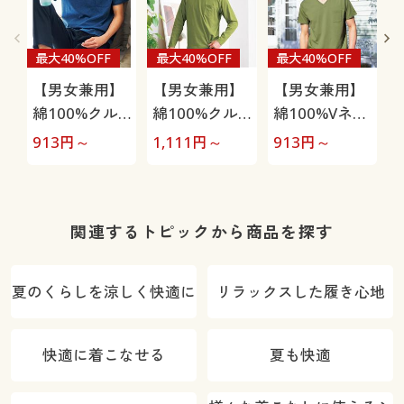
最大40%OFF
最大40%OFF
最大40%OFF
【男女兼用】
【男女兼用】
【男女兼用】
綿100%クル
綿100%クル
綿100%Vネッ
ーネックTシ
ーネックTシ
クTシャツ(半
913
円～
1,111
円～
913
円～
1
ャツ(半袖)
ャツ(長袖)
袖)
関連するトピックから商品を探す
夏のくらしを涼しく快適に
リラックスした履き心地
快適に着こなせる
夏も快適