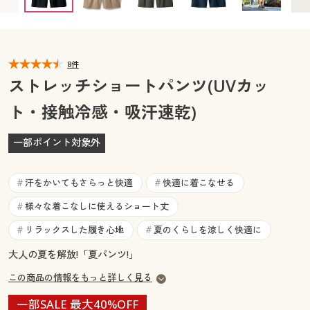
カタログ無料プレゼント
マイページ
会員メニュー
閲覧履歴
8件
マイページ
ストレッチショートパンツ(UVカッ
お気に入り
ト・接触冷感・吸汗速乾)
閲覧履歴
サポート
一部ポイント対象外
お気に入り
ご利用ガイド
サポート
汗をかいてもさらっと快適
快適に着こなせる
#
#
よくある質問とお問い合わせ
様々な着こなしに使えるショート丈
#
ご利用ガイド
リラックスした履き心地
夏のくらしを涼しく快適に
#
#
よくある質問とお問い合わせ
大人の夏を解放!「夏パンツ!」
この商品の情報をもっと詳しく見る
一部SALE 最大40%OFF