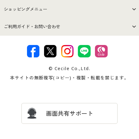
はじめての方へ
ご利用環境について
ショッピングメニュー
セシールご利用規約
プライバシーポリシー
商品カテゴリ
バーゲンセール
ご利用ガイド・お問い合わせ
特定商取引法に基づく表示
古物営業法に基づく表示
カタログ・チラシからのご注
デジタルカタログ
ご注文は
お届けは
文
著作権・商標について
会社案内
交換・返品は
お支払は
カタログ無料プレゼント
特集一覧
© Cecile Co.,Ltd.
会員登録・お客様情報変更に
お客様番号・パスワードをお
本サイトの無断複写(コピー)・複製・転載を禁じます。
プレゼント＆キャンペーン
サイトマップ
ついて
忘れの場合
サイズガイド
よくある質問とお問い合わせ
画面共有サポート