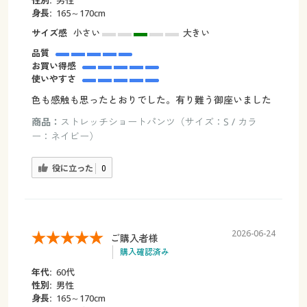
性別:
男性
身長:
165～170cm
サイズ感
小さい
大きい
品質
お買い得感
使いやすさ
色も感触も思ったとおりでした。有り難う御座いました
商品：
ストレッチショートパンツ（サイズ：S / カラ
ー：ネイビー）
役に立った
0
2026-06-24
ご購入者様
購入確認済み
年代:
60代
性別:
男性
身長:
165～170cm