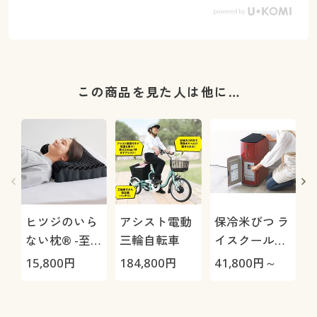
この商品を見た人は他に…
ヒツジのいら
アシスト電動
保冷米びつ ラ
ない枕® -至
三輪自転車
イスクール
極-
HRC-
15,800
円
184,800
円
41,800
円～
3
05S/HRC-10S