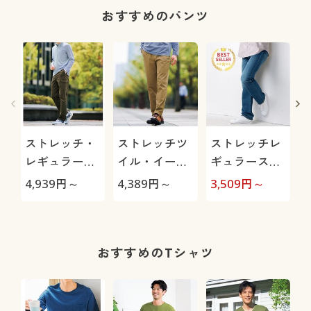
おすすめのパンツ
O
ストレッチ・
ストレッチツ
ストレッチレ
レギュラーフ
イル・イージ
ギュラースト
ィットイージ
ーパンツ
レートジーン
4,939
円～
4,389
円～
3,509
円～
2
ーカーゴパン
ズ(11.5oz)/パ
(
ツ
ンツリサーチ
該当商品
おすすめのTシャツ