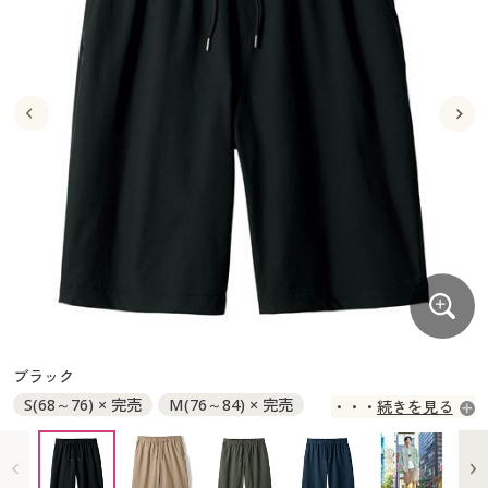
大きいサイズ
制服・スクールすべて
美容・健康・サプリメント
寝具・ベッド
制服・スクール
美容・健康通販すべて
家具・収納
キッチン・雑貨・日用品
バーゲン
大きいサイズ通販すべて
制服・学生服
カーテン・ラグ・ファブリック
大きいサイズ
制服・スクールすべて
美容・健康・サプリメント
寝具・ベッド
詳細検索
バーゲンセール
大きいサイズ レディース服
ジュニア・ティーンズ下着
バーゲン
大きいサイズ通販すべて
制服・学生服
カーテン・ラグ・ファブリック
商品カテゴリ一覧
シークレットセール
大きいサイズ レディース下着
詳細検索
バーゲンセール
大きいサイズ レディース服
ジュニア・ティーンズ下着
カタログ
大きいサイズ メンズ
商品カテゴリ一覧
シークレットセール
大きいサイズ レディース下着
カタログ・チラシからのご注文
カタログ
大きいサイズ 事務・制服
大きいサイズ メンズ
デジタルカタログ
カタログ・チラシからのご注文
ブラック
大きいサイズ 事務・制服
S(68～76) × 完売
M(76～84) × 完売
続きを見る
カタログ無料プレゼント
デジタルカタログ
L(84～94) ◎ 在庫あり
LL(94～104) × 完売
3L(98～108) × 完売
会員メニュー