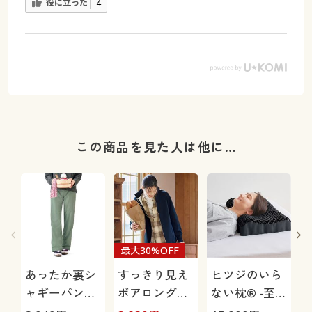
役に立った
4
この商品を見た人は他に…
最大30%OFF
あったか裏シ
すっきり見え
ヒツジのいら
ャギーパンツ
ボアロングカ
ない枕® -至
(防寒パンツ・
ーディガン
極-