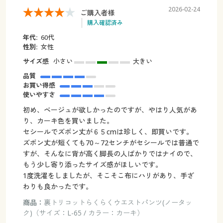
2026-02-24
ご購入者様
購入確認済み
年代:
60代
性別:
女性
サイズ感
小さい
大きい
品質
お買い得感
使いやすさ
初め、ベージュが欲しかったのですが、やはり人気があ
り、カーキ色を買いました。
セシールでズボン丈が６５cmは珍しく、即買いです。
ズボン丈が短くても70～72センチがセシールでは普通で
すが、そんなに背が高く脚長の人ばかりではナイので、
もう少し寄り添ったサイズ感がほしいです。
1度洗濯をしましたが、そこそこ布にハリがあり、手ざ
わりも良かったです。
商品：
裏トリコットらくらくウエストパンツ(ノータッ
ク)（サイズ：L-65 / カラー：カーキ）