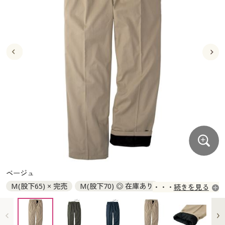
大きいサイズ
制服・スクールすべて
美容・健康・サプリメント
寝具・ベッド
制服・スクール
美容・健康通販すべて
家具・収納
キッチン・雑貨・日用品
バーゲン
大きいサイズ通販すべて
制服・学生服
カーテン・ラグ・ファブリック
大きいサイズ
制服・スクールすべて
美容・健康・サプリメント
寝具・ベッド
詳細検索
バーゲンセール
大きいサイズ レディース服
ジュニア・ティーンズ下着
バーゲン
大きいサイズ通販すべて
制服・学生服
カーテン・ラグ・ファブリック
商品カテゴリ一覧
シークレットセール
大きいサイズ レディース下着
詳細検索
バーゲンセール
大きいサイズ レディース服
ジュニア・ティーンズ下着
カタログ
大きいサイズ メンズ
商品カテゴリ一覧
シークレットセール
大きいサイズ レディース下着
カタログ・チラシからのご注文
カタログ
大きいサイズ 事務・制服
大きいサイズ メンズ
デジタルカタログ
カタログ・チラシからのご注文
ベージュ
大きいサイズ 事務・制服
M(股下65) × 完売
M(股下70) ◎ 在庫あり
続きを見る
カタログ無料プレゼント
デジタルカタログ
L(股下65) × 完売
L(股下70) ◎ 在庫あり
LL(股下65) × 完売
LL(股下70) × 完売
会員メニュー