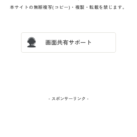
会員登録・お客様情報変更に
お客様番号・パスワードをお
本サイトの無断複写(コピー)・複製・転載を禁じます。
プレゼント＆キャンペーン
サイトマップ
ついて
忘れの場合
サイズガイド
よくある質問とお問い合わせ
画面共有サポート
- スポンサーリンク -