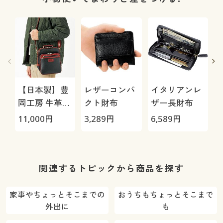
【日本製】豊
レザーコンパ
イタリアンレ
岡工房 牛革使
クト財布
ザー長財布
いバッグ
(
11,000
円
3,289
円
6,589
円
2
関連するトピックから商品を探す
家事やちょっとそこまでの
おうちもちょっとそこまで
外出に
も