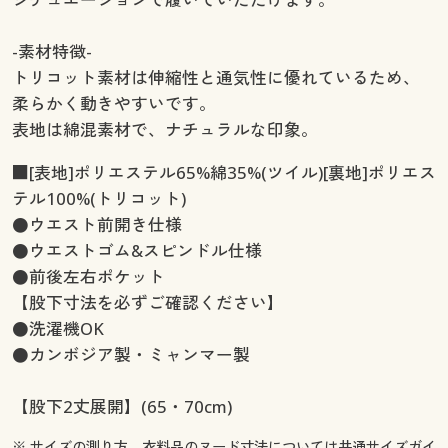
-素材特徴-
トリコット素材は伸縮性と通気性に優れているため、
柔らかく動きやすいです。
表地は綿混素材で、ナチュラルな印象。
■[表地]ポリエステル65%綿35%(ツイル)[裏地]ポリエス
テル100%(トリコット)
●ウエスト前開き仕様
●ウエストゴム&スピンドル仕様
●前後左右ポケット
【股下寸法を必ずご確認ください】
●洗濯機OK
●カンボジア製・ミャンマー製
【股下2丈展開】(65・70cm)
※ サイズの測り方、衣料品のヌード寸法については
共通サイズガイ