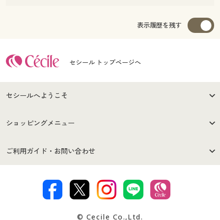
表示履歴を残す
セシール トップページへ
セシールへようこそ
はじめての方へ
ご利用環境について
ショッピングメニュー
セシールご利用規約
プライバシーポリシー
商品カテゴリ
バーゲンセール
ご利用ガイド・お問い合わせ
特定商取引法に基づく表示
古物営業法に基づく表示
カタログ・チラシからのご注
デジタルカタログ
ご注文は
お届けは
文
著作権・商標について
会社案内
交換・返品は
お支払は
カタログ無料プレゼント
特集一覧
© Cecile Co.,Ltd.