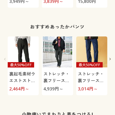
3,949
円～
3,839
円～
15,800
円
1
お散歩パン
ツ・ペットの
毛が付きにく
い・人気商
おすすめあったかパンツ
品・選べる股
下展開・節電
対策)
最大50%OFF
最大50%OFF
裏起毛素材ウ
ストレッチ・
ストレッチ・
エストストレ
裏フリースツ
裏フリースジ
ッチ・テーパ
ータックパン
ーンズ
2,464
円～
4,939
円～
3,014
円～
4
ードパンツ
ツ
小物使いでまわりと差をつける!