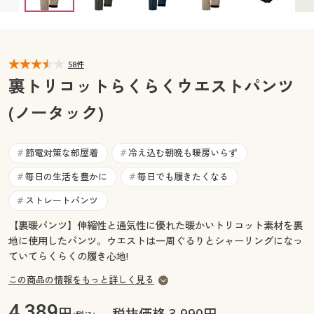
カタログ無料プレゼント
マイページ
会員メニュー
閲覧履歴
58件
マイページ
裏トリコットらくらくウエストパンツ
お気に入り
(ノータック)
閲覧履歴
サポート
お気に入り
節電対策な部屋着
冷え込む朝晩も暖房いらず
#
#
ご利用ガイド
毎日の生活を豊かに
毎日でも履きたくなる
#
#
サポート
ストレートパンツ
#
よくある質問とお問い合わせ
ご利用ガイド
【裏暖パンツ】伸縮性と通気性に優れた暖かいトリコット素材を裏
地に使用したパンツ。ウエストは一周ぐるりとシャーリングになっ
よくある質問とお問い合わせ
ていてらくらくの履き心地!
この商品の情報をもっと詳しく見る
4,389
円
税抜価格 3,990円