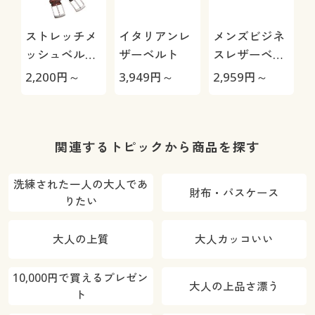
ストレッチメ
イタリアンレ
メンズビジネ
ッシュベルト/
ザーベルト
スレザーベル
穴あけ不要 編
ト(ルチアーノ
(
2,200
円～
3,949
円～
2,959
円～
2
みこみメッシ
バレンチノ)
ュ
関連するトピックから商品を探す
洗練された一人の大人であ
財布・パスケース
りたい
大人の上質
大人カッコいい
10,000円で買えるプレゼン
大人の上品さ漂う
ト