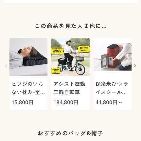
この商品を見た人は他に…
ヒツジのいら
アシスト電動
保冷米びつ ラ
ない枕® -至
三輪自転車
イスクール
極-
HRC-
15,800
円
184,800
円
41,800
円～
1
05S/HRC-10S
イ
おすすめのバッグ&帽子