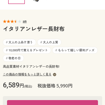
カタログ無料プレゼント
マイページ
会員メニュー
閲覧履歴
8件
マイページ
イタリアンレザー長財布
お気に入り
閲覧履歴
大人の上品さ漂う
大人の上質
#
#
サポート
お気に入り
10,000円で買えるプレゼント
もらって嬉しい便利グッズ
#
#
ご利用ガイド
敬老の日
#
サポート
高品質素材イタリアンレザーの長財布!
よくある質問とお問い合わせ
ご利用ガイド
この商品の情報をもっと詳しく見る
6,589
円
税抜価格 5,990円
よくある質問とお問い合わせ
(税込)