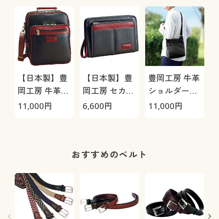
【日本製】豊
【日本製】豊
豊岡工房 牛革
岡工房 牛革使
岡工房 セカン
ショルダーバ
いバッグ
ドバッグ
ッグ
11,000
円
6,600
円
11,000
円
おすすめのベルト