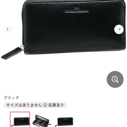
大きいサイズ
制服・スクールすべて
美容・健康・サプリメント
寝具・ベッド
制服・スクール
美容・健康通販すべて
家具・収納
キッチン・雑貨・日用品
バーゲン
大きいサイズ通販すべて
制服・学生服
カーテン・ラグ・ファブリック
大きいサイズ
制服・スクールすべて
美容・健康・サプリメント
寝具・ベッド
詳細検索
バーゲンセール
大きいサイズ レディース服
ジュニア・ティーンズ下着
バーゲン
大きいサイズ通販すべて
制服・学生服
カーテン・ラグ・ファブリック
商品カテゴリ一覧
シークレットセール
大きいサイズ レディース下着
詳細検索
バーゲンセール
大きいサイズ レディース服
ジュニア・ティーンズ下着
カタログ
大きいサイズ メンズ
商品カテゴリ一覧
シークレットセール
大きいサイズ レディース下着
カタログ・チラシからのご注文
カタログ
大きいサイズ 事務・制服
大きいサイズ メンズ
デジタルカタログ
カタログ・チラシからのご注文
ブラック
大きいサイズ 事務・制服
サイズはありません ◎ 在庫あり
カタログ無料プレゼント
デジタルカタログ
会員メニュー