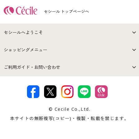
セシール トップページへ
セシールへようこそ
はじめての方へ
ご利用環境について
ショッピングメニュー
セシールご利用規約
プライバシーポリシー
商品カテゴリ
バーゲンセール
ご利用ガイド・お問い合わせ
特定商取引法に基づく表示
古物営業法に基づく表示
カタログ・チラシからのご注
デジタルカタログ
ご注文は
お届けは
文
著作権・商標について
会社案内
交換・返品は
お支払は
カタログ無料プレゼント
特集一覧
© Cecile Co.,Ltd.
会員登録・お客様情報変更に
お客様番号・パスワードをお
本サイトの無断複写(コピー)・複製・転載を禁じます。
プレゼント＆キャンペーン
サイトマップ
ついて
忘れの場合
サイズガイド
よくある質問とお問い合わせ