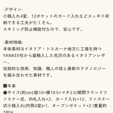
-デザイン-
小銭入れ4室、12ポケットのカード入れなどスッキリ収
納できる工夫がたくさん。
スキミング防止機能付なので、安心です。
-素材特徴-
本体素材はイタリア・トスカーナ地方に工場を持つ
YANKEE社から直輸入した光沢のあるイタリアンレザ
ー。
伝統的な技術、知識、職人の技と最新のテクノロジー
を組み合わせた素材です。
■牛革
●サイズ(約cm):縦10×横19.5×マチ2.5/開閉ラウンドフ
ァスナー式、内札入れ×2、カード入れ×12、ファスナー
式小銭入れ(内側4室)×1、オープンポケット×2 /重量約
180g