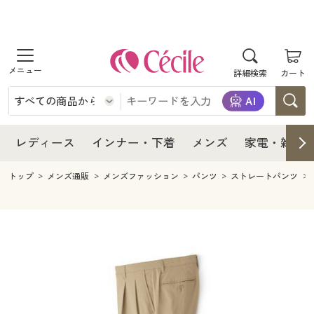
商品を探す
レディース
商品を探す
詳細検索
カート
インナー・下着
レディース通販すべて
レディース
メンズ
インナー・下着通販すべて
レディースファッション
インナー・下着
レディース通販すべて
レディース
インナー・下着
メンズ
家電・雑貨
家電・雑貨
メンズ通販すべて
女性下着
女性下着
メンズ
インナー・下着通販すべて
レディースファッション
トップ
メンズ通販
メンズファッション
パンツ
ストレートパンツ
寝具・インテリア・家具
家電・雑貨すべて
メンズファッション
メンズ下着
家電・雑貨
メンズ通販すべて
女性下着
女性下着
美容・健康
寝具・インテリア・家具通販すべて
家電
メンズ下着
ジュニア・ティーンズ下着
寝具・インテリア・家具
家電・雑貨すべて
メンズファッション
メンズ下着
制服・スクール
美容・健康通販すべて
家具・収納
キッチン・雑貨・日用品
美容・健康
寝具・インテリア・家具通販すべて
家電
メンズ下着
ジュニア・ティーンズ下着