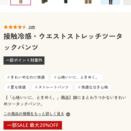
3L(股下72) × 入荷未定
3L(股下76) ◎ 在庫あり
カタログ無料プレゼント
5L(股下72) ◎ 在庫あり
5L(股下76) ○ 在庫わずか
マイページ
会員メニュー
閲覧履歴
29件
マイページ
接触冷感・ウエストストレッチツータ
お気に入り
ックパンツ
閲覧履歴
サポート
一部ポイント対象外
お気に入り
ご利用ガイド
サポート
きれいめなのに快適
心地いいに、ときめく。
#
#
よくある質問とお問い合わせ
夏も快適
ストレートパンツ
快適なはき心地
#
#
#
ご利用ガイド
【「心地いいに、ときめく。」商品】脚にまとわりつかないきれい
めツータックパンツ。
よくある質問とお問い合わせ
この商品の情報をもっと詳しく見る
一部SALE 最大20%OFF