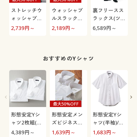
ストレッチウ
ウォッシャブ
裏フリースス
ォッシャブル
ルスラックス
ラックス(ツー
スラックス(ツ
(ツータック)
タック)/洗濯
2,739
円～
2,189
円～
6,589
円～
3
ータック)(洗
(洗濯機OK)
機OK
濯機OK)
O
おすすめのYシャツ
最大50%OFF
形態安定Yシ
形態安定メン
形態安定Yシ
ャツ2枚組(長
ズビジネス白
ャツ(半袖)/出
袖)/出張・洗
Yシャツ(長
張・洗い替え
4,389
円～
1,639
円～
1,683
円～
2