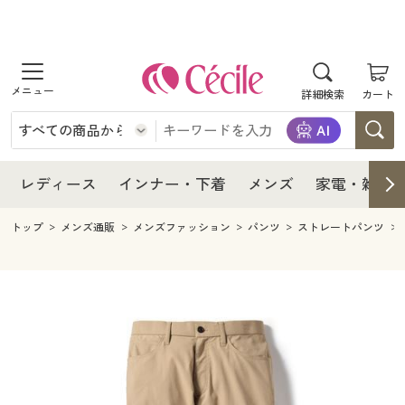
商品を探す
レディース
商品を探す
詳細検索
カート
インナー・下着
レディース通販すべて
レディース
メンズ
インナー・下着通販すべて
レディースファッション
インナー・下着
レディース通販すべて
レディース
インナー・下着
メンズ
家電・雑貨
家電・雑貨
メンズ通販すべて
女性下着
女性下着
メンズ
インナー・下着通販すべて
レディースファッション
トップ
メンズ通販
メンズファッション
パンツ
ストレートパンツ
寝具・インテリア・家具
家電・雑貨すべて
メンズファッション
メンズ下着
家電・雑貨
メンズ通販すべて
女性下着
女性下着
美容・健康
寝具・インテリア・家具通販すべて
家電
メンズ下着
ジュニア・ティーンズ下着
寝具・インテリア・家具
家電・雑貨すべて
メンズファッション
メンズ下着
制服・スクール
美容・健康通販すべて
家具・収納
キッチン・雑貨・日用品
美容・健康
寝具・インテリア・家具通販すべて
家電
メンズ下着
ジュニア・ティーンズ下着