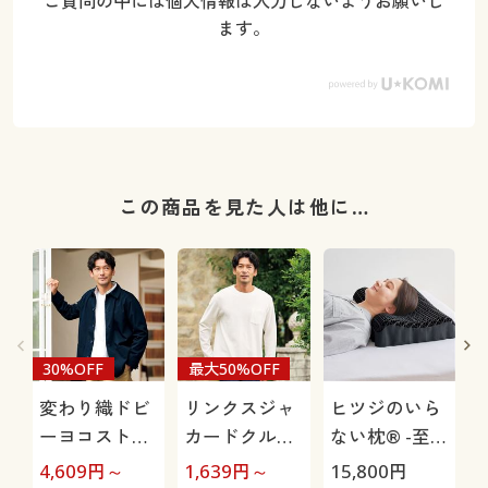
ご質問の中には個人情報は入力しないようお願いし
ます。
この商品を見た人は他に…
30%OFF
最大50%OFF
変わり織ドビ
リンクスジャ
ヒツジのいら
ーヨコストレ
カードクルー
ない枕® -至
ッチ・ジャケ
ネックTシャ
極-
4,609
円～
1,639
円～
15,800
円
1