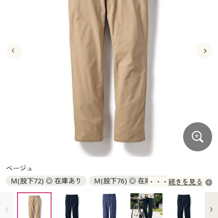
大きいサイズ
制服・スクールすべて
美容・健康・サプリメント
寝具・ベッド
制服・スクール
美容・健康通販すべて
家具・収納
キッチン・雑貨・日用品
バーゲン
大きいサイズ通販すべて
制服・学生服
カーテン・ラグ・ファブリック
大きいサイズ
制服・スクールすべて
美容・健康・サプリメント
寝具・ベッド
詳細検索
バーゲンセール
大きいサイズ レディース服
ジュニア・ティーンズ下着
バーゲン
大きいサイズ通販すべて
制服・学生服
カーテン・ラグ・ファブリック
商品カテゴリ一覧
シークレットセール
大きいサイズ レディース下着
詳細検索
バーゲンセール
大きいサイズ レディース服
ジュニア・ティーンズ下着
カタログ
大きいサイズ メンズ
商品カテゴリ一覧
シークレットセール
大きいサイズ レディース下着
カタログ・チラシからのご注文
カタログ
大きいサイズ 事務・制服
大きいサイズ メンズ
デジタルカタログ
カタログ・チラシからのご注文
ベージュ
大きいサイズ 事務・制服
M(股下72) ◎ 在庫あり
M(股下76) ◎ 在庫あり
続きを見る
カタログ無料プレゼント
デジタルカタログ
L(股下72) ◎ 在庫あり
L(股下76) ◎ 在庫あり
LL(股下72) ◎ 在庫あり
LL(股下76) ◎ 在庫あり
会員メニュー