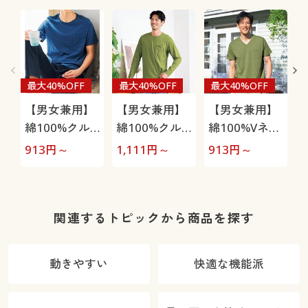
最大40%OFF
最大40%OFF
最大40%OFF
【男女兼用】
【男女兼用】
【男女兼用】
綿100%クル
綿100%クル
綿100%Vネッ
ーネックTシ
ーネックTシ
クTシャツ(半
913
円～
1,111
円～
913
円～
1
ャツ(半袖)
ャツ(長袖)
袖)
関連するトピックから商品を探す
動きやすい
快適な機能派