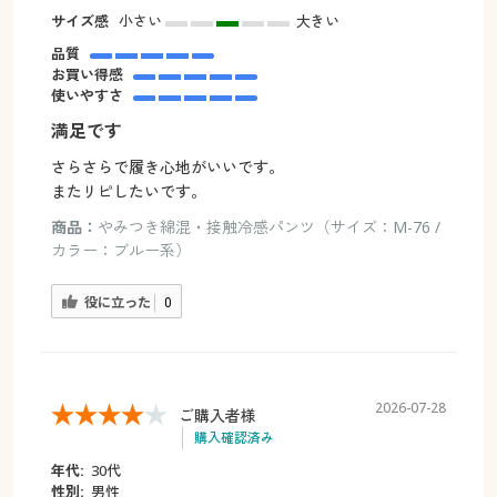
サイズ感
小さい
大きい
品質
お買い得感
使いやすさ
満足です
さらさらで履き心地がいいです。
またリピしたいです。
商品：
やみつき綿混・接触冷感パンツ（サイズ：M-76 /
カラー：ブルー系）
役に立った
0
2026-07-28
ご購入者様
購入確認済み
年代:
30代
性別:
男性