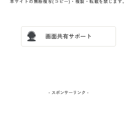
本サイトの無断複写(コピー)・複製・転載を禁じます。
プレゼント＆キャンペーン
サイトマップ
ついて
忘れの場合
サイズガイド
よくある質問とお問い合わせ
画面共有サポート
- スポンサーリンク -
カラー・サイズを選択しカートに入れる