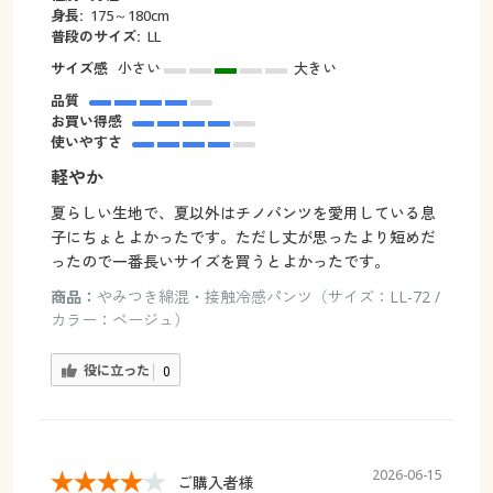
身長:
175～180cm
普段のサイズ:
LL
サイズ感
小さい
大きい
品質
お買い得感
使いやすさ
軽やか
夏らしい生地で、夏以外はチノパンツを愛用している息
子にちょとよかったです。ただし丈が思ったより短めだ
ったので一番長いサイズを買うとよかったです。
商品：
やみつき綿混・接触冷感パンツ（サイズ：LL-72 /
カラー：ベージュ）
役に立った
0
2026-06-15
ご購入者様