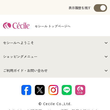
表示履歴を残す
セシール トップページへ
セシールへようこそ
はじめての方へ
ご利用環境について
ショッピングメニュー
セシールご利用規約
プライバシーポリシー
商品カテゴリ
バーゲンセール
ご利用ガイド・お問い合わせ
特定商取引法に基づく表示
古物営業法に基づく表示
カタログ・チラシからのご注
デジタルカタログ
ご注文は
お届けは
文
著作権・商標について
会社案内
交換・返品は
お支払は
カタログ無料プレゼント
特集一覧
© Cecile Co.,Ltd.
会員登録・お客様情報変更に
お客様番号・パスワードをお