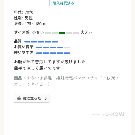
購入確認済み
年代:
70代
性別:
男性
身長:
175～180cm
サイズ感
小さい
大きい
品質
お買い得感
使いやすさ
お腹が出て苦労してますが履けました
薄手で涼しく履いてます
商品：
やみつき綿混・接触冷感パンツ（サイズ：L-76 /
カラー：ネイビー）
役に立った
0