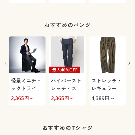
ット(吸汗速
ツ(長袖)
乾)
おすすめのパンツ
最大40%OFF
軽量ミニチェ
ハイパースト
ストレッチ・
ックドライイ
レッチ・スト
レギュラーフ
ージーパンツ
レートシルエ
ィットツータ
2,365
円～
2,365
円～
4,389
円～
4
(ストレッチ)
ットパンツ(股
ックチノ
上浅め)
おすすめのTシャツ