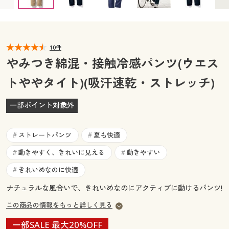
3L(股下72) ◎ 在庫あり
3L(股下76) ◎ 在庫あり
カタログ無料プレゼント
5L(股下72) ◎ 在庫あり
5L(股下76) × 入荷未定
マイページ
会員メニュー
閲覧履歴
10件
マイページ
やみつき綿混・接触冷感パンツ(ウエス
お気に入り
トややタイト)(吸汗速乾・ストレッチ)
閲覧履歴
サポート
一部ポイント対象外
お気に入り
ご利用ガイド
サポート
ストレートパンツ
夏も快適
#
#
よくある質問とお問い合わせ
動きやすく、きれいに見える
動きやすい
#
#
ご利用ガイド
きれいめなのに快適
#
よくある質問とお問い合わせ
ナチュラルな風合いで、きれいめなのにアクティブに動けるパンツ!
この商品の情報をもっと詳しく見る
一部SALE 最大20%OFF