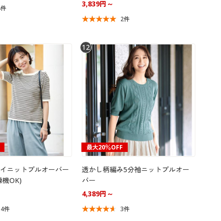
3,839円～
8件
2件
12
最大20％OFF
イニットプルオーバー
透かし柄編み5分袖ニットプルオー
機OK)
バー
4,389円～
14件
3件