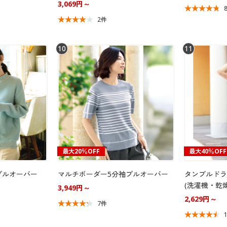
3,069円～
2件
10
11
最大20％OFF
最大40％OFF
プルオーバー
マルチボーダー5分袖プルオーバー
タンブルドラ
(洗濯機・乾燥
3,949円～
2,629円～
7件