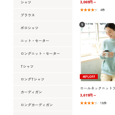
3,069円～
シャツ
4件
ブラウス
9
ポロシャツ
ニット・セーター
ロングニット・セーター
Tシャツ
40％OFF
ロングTシャツ
ロールネックニット
カーディガン
3,619円～
18件
ロングカーディガン