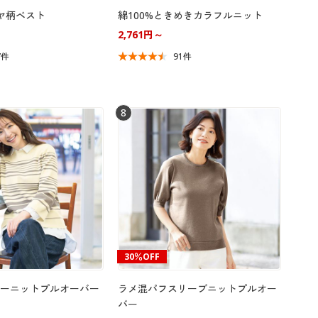
イヤ柄ベスト
綿100%ときめきカラフルニット
2,761円～
7件
91件
8
30％OFF
ーニットプルオーバー
ラメ混パフスリーブニットプルオー
バー