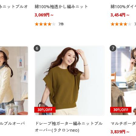
みニットプルオ
綿100%袖透かし編みニット
綿100%ダ
3,069円～
3,454円～
7件
6
7
30％OFF
30％OFF
ブルプルオーバ
ドレープ袖ガーター編みニットプル
マルチボーダ
オーバー(ラクロンneo)
3,839円～