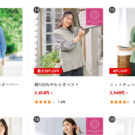
14
15
最大30％OFF
40％OFF
ルオーバー
綿100%やわらぎベスト
ニットチュニ
3,454円～
3,949円～
14件
18
19