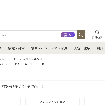
詳細検索
ズ
家電・雑貨
寝具・インテリア・家具
美容・健康
制服
て
ズ通販すべて
家電・雑貨すべて
寝具・インテリア・家具通販すべて
美容・健康通販すべ
制服
ット・セーター
人気ランキング
ョン
トップス
ニット・セーター
ズファッション
家電
家具・収納
美容・健康・サプリ
制服
ズ下着
キッチン・雑貨・日用品
寝具・ベッド
ジュ
グの商品を20位まで一挙ご紹介！！
着
カーテン・ラグ・ファブリック
メンズファッション