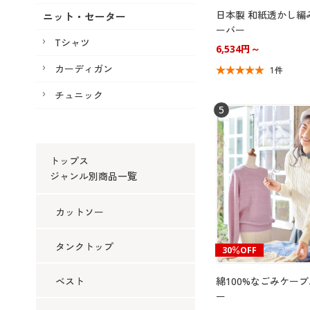
日本製 和紙透かし編
ニット・セーター
ーバー
Tシャツ
6,534円～
カーディガン
1件
チュニック
5
トップス
ジャンル別商品一覧
カットソー
タンクトップ
30％OFF
ベスト
綿100%なごみケー
ー