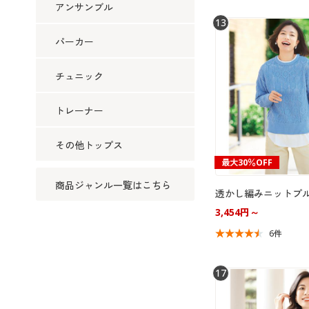
アンサンブル
13
パーカー
チュニック
トレーナー
その他トップス
最大30％OFF
商品ジャンル一覧はこちら
透かし編みニットプ
3,454円～
6件
17