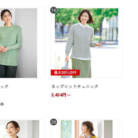
16
最大30％OFF
ック
ネップニットチュニック
3,454円～
8件
20