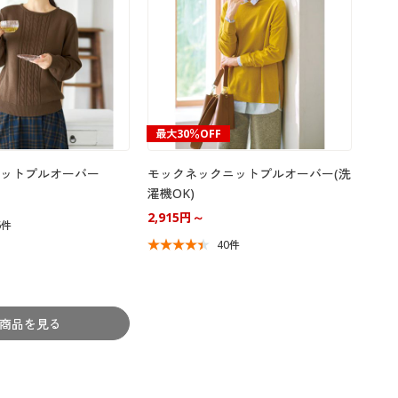
最大30％OFF
ットプルオーバー
モックネックニットプルオーバー(洗
濯機OK)
2,915円～
6件
40件
商品を見る