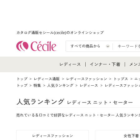
カタログ通販セシール(cecile)のオンラインショップ
レディース
インナー・下着
メン
レディース通販すべて
インナー・下着通販すべ
メン
トップ
レディース通販
レディースファッション
トップス
ニ
トップ
特集
人気ランキング
レディース
レディースファッシ
レディースファッション
女性下着
メン
人気ランキング
レディース ニット・セーター
女性下着
メンズ下着
メン
売れている＆口コミで好評なレディース ニット・セーター 人気ランキン
ジュニア・ティーンズ下
レディースファッション
女性下着