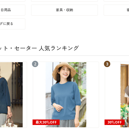
・日用品
家具・収納
ングに戻る
ット・セーター 人気ランキング
2
3
最大30％OFF
30％OFF