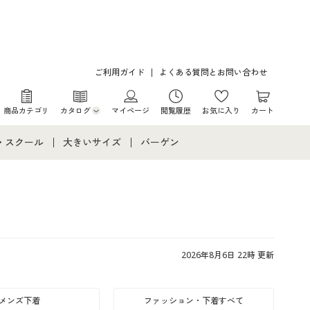
ご利用ガイド
よくある質問とお問い合わせ
商品カテゴリ
カタログ
マイページ
閲覧履歴
お気に入り
カート
カタログ・チラシからのご注文
・スクール
大きいサイズ
バーゲン
デジタルカタログ
て
・スクールすべて
大きいサイズ通販すべて
バーゲンセール
カタログ無料プレゼント
メント
・学生服
大きいサイズ レディース服
シークレットセール
ニア・ティーンズ下着
大きいサイズ レディース下着
2026年8月6日 22時 更新
大きいサイズ メンズ
メンズ下着
ファッション・下着すべて