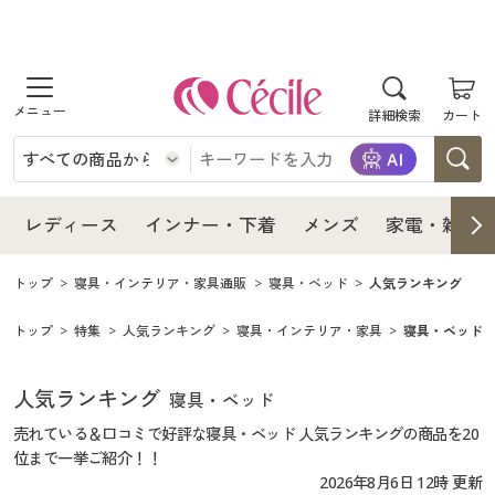
商品を探す
レディース
商品を探す
詳細検索
カート
インナー・下着
レディース通販すべて
レディース
メンズ
インナー・下着通販すべて
レディースファッション
インナー・下着
レディース通販すべて
レディース
インナー・下着
メンズ
家電・雑貨
家電・雑貨
メンズ通販すべて
女性下着
女性下着
メンズ
インナー・下着通販すべて
レディースファッション
トップ
寝具・インテリア・家具通販
寝具・ベッド
人気ランキング
寝具・インテリア・家具
家電・雑貨すべて
メンズファッション
メンズ下着
トップ
特集
人気ランキング
寝具・インテリア・家具
寝具・ベッド
家電・雑貨
メンズ通販すべて
女性下着
女性下着
美容・健康
寝具・インテリア・家具通販すべて
家電
メンズ下着
ジュニア・ティーンズ下着
寝具・インテリア・家具
人気ランキング
家電・雑貨すべて
メンズファッション
メンズ下着
寝具・ベッド
売れている＆口コミで好評な寝具・ベッド 人気ランキングの商品を20
制服・スクール
美容・健康通販すべて
家具・収納
キッチン・雑貨・日用品
美容・健康
寝具・インテリア・家具通販すべて
家電
位まで一挙ご紹介！！
メンズ下着
ジュニア・ティーンズ下着
2026年8月6日 12時 更新