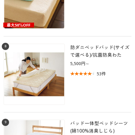
最大50％OFF
8
防ダニベッドパッド(サイズ
で選べる)/抗菌防臭わた
5,500円～
53件
9
パッド一体型ベッドシーツ
(綿100%消臭しじら)