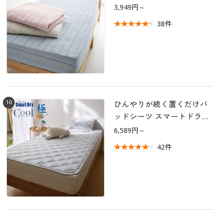
3,949円～
38件
10
ひんやりが続く置くだけパ
ッドシーツ スマートドライ
®プラスクール「極」
6,589円～
42件