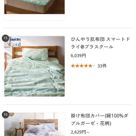
15
ひんやり肌布団 スマートド
ライ®プラスクール
6,039円
33件
16
掛け布団カバー(綿100%ダ
ブルガーゼ・花柄)
2,629円～