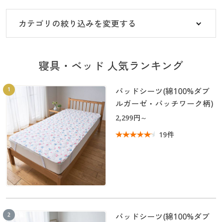
大きいサイズ
制服・スクールすべて
美容・健康・サプリメント
寝具・ベッド
制服・スクール
美容・健康通販すべて
家具・収納
キッチン・雑貨・日用品
カテゴリの絞り込みを変更する
バーゲン
大きいサイズ通販すべて
制服・学生服
カーテン・ラグ・ファブリック
大きいサイズ
制服・スクールすべて
美容・健康・サプリメント
寝具・ベッド
詳細検索
バーゲンセール
大きいサイズ レディース服
ジュニア・ティーンズ下着
寝具・ベッド 人気ランキング
バーゲン
大きいサイズ通販すべて
制服・学生服
カーテン・ラグ・ファブリック
商品カテゴリ一覧
シークレットセール
大きいサイズ レディース下着
1
パッドシーツ(綿100%ダブ
詳細検索
バーゲンセール
大きいサイズ レディース服
ジュニア・ティーンズ下着
ルガーゼ・パッチワーク柄)
カタログ
大きいサイズ メンズ
2,299円～
商品カテゴリ一覧
シークレットセール
大きいサイズ レディース下着
19件
カタログ・チラシからのご注文
カタログ
大きいサイズ 事務・制服
大きいサイズ メンズ
デジタルカタログ
カタログ・チラシからのご注文
大きいサイズ 事務・制服
カタログ無料プレゼント
デジタルカタログ
会員メニュー
2
パッドシーツ(綿100%ダブ