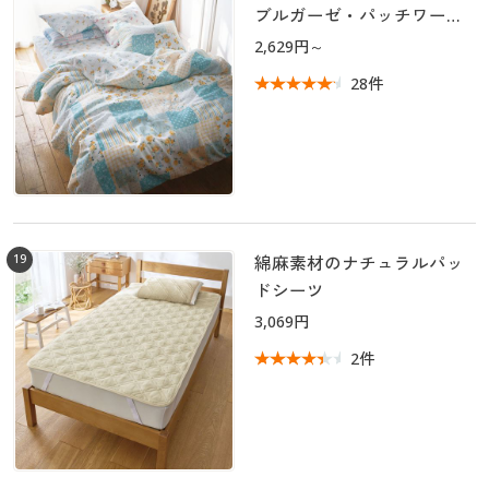
ブルガーゼ・パッチワーク
柄)
2,629円～
28件
19
綿麻素材のナチュラルパッ
ドシーツ
3,069円
2件